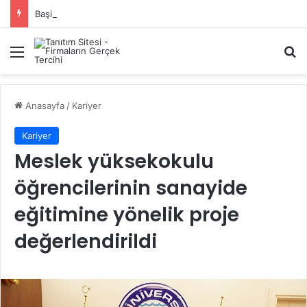
Başiskele Acil Çilingir Hizmeti İçin Doğru Adres Neresi?
Menü
A
Anasayfa
/
Kariyer
Kariyer
Meslek yüksekokulu
öğrencilerinin sanayide
eğitimine yönelik proje
değerlendirildi