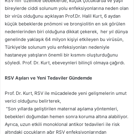
RSV’nin özellikle bebeklerde, küçük çocuklarda ve yaşlı
bireylerde ciddi solunum yolu enfeksiyonlarına neden olan
bir virüs olduğunu açıklayan Prof.Dr. Halil Kurt, 6 aydan
küçük bebeklerde pnömoni ve bronşiolitin en sık görülen
nedenlerinden biri olduğuna dikkat çekerek, her yıl dünya
genelinde yaklaşık 64 milyon kişiyi etkileyen bu virüsün,
Türkiye’de solunum yolu enfeksiyonları nedeniyle
hastaneye yatışların önemli bir kısmını oluşturduğunu
söyledi. Prof. Dr. Kurt, ebeveynleri bilinçli olmaya çağırdı.
RSV Aşıları ve Yeni Tedaviler Gündemde
Prof. Dr. Kurt, RSV ile mücadelede yeni gelişmelerin umut
verici olduğunu belirterek,
“Son yıllarda geliştirilen maternal aşılama yöntemleri,
bebekleri doğumdan hemen sonra koruma altına alabiliyor.
Ayrıca, uzun etkili monoklonal antikor tedavileri ile risk
altındaki çocukların ağır RSV enfeksiyonlarından