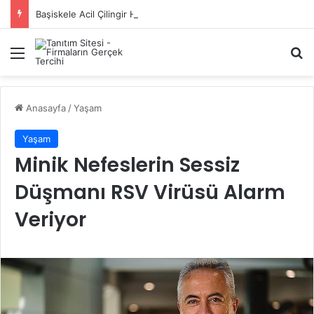
Başiskele Acil Çilingir Hizmeti İçin Doğru Adres Neresi?
Menü
A
Anasayfa
/
Yaşam
Yaşam
Minik Nefeslerin Sessiz
Düşmanı RSV Virüsü Alarm
Veriyor