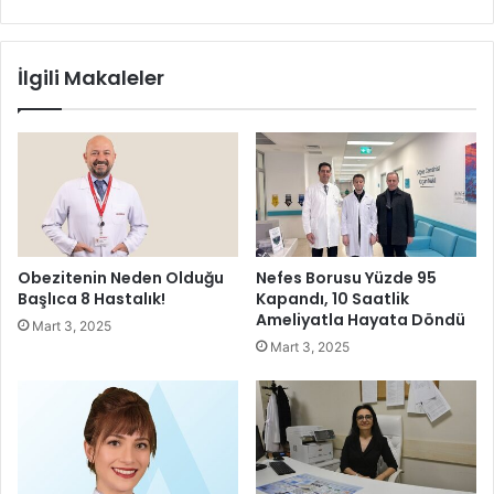
i
c
ç
i
i
l
İlgili Makaleler
n
e
A
r
l
e
m
m
a
i
n
s
y
k
a
o
'
k
Obezitenin Neden Olduğu
Nefes Borusu Yüzde 95
y
u
Başlıca 8 Hastalık!
Kapandı, 10 Saatlik
a
l
Ameliyatla Hayata Döndü
Mart 3, 2025
g
u
Mart 3, 2025
i
d
d
e
i
s
y
t
o
e
r
k