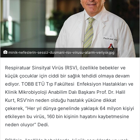
minik-nefeslerin-sessiz-dusmani-rsv-virusu-alarm-veriyor.jpg
Respiratuar Sinsityal Virüs (RSV), özellikle bebekler ve
küçük çocuklar için ciddi bir sağlık tehdidi olmaya devam
ediyor. TOBB ETÜ Tıp Fakültesi Enfeksiyon Hastalıkları ve
Klinik Mikrobiyoloji Anabilim Dalı Başkanı Prof. Dr. Halil
Kurt, RSV’nin neden olduğu hastalık yüküne dikkat
çekerek, “Her yıl dünya genelinde yaklaşık 64 milyon kişiyi
etkileyen bu virüs, 160 bin kişinin hayatını kaybetmesine
neden oluyor” Dedi.