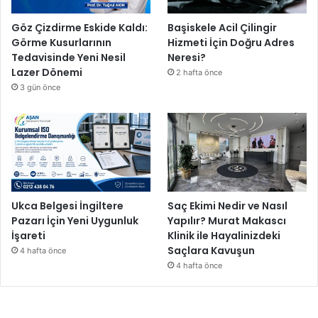
Göz Çizdirme Eskide Kaldı:
Başiskele Acil Çilingir
Görme Kusurlarının
Hizmeti İçin Doğru Adres
Tedavisinde Yeni Nesil
Neresi?
Lazer Dönemi
2 hafta önce
3 gün önce
Ukca Belgesi İngiltere
Saç Ekimi Nedir ve Nasıl
Pazarı İçin Yeni Uygunluk
Yapılır? Murat Makascı
İşareti
Klinik ile Hayalinizdeki
Saçlara Kavuşun
4 hafta önce
4 hafta önce