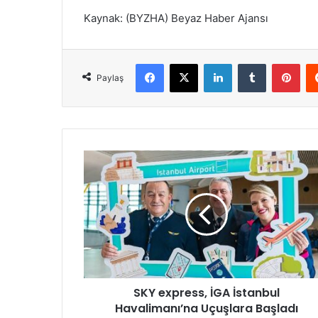
Kaynak: (BYZHA) Beyaz Haber Ajansı
Facebook
X
LinkedIn
Tumblr
Pinterest
Paylaş
S
K
Y
e
x
p
r
e
s
SKY express, İGA İstanbul
s
Havalimanı’na Uçuşlara Başladı
,