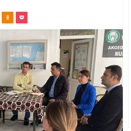
ontakte
Odnoklassniki
Pocket