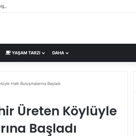
lgesi İngiltere Pazarı İçin Yeni Uygunluk İşareti
YAŞAM TARZI
DAHA
üyle Halk Buluşmalarına Başladı
ir Üreten Köylüyle
rına Başladı