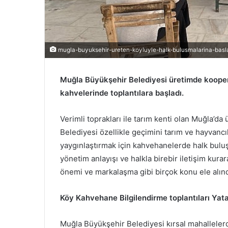
mugla-buyuksehir-ureten-koyluyle-halk-bulusmalarina-basla
Muğla Büyükşehir Belediyesi üretimde kooperat
kahvelerinde toplantılara başladı.
Verimli toprakları ile tarım kenti olan Muğla’d
Belediyesi özellikle geçimini tarım ve hayvancıl
yaygınlaştırmak için kahvehanelerde halk buluş
yönetim anlayışı ve halkla birebir iletişim kura
önemi ve markalaşma gibi birçok konu ele alın
Köy Kahvehane Bilgilendirme toplantıları Yata
Muğla Büyükşehir Belediyesi kırsal mahalleler