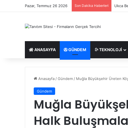
Pazar, Temmuz 26 2026
Son Dakika Haberleri
Ukca Be
ANASAYFA
GÜNDEM
TEKNOLOJI
Anasayfa
/
Gündem
/
Muğla Büyükşehir Üreten Köyl
Gündem
Muğla Büyükşeh
Halk Buluşmala