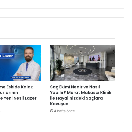
E
f
s
a
n
e
1
1
.
1
1
t
r
a
me Eskide Kaldı:
Saç Ekimi Nedir ve Nasıl
f
rlarının
Yapılır? Murat Makascı Klinik
i
e Yeni Nesil Lazer
ile Hayalinizdeki Saçlara
k
Kavuşun
r
e
4 hafta önce
e
k
o
r