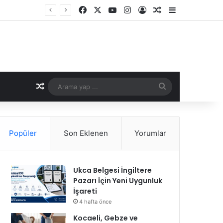
Facebook
X
YouTube
Instagram
Kayıt Ol
Rastgele Makale
Kenar Bölme
Rastgele Makale
Arama
yap
...
Popüler
Son Eklenen
Yorumlar
Ukca Belgesi İngiltere
Pazarı İçin Yeni Uygunluk
İşareti
4 hafta önce
Kocaeli, Gebze ve