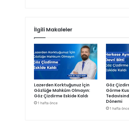
İ
G
A
İ
s
İlgili Makaleler
t
a
n
b
u
l
H
a
v
Lazerden Korktuğunuz İçin
Göz Çizdir
a
Gözlüğe Mahkûm Olmayın:
Görme Kusu
l
Göz Çizdirme Eskide Kaldı
Tedavisind
i
Dönemi
1 hafta önce
m
1 hafta önc
a
n
ı
’