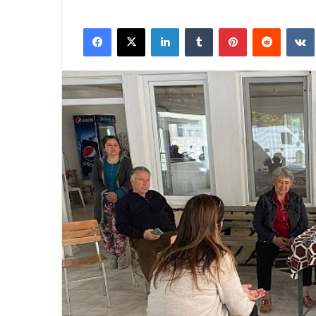
Facebook
X
LinkedIn
Tumblr
Pinterest
Reddit
VK