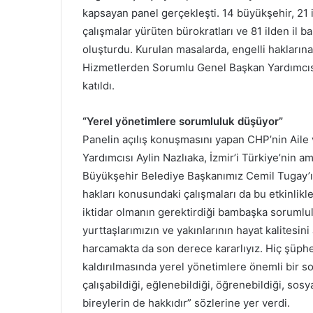
kapsayan panel gerçekleşti. 14 büyükşehir, 21 il
çalışmalar yürüten bürokratları ve 81 ilden il 
oluşturdu. Kurulan masalarda, engelli haklarına 
Hizmetlerden Sorumlu Genel Başkan Yardımcısı 
katıldı.
“Yerel yönetimlere sorumluluk düşüyor”
Panelin açılış konuşmasını yapan CHP’nin Ail
Yardımcısı Aylin Nazlıaka, İzmir’i Türkiye’nin am
Büyükşehir Belediye Başkanımız Cemil Tugay’ın 
hakları konusundaki çalışmaları da bu etkinlikl
iktidar olmanın gerektirdiği bambaşka sorumlul
yurttaşlarımızın ve yakınlarının hayat kalitesin
harcamakta da son derece kararlıyız. Hiç şüphe
kaldırılmasında yerel yönetimlere önemli bir s
çalışabildiği, eğlenebildiği, öğrenebildiği, sosya
bireylerin de hakkıdır” sözlerine yer verdi.