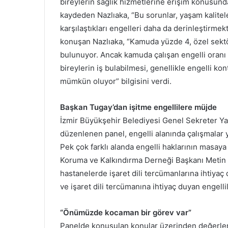
bireylerin sağlık hizmetlerine erişim konusunda 
kaydeden Nazlıaka, “Bu sorunlar, yaşam kalitel
karşılaştıkları engelleri daha da derinleştirmekt
konuşan Nazlıaka, “Kamuda yüzde 4, özel sektö
bulunuyor. Ancak kamuda çalışan engelli oranı y
bireylerin iş bulabilmesi, genellikle engelli kon
mümkün oluyor” bilgisini verdi.
Başkan Tugay’dan işitme engellilere müjde
İzmir Büyükşehir Belediyesi Genel Sekreter Ya
düzenlenen panel, engelli alanında çalışmalar yü
Pek çok farklı alanda engelli haklarının masaya 
Koruma ve Kalkındırma Derneği Başkanı Metin A
hastanelerde işaret dili tercümanlarına ihtiyaç
ve işaret dili tercümanına ihtiyaç duyan engelli
“Önümüzde kocaman bir görev var”
Panelde konuşulan konular üzerinden değerl