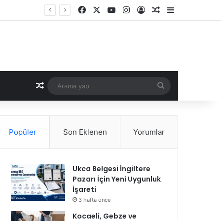
Facebook
X
YouTube
Instagram
Kayıt Ol
Rastgele Makale
Kenar Bölme
Rastgele Makale
Arama
yap
...
Popüler
Son Eklenen
Yorumlar
Ukca Belgesi İngiltere
Pazarı İçin Yeni Uygunluk
İşareti
3 hafta önce
Kocaeli, Gebze ve