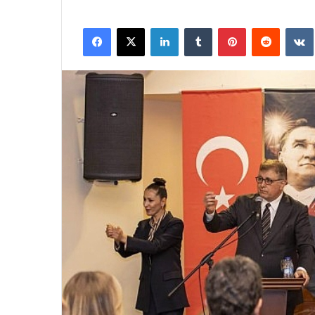
Facebook
X
LinkedIn
Tumblr
Pinterest
Reddit
VK