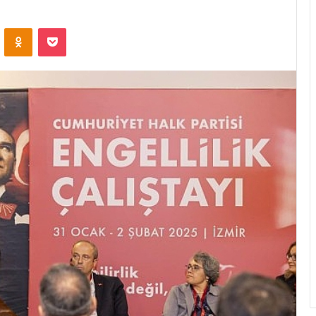
ontakte
Odnoklassniki
Pocket