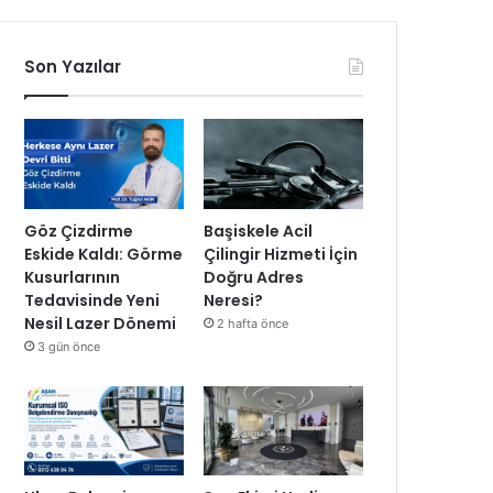
Son Yazılar
Göz Çizdirme
Başiskele Acil
Eskide Kaldı: Görme
Çilingir Hizmeti İçin
Kusurlarının
Doğru Adres
Tedavisinde Yeni
Neresi?
Nesil Lazer Dönemi
2 hafta önce
3 gün önce