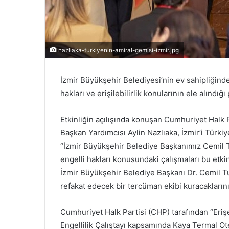
nazliaka-turkiyenin-amiral-gemisi-izmir.jpg
İzmir Büyükşehir Belediyesi’nin ev sahipliğinde
hakları ve erişilebilirlik konularının ele alındığı
Etkinliğin açılışında konuşan Cumhuriyet Halk 
Başkan Yardımcısı Aylin Nazlıaka, İzmir’i Türkiy
“İzmir Büyükşehir Belediye Başkanımız Cemil Tu
engelli hakları konusundaki çalışmaları bu etkin
İzmir Büyükşehir Belediye Başkanı Dr. Cemil Tu
refakat edecek bir tercüman ekibi kuracakların
Cumhuriyet Halk Partisi (CHP) tarafından “Erişe
Engellilik Çalıştayı kapsamında Kaya Termal Otel’