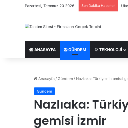
Pazartesi, Temmuz 20 2026
Son Dakika Haberleri
Ukc
ANASAYFA
GÜNDEM
TEKNOLOJI
Anasayfa
/
Gündem
/
Nazlıaka: Türkiye’nin amiral g
Gündem
Nazlıaka: Türki
gemisi İzmir