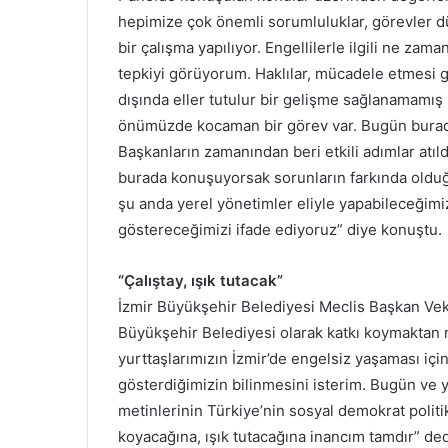
hepimize çok önemli sorumluluklar, görevler düş
bir çalışma yapılıyor. Engellilerle ilgili ne zam
tepkiyi görüyorum. Haklılar, mücadele etmesi g
dışında eller tutulur bir gelişme sağlanamamış bir
önümüzde kocaman bir görev var. Bugün burad
Başkanların zamanından beri etkili adımlar atıl
burada konuşuyorsak sorunların farkında oldu
şu anda yerel yönetimler eliyle yapabileceğim
göstereceğimizi ifade ediyoruz” diye konuştu.
“Çalıştay, ışık tutacak”
İzmir Büyükşehir Belediyesi Meclis Başkan Vekili
Büyükşehir Belediyesi olarak katkı koymaktan 
yurttaşlarımızın İzmir’de engelsiz yaşaması iç
gösterdiğimizin bilinmesini isterim. Bugün ve 
metinlerinin Türkiye’nin sosyal demokrat politik
koyacağına, ışık tutacağına inancım tamdır” ded