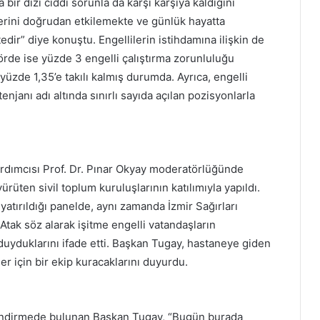
bir dizi ciddi sorunla da karşı karşıya kaldığını
erini doğrudan etkilemekte ve günlük hayatta
edir” diye konuştu. Engellilerin istihdamına ilişkin de
rde ise yüzde 3 engelli çalıştırma zorunluluğu
üzde 1,35’e takılı kalmış durumda. Ayrıca, engelli
tenjanı adı altında sınırlı sayıda açılan pozisyonlarla
rdımcısı Prof. Dr. Pınar Okyay moderatörlüğünde
rüten sivil toplum kuruluşlarının katılımıyla yapıldı.
yatırıldığı panelde, aynı zamanda İzmir Sağırları
tak söz alarak işitme engelli vatandaşların
 duyduklarını ifade etti. Başkan Tugay, hastaneye giden
ler için bir ekip kuracaklarını duyurdu.
endirmede bulunan Başkan Tugay, “Bugün burada