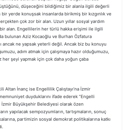
tüğünü, düşeceğini bildiğimiz bir alanla ilgili değerli
an bir yerde konuşsak insanlarda birikmiş bir kızgınlık ve
erçekten çok zor bir alan. Uzun yıllar sosyal yardım
 alan. Engellilerin her türlü hakka erişimi ile ilgili
a bulunan Aziz Kocaoğlu ve Burhan Özfatura
dı ancak ne yapsak yeterli değil. Ancak biz bu konuyu
ğumuzu, adım atmak için çalışmaya hazır olduğumuzu,
iz her şeyi yapmak için çok daha yoğun çaba
 Altan İnanç ise Engellilik Çalıştayı’na İzmir
memnuniyet duyduklarını ifade ederek “Engelli
in İzmir Büyükşehir Belediyesi olarak özen
yarın yapılacak sempozyumların, tartışmaların, sonuç
alarına, partimizin sosyal demokrat politikalarına katkı
i.