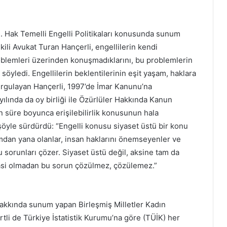
 Hak Temelli Engelli Politikaları konusunda sunum
ili Avukat Turan Hançerli, engellilerin kendi
oblemleri üzerinden konuşmadıklarını, bu problemlerin
ı söyledi. Engellilerin beklentilerinin eşit yaşam, haklara
urgulayan Hançerli, 1997’de İmar Kanunu’na
5 yılında da oy birliği ile Özürlüler Hakkında Kanun
kın süre boyunca erişilebilirlik konusunun hala
öyle sürdürdü: “Engelli konusu siyaset üstü bir konu
mdan yana olanlar, insan haklarını önemseyenler ve
u sorunları çözer. Siyaset üstü değil, aksine tam da
rasi olmadan bu sorun çözülmez, çözülemez.”
 hakkında sunum yapan Birleşmiş Milletler Kadın
i de Türkiye İstatistik Kurumu’na göre (TÜİK) her