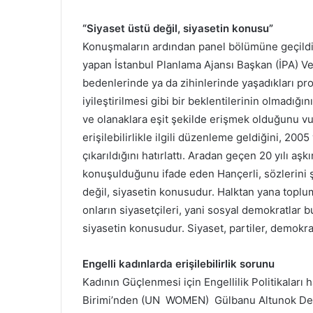
“Siyaset üstü değil, siyasetin konusu”
Konuşmaların ardından panel bölümüne geçildi.
yapan İstanbul Planlama Ajansı Başkan (İPA) Vek
bedenlerinde ya da zihinlerinde yaşadıkları pr
iyileştirilmesi gibi bir beklentilerinin olmadığın
ve olanaklara eşit şekilde erişmek olduğunu v
erişilebilirlikle ilgili düzenleme geldiğini, 200
çıkarıldığını hatırlattı. Aradan geçen 20 yılı aş
konuşulduğunu ifade eden Hançerli, sözlerini ş
değil, siyasetin konusudur. Halktan yana toplu
onların siyasetçileri, yani sosyal demokratlar b
siyasetin konusudur. Siyaset, partiler, demok
Engelli kadınlarda erişilebilirlik sorunu
Kadının Güçlenmesi için Engellilik Politikaları
Birimi’nden (UN WOMEN) Gülbanu Altunok Dertl