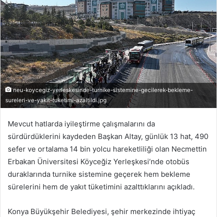
neu-koycegiz-yerleskesinde-turnike-sistemine-gecilerek-bekleme-
sureleri-ve-yakit-tuketimi-azaltildi.jpg
Mevcut hatlarda iyileştirme çalışmalarını da
sürdürdüklerini kaydeden Başkan Altay, günlük 13 hat, 490
sefer ve ortalama 14 bin yolcu hareketliliği olan Necmettin
Erbakan Üniversitesi Köyceğiz Yerleşkesi’nde otobüs
duraklarında turnike sistemine geçerek hem bekleme
sürelerini hem de yakıt tüketimini azalttıklarını açıkladı.
Konya Büyükşehir Belediyesi, şehir merkezinde ihtiyaç