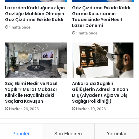
ş
A
Lazerden Korktuğunuz İçin
Göz Çizdirme Eskide Kaldı:
ı
k
Gözlüğe Mahkûm Olmayın:
Görme Kusurlarının
y
a
Göz Çizdirme Eskide Kaldı
Tedavisinde Yeni Nesil
o
d
Lazer Dönemi
1 hafta önce
r
e
1 hafta önce
v
m
e
i
s
s
ü
i
r
i
d
l
ü
e
r
G
Saç Ekimi Nedir ve Nasıl
Ankara’da Sağlıklı
ü
e
Yapılır? Murat Makascı
Gülüşlerin Adresi: Sincan
l
Klinik ile Hayalinizdeki
Diş (Alyadent Ağız ve Diş
l
Saçlara Kavuşun
Sağlığı Polikliniği)
e
e
b
c
Haziran 26, 2026
Haziran 10, 2026
i
e
l
ğ
i
e
Popüler
Son Eklenen
Yorumlar
r
H