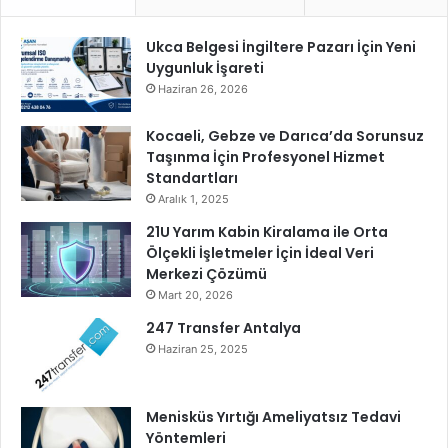
h
a
a
z
Ukca Belgesi İngiltere Pazarı İçin Yeni
l
ı
Uygunluk İşareti
e
r
g
l
Haziran 26, 2026
e
a
l
n
Kocaeli, Gebze ve Darıca’da Sorunsuz
i
ı
Taşınma İçin Profesyonel Hizmet
y
y
Standartları
o
o
Aralık 1, 2025
r
r
21U Yarım Kabin Kiralama ile Orta
Ölçekli İşletmeler İçin İdeal Veri
Merkezi Çözümü
Mart 20, 2026
247 Transfer Antalya
Haziran 25, 2025
Menisküs Yırtığı Ameliyatsız Tedavi
Yöntemleri