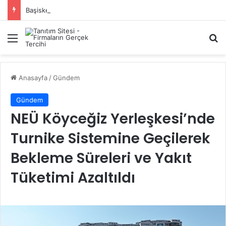
Başiskele Acil Çilingir Hizmeti İçin Doğru Adres Neresi?
Menü
A
Anasayfa
/
Gündem
Gündem
NEÜ Köyceğiz Yerleşkesi’nde
Turnike Sistemine Geçilerek
Bekleme Süreleri ve Yakıt
Tüketimi Azaltıldı