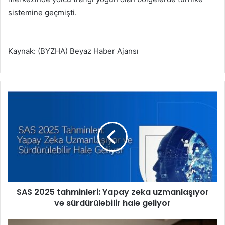
sistemine geçmişti.
Kaynak: (BYZHA) Beyaz Haber Ajansı
S
A
S
2
0
2
5
t
a
SAS 2025 tahminleri: Yapay zeka uzmanlaşıyor
h
ve sürdürülebilir hale geliyor
m
i
n
K