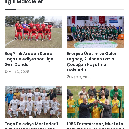
İlgili Makaleler
z
l
l
a
e
r
n
ı
i
n
y
d
o
a
r
H
,
a
Beş Yıllık Aradan Sonra
Enerjisa Üretim ve Güler
H
y
Foça Belediyespor Lige
Legacy, 2 Binden Fazla
a
a
Geri Döndü
Çocuğun Hayatına
y
t
Dokundu
Mart 3, 2025
r
i
Mart 3, 2025
a
İ
t
n
Ç
a
e
n
ş
ç
m
v
e
e
l
D
Foça Belediye Masterler 1
1966 Edremitspor, Mustafa
e
u