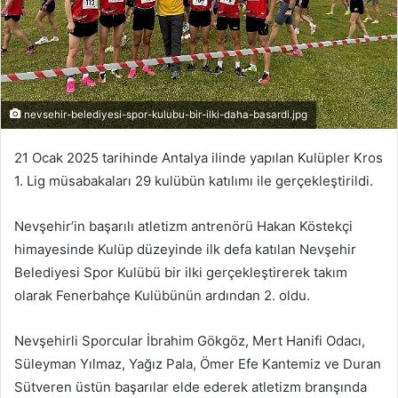
nevsehir-belediyesi-spor-kulubu-bir-ilki-daha-basardi.jpg
21 Ocak 2025 tarihinde Antalya ilinde yapılan Kulüpler Kros
1. Lig müsabakaları 29 kulübün katılımı ile gerçekleştirildi.
Nevşehir’in başarılı atletizm antrenörü Hakan Köstekçi
himayesinde Kulüp düzeyinde ilk defa katılan Nevşehir
Belediyesi Spor Kulübü bir ilki gerçekleştirerek takım
olarak Fenerbahçe Kulübünün ardından 2. oldu.
Nevşehirli Sporcular İbrahim Gökgöz, Mert Hanifi Odacı,
Süleyman Yılmaz, Yağız Pala, Ömer Efe Kantemiz ve Duran
Sütveren üstün başarılar elde ederek atletizm branşında