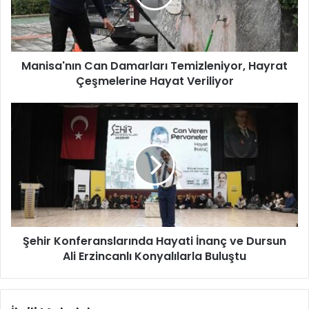
a
'
n
ı
Manisa'nın Can Damarları Temizleniyor, Hayrat
n
Çeşmelerine Hayat Veriliyor
C
a
n
Ş
D
e
a
h
m
i
a
r
r
K
l
o
a
n
r
f
ı
Şehir Konferanslarında Hayati İnanç ve Dursun
e
T
Ali Erzincanlı Konyalılarla Buluştu
r
e
a
m
n
i
s