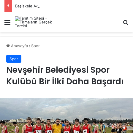
Başiskele Acil Çilingir Hizmeti İçin Doğru Adres Neresi?
Menü
A
Anasayfa
/
Spor
Spor
Nevşehir Belediyesi Spor
Kulübü Bir İlki Daha Başardı