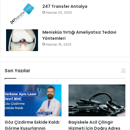
a
247 Transfer Antalya
l
Haziran 25, 2025
ı
l
a
Menisküs Yırtığı Ameliyatsız Tedavi
r
Yöntemleri
l
Haziran 16, 2025
a
B
u
l
Son Yazılar
u
ş
t
u
Göz Çizdirme Eskide Kaldı:
Başiskele Acil Çilingir
Görme Kusurlarının
Hizmeti İçin Doğru Adres