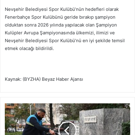
Nevşehir Belediyesi Spor Kulübü’nün hedefleri olarak
Fenerbahçe Spor Kulübünü geride bırakıp şampiyon
olduktan sonra 2026 yılında yapılacak olan Şampiyon
Kulüpler Avrupa Şampiyonasında ülkemizi, ilimizi ve
Nevşehir Belediyesi Spor Kulübü’nü en iyi şekilde temsil
etmek olacağı bildirildi.
Kaynak: (BYZHA) Beyaz Haber Ajansı
M
a
n
i
s