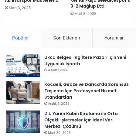
Akhisarspor Masterler 0
Kemal Paşa Belediyespor’u
r
3-2 Mağlup Etti
r
Mart 3, 2025
i
s
Mart 3, 2025
n
u
e
n
H
A
a
Popüler
Son Eklenen
Yorumlar
l
y
i
a
E
t
Ukca Belgesi İngiltere Pazarı İçin Yeni
r
V
Uygunluk İşareti
z
e
i
4 hafta önce
r
n
i
c
Kocaeli, Gebze ve Darıca’da Sorunsuz
l
a
Taşınma İçin Profesyonel Hizmet
i
n
Standartları
y
l
Aralık 1, 2025
o
ı
21U Yarım Kabin Kiralama ile Orta
r
K
Ölçekli İşletmeler İçin İdeal Veri
o
Merkezi Çözümü
n
Mart 20, 2026
y