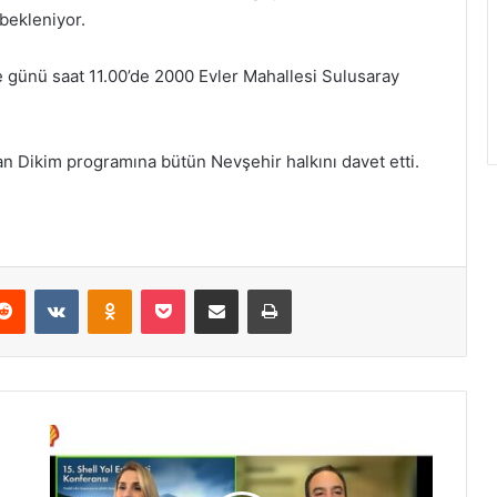
bekleniyor.
 günü saat 11.00’de 2000 Evler Mahallesi Sulusaray
an Dikim programına bütün Nevşehir halkını davet etti.
Reddit
VKontakte
Odnoklassniki
Pocket
E-Posta ile paylaş
Yazdır
S
h
e