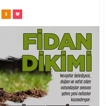
ontakte
Odnoklassniki
Pocket