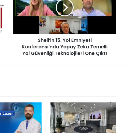
l
l
’
i
n
1
Shell’in 15. Yol Emniyeti
5
Konferansı’nda Yapay Zeka Temelli
.
Y
Yol Güvenliği Teknolojileri Öne Çıktı
o
l
E
m
n
i
y
e
t
i
K
o