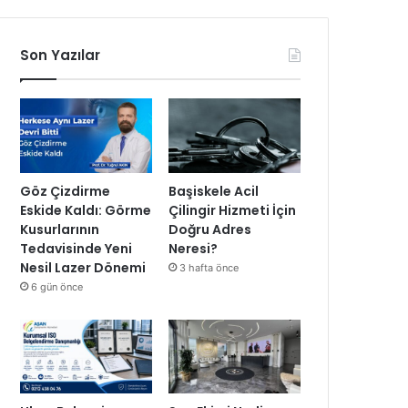
Son Yazılar
Göz Çizdirme
Başiskele Acil
Eskide Kaldı: Görme
Çilingir Hizmeti İçin
Kusurlarının
Doğru Adres
Tedavisinde Yeni
Neresi?
Nesil Lazer Dönemi
3 hafta önce
6 gün önce