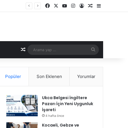
Facebook
X
YouTube
Instagram
Kayıt Ol
Rastgele Makale
Kenar Bölme
Rastgele Makale
Arama
yap
...
Popüler
Son Eklenen
Yorumlar
Ukca Belgesi İngiltere
Pazarı İçin Yeni Uygunluk
İşareti
4 hafta önce
Kocaeli, Gebze ve