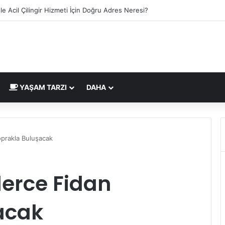
lgesi İngiltere Pazarı İçin Yeni Uygunluk İşareti
YAŞAM TARZI
DAHA
oprakla Buluşacak
lerce Fidan
acak