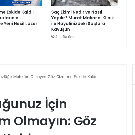
n
f
me Eskide Kaldı:
Saç Ekimi Nedir ve Nasıl
e
rlarının
Yapılır? Murat Makascı Klinik
r
e Yeni Nesil Lazer
ile Hayalinizdeki Saçlara
a
Kavuşun
n
4 hafta önce
s
ı
’
n
d
a
Y
a
p
a
y
Z
e
k
a
T