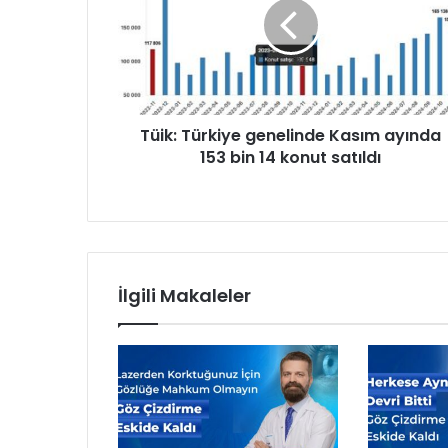
k
:
T
ü
r
k
Tüik: Türkiye genelinde Kasım ayında
i
153 bin 14 konut satıldı
y
e
g
e
n
e
l
İlgili Makaleler
i
n
d
e
K
a
s