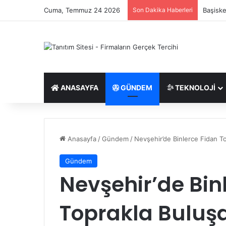
Cuma, Temmuz 24 2026
Son Dakika Haberleri
Ukca Be
ANASAYFA
GÜNDEM
TEKNOLOJI
Anasayfa
/
Gündem
/
Nevşehir’de Binlerce Fidan T
Gündem
Nevşehir’de Bin
Toprakla Buluş