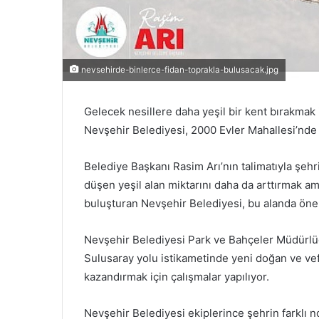
nevsehirde-binlerce-fidan-toprakla-bulusacak.jpg
Gelecek nesillere daha yeşil bir kent bırakma
Nevşehir Belediyesi, 2000 Evler Mahallesi’nde 
Belediye Başkanı Rasim Arı’nın talimatıyla şehr
düşen yeşil alan miktarını daha da arttırmak am
buluşturan Nevşehir Belediyesi, bu alanda öne
Nevşehir Belediyesi Park ve Bahçeler Müdürlüğ
Sulusaray yolu istikametinde yeni doğan ve vef
kazandırmak için çalışmalar yapılıyor.
Nevşehir Belediyesi ekiplerince şehrin farklı n