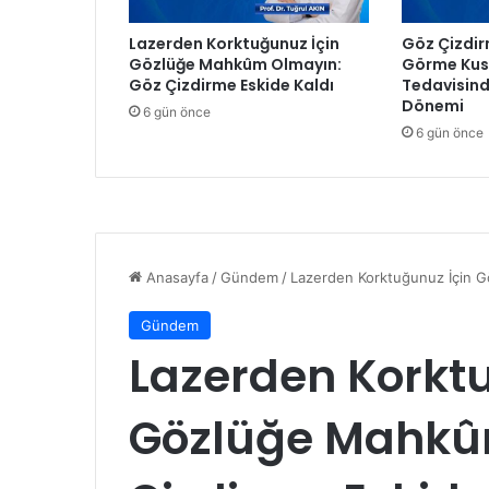
ı
m
Lazerden Korktuğunuz İçin
Göz Çizdir
a
Gözlüğe Mahkûm Olmayın:
Görme Kusu
y
Göz Çizdirme Eskide Kaldı
Tedavisind
ı
Dönemi
6 gün önce
n
6 gün önce
d
a
1
5
3
b
i
n
1
4
k
o
n
u
t
s