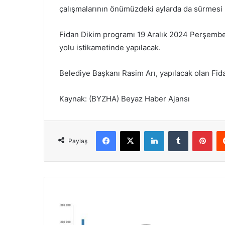
çalışmalarının önümüzdeki aylarda da sürmesi 
Fidan Dikim programı 19 Aralık 2024 Perşembe
yolu istikametinde yapılacak.
Belediye Başkanı Rasim Arı, yapılacak olan Fid
Kaynak: (BYZHA) Beyaz Haber Ajansı
Facebook
X
LinkedIn
Tumblr
Pinterest
Paylaş
T
ü
i