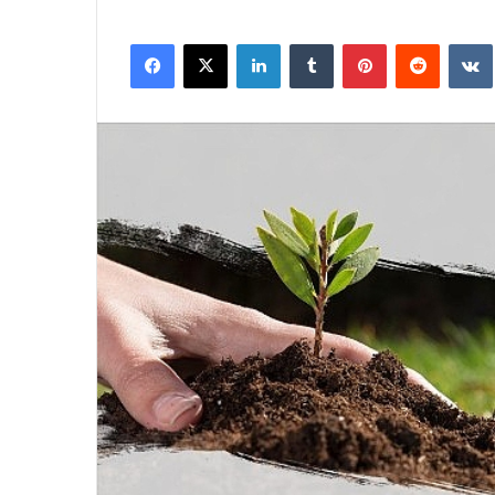
Facebook
X
LinkedIn
Tumblr
Pinterest
Reddit
VK