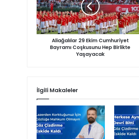
a
ğ
a
l
ı
l
Aliağalılar 29 Ekim Cumhuriyet
a
Bayramı Coşkusunu Hep Birlikte
r
2
Yaşayacak
9
E
k
i
m
İlgili Makaleler
C
u
m
h
u
r
i
y