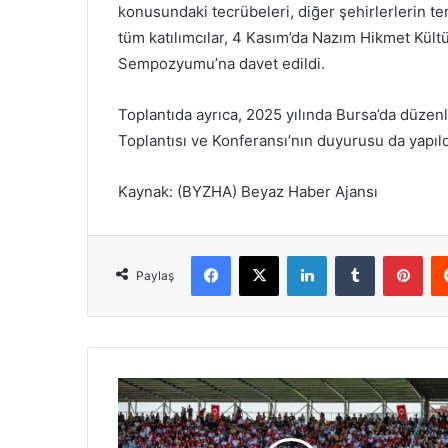
konusundaki tecrübeleri, diğer şehirlerlerin te
tüm katılımcılar, 4 Kasım’da Nazım Hikmet Kült
Sempozyumu’na davet edildi.
Toplantıda ayrıca, 2025 yılında Bursa’da düzenl
Toplantısı ve Konferansı’nın duyurusu da yapıld
Kaynak: (BYZHA) Beyaz Haber Ajansı
Facebook
X
LinkedIn
Tumblr
Pinterest
Paylaş
A
l
i