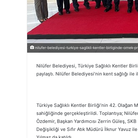
nilufer-belediyesi-turkiye-saglikli-kentler-birliginde-ornek-pr
Nilüfer Belediyesi, Türkiye Sağlıklı Kentler Birl
paylaştı. Nilüfer Belediyesi’nin kent sağlığı ile i
Türkiye Sağlıklı Kentler Birliği’nin 42. Olağan 
sahiğliğinde gerçekleştirildi. Toplantıya; Nilü
Özdemir, Başkan Yardımcısı Zerrin Güleş, SKB 
Değişikliği ve Sıfır Atık Müdürü İlknur Yavuz i
Yılmaz da katıldı.