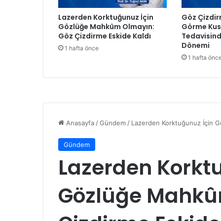
e
Lazerden Korktuğunuz İçin
Göz Çizdir
t
Gözlüğe Mahkûm Olmayın:
Görme Kusu
B
Göz Çizdirme Eskide Kaldı
Tedavisind
a
Dönemi
1 hafta önce
y
1 hafta önc
r
a
m
ı
C
o
ş
k
u
s
u
n
u
H
e
p