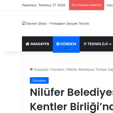
Pazartesi, Temmuz 27 2026
Son Dakika Haberleri
Ukca
ANASAYFA
GÜNDEM
TEKNOLOJI
Anasayfa
/
Gündem
/
Nilüfer Belediyesi Türkiye Sağl
Gündem
Nilüfer Belediye
Kentler Birliği’n