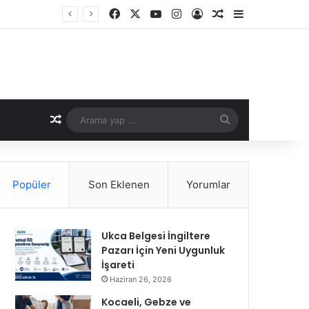
Facebook
X
YouTube
Instagram
Kayıt Ol
Rastgele Makale
Kenar Bölme
Rastgele Makale
Arama
yap
...
Popüler
Son Eklenen
Yorumlar
Ukca Belgesi İngiltere
Pazarı İçin Yeni Uygunluk
İşareti
Haziran 26, 2026
Kocaeli, Gebze ve