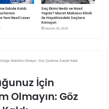
c
me Eskide Kaldı:
Saç Ekimi Nedir ve Nasıl
o
rlarının
Yapılır? Murat Makascı Klinik
ş
e Yeni Nesil Lazer
ile Hayalinizdeki Saçlara
k
Kavuşun
u
e
Haziran 26, 2026
y
l
a
k
u
t
l
a
n
a
c
a
k