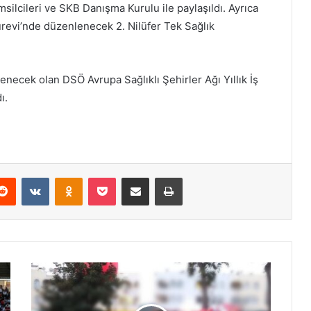
msilcileri ve SKB Danışma Kurulu ile paylaşıldı. Ayrıca
ürevi’nde düzenlenecek 2. Nilüfer Tek Sağlık
enecek olan DSÖ Avrupa Sağlıklı Şehirler Ağı Yıllık İş
ı.
Reddit
VKontakte
Odnoklassniki
Pocket
E-Posta ile paylaş
Yazdır
C
u
m