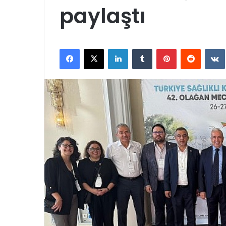
paylaştı
Facebook
X
LinkedIn
Tumblr
Pinterest
Reddit
VK