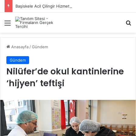
Başiskele Acil Çilingir Hizmeti İçin Doğru Adres Neresi?
Menü
A
Anasayfa
/
Gündem
Gündem
Nilüfer’de okul kantinlerine
‘hijyen’ teftişi