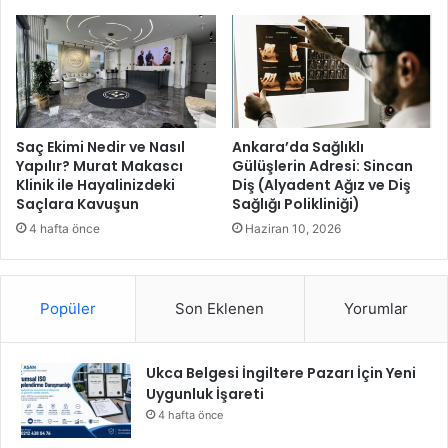
e
a
z
a
n
a
n
l
Saç Ekimi Nedir ve Nasıl
Ankara’da Sağlıklı
a
Yapılır? Murat Makascı
Gülüşlerin Adresi: Sincan
Klinik ile Hayalinizdeki
Diş (Alyadent Ağız ve Diş
r
Saçlara Kavuşun
Sağlığı Polikliniği)
ı
B
4 hafta önce
Haziran 10, 2026
e
l
l
Popüler
Son Eklenen
Yorumlar
i
O
l
Ukca Belgesi İngiltere Pazarı İçin Yeni
d
Uygunluk İşareti
u
4 hafta önce