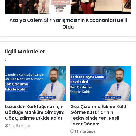
ü
Ö
s
z
ü
l
v
Ata'ya Özlem Şiir Yarışmasının Kazananları Belli
e
a
Oldu
m
t
Ş
a
i
n
i
İlgili Makaleler
d
r
a
Y
ş
a
ı
r
n
ı
h
ş
i
m
z
a
m
s
Lazerden Korktuğunuz İçin
Göz Çizdirme Eskide Kaldı:
e
ı
Gözlüğe Mahkûm Olmayın:
Görme Kusurlarının
t
n
Göz Çizdirme Eskide Kaldı
Tedavisinde Yeni Nesil
i
ı
Lazer Dönemi
1 hafta önce
n
n
1 hafta önce
d
K