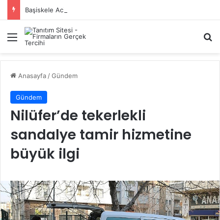
Başiskele Acil Çilingir Hizmeti İçin Doğru Adres Neresi?
Menü
A
Anasayfa
/
Gündem
Gündem
Nilüfer’de tekerlekli
sandalye tamir hizmetine
büyük ilgi