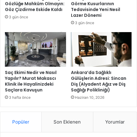
d
n
Gözlüğe Mahkûm Olmayın:
Görme Kusurlarının
ı
i
Göz Çizdirme Eskide Kaldı
Tedavisinde Yeni Nesil
g
Lazer Dönemi
3 gün önce
e
3 gün önce
l
i
ş
t
i
r
i
y
Saç Ekimi Nedir ve Nasıl
Ankara’da Sağlıklı
Yapılır? Murat Makascı
Gülüşlerin Adresi: Sincan
o
Klinik ile Hayalinizdeki
Diş (Alyadent Ağız ve Diş
r
Saçlara Kavuşun
Sağlığı Polikliniği)
3 hafta önce
Haziran 10, 2026
Popüler
Son Eklenen
Yorumlar