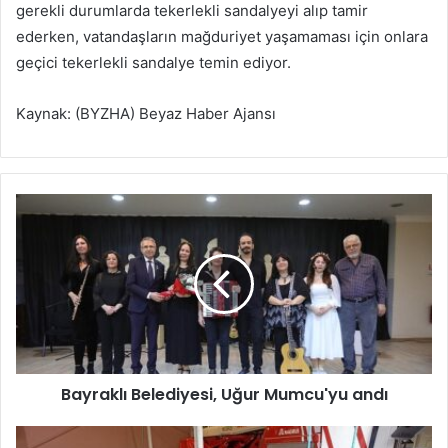
gerekli durumlarda tekerlekli sandalyeyi alıp tamir
ederken, vatandaşların mağduriyet yaşamaması için onlara
geçici tekerlekli sandalye temin ediyor.
Kaynak: (BYZHA) Beyaz Haber Ajansı
B
a
y
r
a
k
l
ı
B
Bayraklı Belediyesi, Uğur Mumcu'yu andı
e
l
e
İ