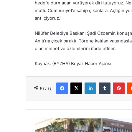
hedefe durmadan yürüyerek diri tutuyoruz. Ne 
mutlu Cumhuriyet’e sahip çıkanlara. Açtığın y
ant içiyoruz.”
Nilüfer Belediye Başkanı Şadi Özdemir, konuşma
Anıtı’na çiçek bıraktı. Törene katılan vatandaşl
olan minnet ve özlemlerini ifade ettiler.
Kaynak: (BYZHA) Beyaz Haber Ajansı
Facebook
X
LinkedIn
Tumblr
Pinterest
Paylaş
B
ü