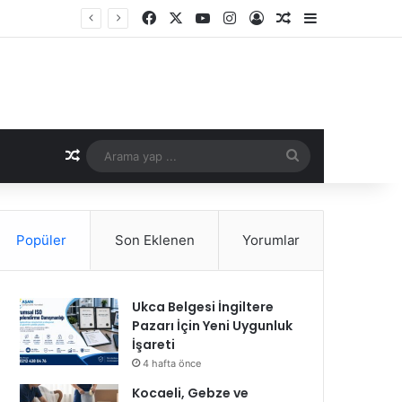
Facebook
X
YouTube
Instagram
Kayıt Ol
Rastgele Makale
Kenar Bölme
Kavuşun
Rastgele Makale
Arama
yap
...
Popüler
Son Eklenen
Yorumlar
Ukca Belgesi İngiltere
Pazarı İçin Yeni Uygunluk
İşareti
4 hafta önce
Kocaeli, Gebze ve