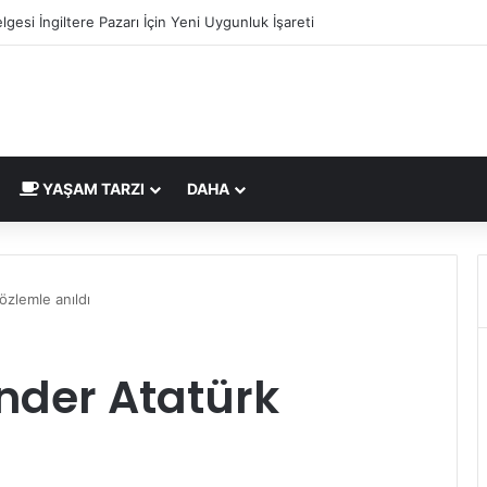
mi Nedir ve Nasıl Yapılır? Murat Makascı Klinik ile Hayalinizdeki Saçlara 
YAŞAM TARZI
DAHA
özlemle anıldı
Önder Atatürk