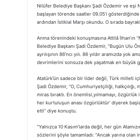
Nilüfer Belediye Başkanı Şadi Özdemir ve eşi N
başlayan törende saatler 09.05’i gösterdiğinde
ardından İstiklal Marşı okundu. O sırada bayrakla
Anma törenindeki konuşmasına Attilâ İlhan’ın “
Belediye Başkanı Şadi Özdemir, “Bugün Ulu Önd
ayrılışının 86’ncı yılı. 86 yıldır aramızda yok a
devrimlerini sonsuza dek yaşatmak en büyük g
Atatürk’ün sadece bir lider değil, Türk millet
Şadi Özdemir, “O, Cumhuriyetçiliği, halkçılığı, mil
miras bıraktı. En önemlisi,yılmamayı, özgürlük 
her kurtuluşun anası özgürlüktür’ diyerek baş
etti” diye konuştu.
“Yalnızca 10 Kasım’larda değil, her gün Atamı
sözlerini şöyle tamamladı: “Ancak yarına olan i