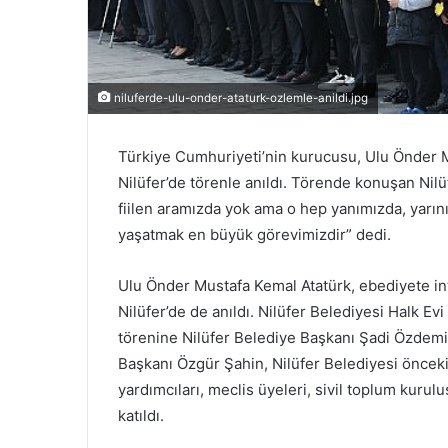
niluferde-ulu-onder-ataturk-ozlemle-anildi.jpg
Türkiye Cumhuriyeti’nin kurucusu, Ulu Önder 
Nilüfer’de törenle anıldı. Törende konuşan Nilü
fiilen aramızda yok ama o hep yanımızda, yarın
yaşatmak en büyük görevimizdir” dedi.
Ulu Önder Mustafa Kemal Atatürk, ebediyete int
Nilüfer’de de anıldı. Nilüfer Belediyesi Halk
törenine Nilüfer Belediye Başkanı Şadi Özdemir
Başkanı Özgür Şahin, Nilüfer Belediyesi önce
yardımcıları, meclis üyeleri, sivil toplum kurul
katıldı.