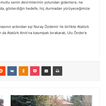
mutlu senin devrimlerinin yolundan gidenlere, ne
olda, gösterdiğin hedefe, hiç durmadan yürüyeceğimize
sının ardından eşi Nuray Özdemir ile birlikte Atatürk
ar da Atatürk Anıtı’na kasımpatı bırakarak, Ulu Önder’e
Reddit
VKontakte
Odnoklassniki
Pocket
E-Posta ile paylaş
Yazdır
M
u