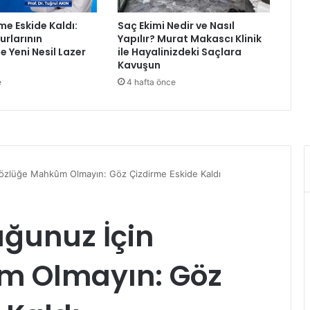
g
me Eskide Kaldı:
Saç Ekimi Nedir ve Nasıl
ı
rlarının
Yapılır? Murat Makascı Klinik
,
e Yeni Nesil Lazer
ile Hayalinizdeki Saçlara
Ö
Kavuşun
z
e
4 hafta önce
l
e
m
v
e
R
a
h
m
e
t
l
e
A
n
ı