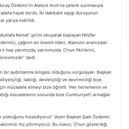
uray Özdemir’in Atatürk Anıtı’na çelenk sunmasıyla
 adeta hayat durdu. İki dakikalık saygı duruşunun
r yarıya indirildi.
Mustafa Kemal” şiirini okuyarak başlayan Nilüfer
erimiz, çağının en önemli lideri, Atamızın aramızdan
ma o hep yanımızda, yarınımızda. O’nun fikirlerini,
örevimizdir” dedi.
i için bir aydınlanma simgesi olduğunu vurgulayan Başkan
liyetçiliği, laikliği, devletçiliği ve devrimciliği bize
için mücadele etmeyi bize öğretti. ‘Her ilerlemenin ve
lattığı mücadelenin sonunda bize Cumhuriyet’i armağan
zın yokluğunu hissediyoruz” diyen Başkan Şadi Özdemir,
nancımızı hiç yitirmiyoruz. Bu inancı, O’nun gösterdiği