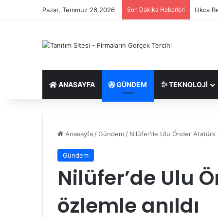
Pazar, Temmuz 26 2026
Son Dakika Haberleri
Saç Eki
ANASAYFA
GÜNDEM
TEKNOLOJI
Anasayfa
/
Gündem
/
Nilüfer’de Ulu Önder Atatürk 
Gündem
Nilüfer’de Ulu 
özlemle anıldı