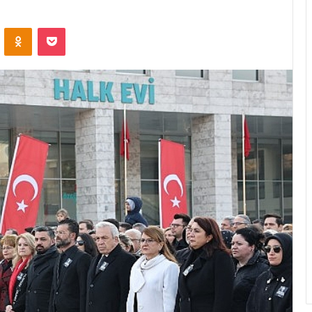
ontakte
Odnoklassniki
Pocket