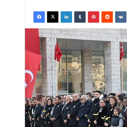
Facebook
X
LinkedIn
Tumblr
Pinterest
Reddit
VK