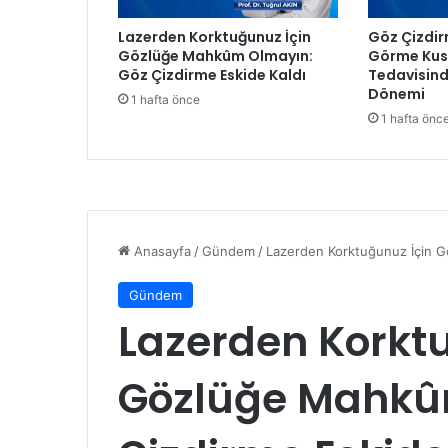
g
Lazerden Korktuğunuz İçin
Göz Çizdir
i
Gözlüğe Mahkûm Olmayın:
Görme Kusu
v
Göz Çizdirme Eskide Kaldı
Tedavisind
e
Dönemi
1 hafta önce
Ö
1 hafta önc
z
l
e
m
l
e
A
n
ı
y
o
r
u
z