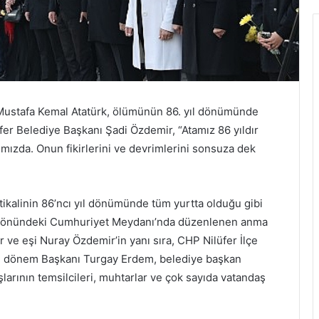
Mustafa Kemal Atatürk, ölümünün 86. yıl dönümünde
fer Belediye Başkanı Şadi Özdemir, “Atamız 86 yıldır
ımızda. Onun fikirlerini ve devrimlerini sonsuza dek
ikalinin 86’ncı yıl dönümünde tüm yurtta olduğu gibi
 Evi önündeki Cumhuriyet Meydanı’nda düzenlenen anma
 ve eşi Nuray Özdemir’in yanı sıra, CHP Nilüfer İlçe
ki dönem Başkanı Turgay Erdem, belediye başkan
uşlarının temsilcileri, muhtarlar ve çok sayıda vatandaş