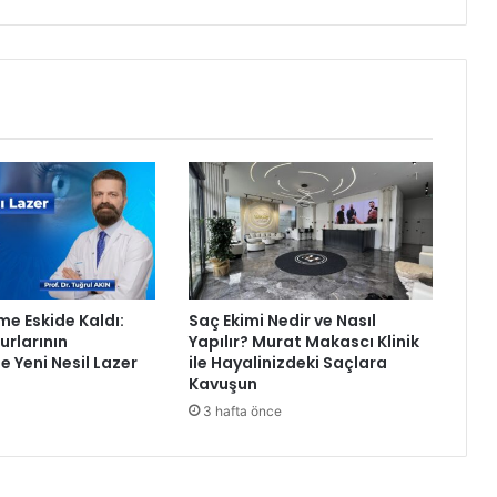
i
y
e
s
i
t
ı
p
m
e
r
k
e
me Eskide Kaldı:
Saç Ekimi Nedir ve Nasıl
z
rlarının
Yapılır? Murat Makascı Klinik
i
e Yeni Nesil Lazer
ile Hayalinizdeki Saçlara
y
Kavuşun
e
3 hafta önce
n
i
d
a