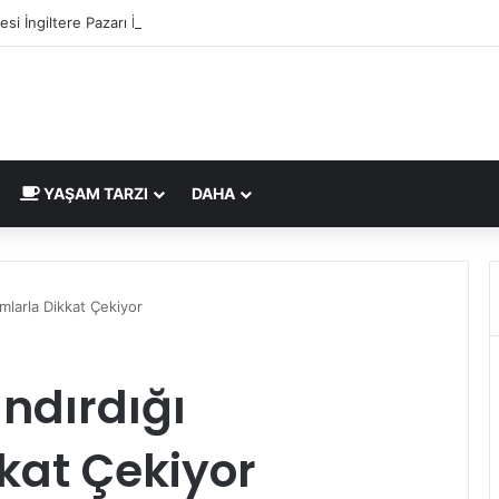
si İngiltere Pazarı İçin Yeni Uygunluk İşareti
YAŞAM TARZI
DAHA
ımlarla Dikkat Çekiyor
ndırdığı
kkat Çekiyor