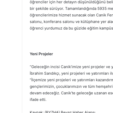
öğrenciler için her detayın düşünüldüğünü beli
bir şekilde sürüyor. Tamamlandığında 5935 met
öğrencilerimize hizmet sunacak olan Canik Fen
salonu, konferans salonu ve kütüphane yer alac
öğrenci yurdumuz da bu güzide eğitim kampüs
Yeni Projeler
“Geleceğin incisi Canik’imize yeni projeler v
İbrahim Sandıkçı, yeni projeleri ve yatırımları
“İlçemize yeni projeleri ve yatırımları kazand
gençlerimizin, çocuklarımızın ve tüm hemşehr
devam edeceğiz. Canik’te geleceğe uzanan es
ifade etti.
Kaynak: (BYZHA) Beyaz Haber Ajansı