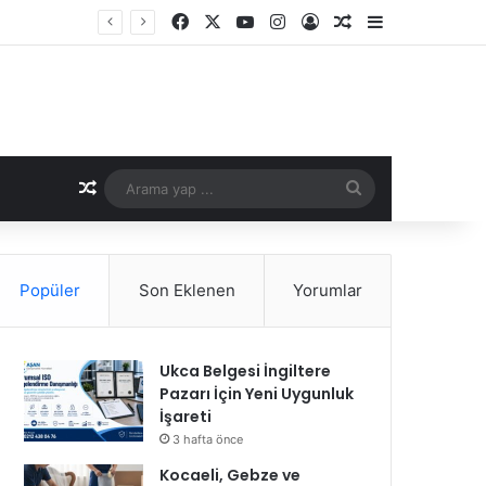
Facebook
X
YouTube
Instagram
Kayıt Ol
Rastgele Makale
Kenar Bölme
Rastgele Makale
Arama
yap
...
Popüler
Son Eklenen
Yorumlar
Ukca Belgesi İngiltere
Pazarı İçin Yeni Uygunluk
İşareti
3 hafta önce
Kocaeli, Gebze ve