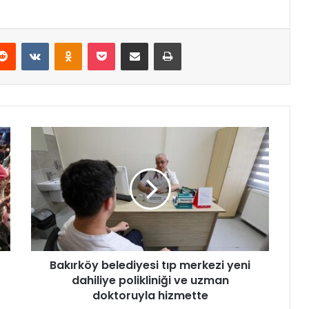
Reddit
VKontakte
Odnoklassniki
Pocket
E-Posta ile paylaş
Yazdır
B
a
k
ı
r
k
ö
y
b
Bakırköy belediyesi tıp merkezi yeni
e
dahiliye polikliniği ve uzman
l
e
doktoruyla hizmette
d