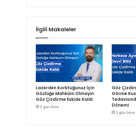
a
M
a
r
İlgili Makaleler
m
e
l
a
t
'
a
b
a
Lazerden Korktuğunuz İçin
Göz Çizdir
y
Gözlüğe Mahkûm Olmayın:
Görme Kusu
ı
Göz Çizdirme Eskide Kaldı
Tedavisind
l
Dönemi
3 gün önce
d
3 gün önce
ı