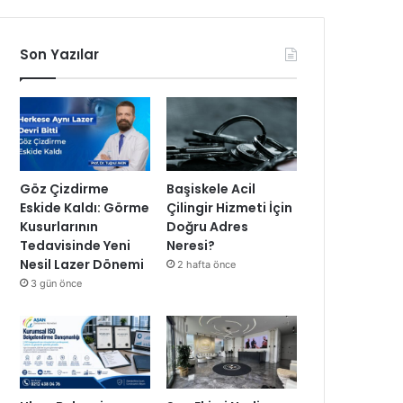
Son Yazılar
Göz Çizdirme
Başiskele Acil
Eskide Kaldı: Görme
Çilingir Hizmeti İçin
Kusurlarının
Doğru Adres
Tedavisinde Yeni
Neresi?
Nesil Lazer Dönemi
2 hafta önce
3 gün önce