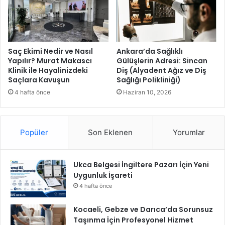
a
y
t
a
r
ı
ş
Saç Ekimi Nedir ve Nasıl
Ankara’da Sağlıklı
ı
Yapılır? Murat Makascı
Gülüşlerin Adresi: Sincan
Klinik ile Hayalinizdeki
Diş (Alyadent Ağız ve Diş
h
Saçlara Kavuşun
Sağlığı Polikliniği)
e
y
4 hafta önce
Haziran 10, 2026
e
c
a
Popüler
Son Eklenen
Yorumlar
n
ı
i
Ukca Belgesi İngiltere Pazarı İçin Yeni
ç
Uygunluk İşareti
i
n
4 hafta önce
g
e
Kocaeli, Gebze ve Darıca’da Sorunsuz
r
Taşınma İçin Profesyonel Hizmet