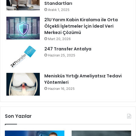
i
Standartları
s
Aralık 1, 2025
a
21U Yarım Kabin Kiralama ile Orta
y
Ölçekli İşletmeler İçin İdeal Veri
ı
Merkezi Çözümü
m
Mart 20, 2026
b
a
247 Transfer Antalya
ş
Haziran 25, 2025
l
a
d
Menisküs Yırtığı Ameliyatsız Tedavi
ı
Yöntemleri
…
Haziran 16, 2025
Son Yazılar