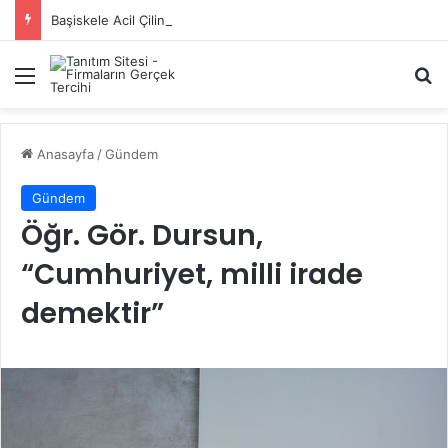
Başiskele Acil Çilingir Hizmeti İçin Doğru Adres Neresi?
Menü
A
Anasayfa
/
Gündem
Gündem
Öğr. Gör. Dursun,
“Cumhuriyet, milli irade
demektir”