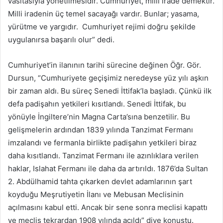
vasıtasıyla yönetilmesidir. Cumhuriyet, milli irade demektir.
Milli iradenin üç temel sacayağı vardır. Bunlar; yasama,
yürütme ve yargıdır. Cumhuriyet rejimi doğru şekilde
uygulanırsa başarılı olur” dedi.
Cumhuriyet’in ilanının tarihi sürecine değinen Öğr. Gör.
Dursun, “Cumhuriyete geçişimiz neredeyse yüz yılı aşkın
bir zaman aldı. Bu süreç Senedi İttifak’la başladı. Çünkü ilk
defa padişahın yetkileri kısıtlandı. Senedi İttifak, bu
yönüyle İngiltere’nin Magna Carta’sına benzetilir. Bu
gelişmelerin ardından 1839 yılında Tanzimat Fermanı
imzalandı ve fermanla birlikte padişahın yetkileri biraz
daha kısıtlandı. Tanzimat Fermanı ile azınlıklara verilen
haklar, Islahat Fermanı ile daha da artırıldı. 1876’da Sultan
2. Abdülhamid tahta çıkarken devlet adamlarının şart
koyduğu Meşrutiyetin İlanı ve Mebusan Meclisinin
açılmasını kabul etti. Ancak bir sene sonra meclisi kapattı
ve meclis tekrardan 1908 yılında açıldı” diye konuştu.