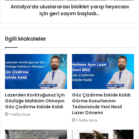
m
Antalya’da uluslararası bisiklet yarışı heyecanı
a
e
için geri sayım başladı…
u
S
l
G
u
K
s
İlgili Makaleler
ü
l
s
a
t
r
g
a
e
r
ç
a
i
s
d
ı
i
b
Lazerden Korktuğunuz İçin
Göz Çizdirme Eskide Kaldı:
n
i
Gözlüğe Mahkûm Olmayın:
Görme Kusurlarının
e
s
Göz Çizdirme Eskide Kaldı
Tedavisinde Yeni Nesil
t
i
Lazer Dönemi
1 hafta önce
a
k
1 hafta önce
d
l
i
e
l
t