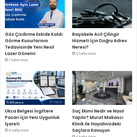
Göz Çizdirme Eskide Kaldı:
Başiskele Acil Çilingir
Görme Kusurlarının
Hizmeti İçin Doğru Adres
Tedavisinde Yeni Nesil
Neresi?
Lazer Dönemi
3 hafta önce
1 hafta önce
Ukca Belgesi İngiltere
Saç Ekimi Nedir ve Nasıl
Pazarı İçin Yeni Uygunluk
Yapılır? Murat Makascı
İşareti
Klinik ile Hayalinizdeki
Saçlara Kavuşun
4 hafta önce
4 hafta önce