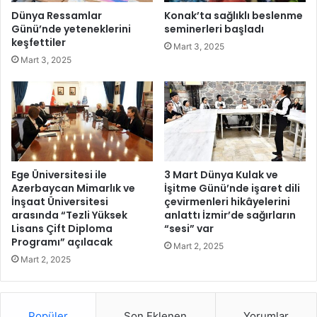
ı
i
Dünya Ressamlar
Konak’ta sağlıklı beslenme
l
s
Günü’nde yeteneklerini
seminerleri başladı
a
k
keşfettiler
Mart 3, 2025
H
d
Mart 3, 2025
a
a
z
h
ı
a
r
f
a
z
l
a
Ege Üniversitesi ile
3 Mart Dünya Kulak ve
!
Azerbaycan Mimarlık ve
İşitme Günü’nde işaret dili
İnşaat Üniversitesi
çevirmenleri hikâyelerini
arasında “Tezli Yüksek
anlattı İzmir’de sağırların
Lisans Çift Diploma
“sesi” var
Programı” açılacak
Mart 2, 2025
Mart 2, 2025
Popüler
Son Eklenen
Yorumlar