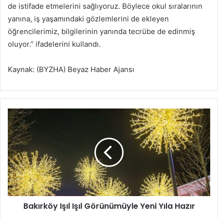
de istifade etmelerini sağlıyoruz. Böylece okul sıralarının
yanına, iş yaşamındaki gözlemlerini de ekleyen
öğrencilerimiz, bilgilerinin yanında tecrübe de edinmiş
oluyor.” ifadelerini kullandı.
Kaynak: (BYZHA) Beyaz Haber Ajansı
B
a
k
ı
r
k
ö
y
I
Bakırköy Işıl Işıl Görünümüyle Yeni Yıla Hazır
ş
ı