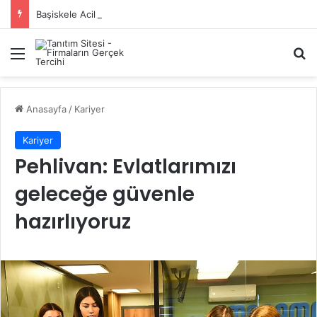
Başiskele Acil Çilingir Hizmeti İçin Doğru Adres Neresi?
Menü
A
Anasayfa
/
Kariyer
Kariyer
Pehlivan: Evlatlarımızı
geleceğe güvenle
hazırlıyoruz