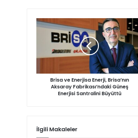
B
r
i
s
a
v
e
E
n
Brisa ve Enerjisa Enerji, Brisa’nın
e
Aksaray Fabrikası’ndaki Güneş
r
j
Enerjisi Santralini Büyüttü
i
s
a
E
n
İlgili Makaleler
e
r