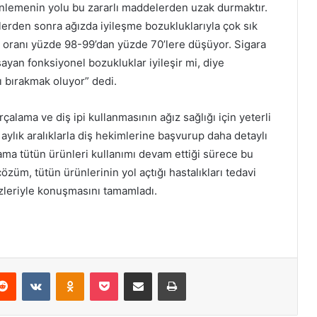
 önlemenin yolu bu zararlı maddelerden uzak durmaktır.
lerden sonra ağızda iyileşme bozukluklarıyla çok sık
rı oranı yüzde 98-99’dan yüzde 70’lere düşüyor. Sigara
ayan fonksiyonel bozukluklar iyileşir mi, diye
ı bırakmak oluyor” dedi.
çalama ve diş ipi kullanmasının ağız sağlığı için yeterli
4 aylık aralıklarla diş hekimlerine başvurup daha detaylı
r ama tütün ürünleri kullanımı devam ettiği sürece bu
üm, tütün ürünlerinin yol açtığı hastalıkları tedavi
zleriyle konuşmasını tamamladı.
Reddit
VKontakte
Odnoklassniki
Pocket
E-Posta ile paylaş
Yazdır