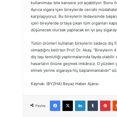
kullanılması bile kansere yol açabiliyor. Bunu
Ayrıca sigara içen bireylerde cerrahi müdahale
karşılaşıyoruz. Bu bireylerin tedavisinde başa
içen bireylerde ortaya çıkan tüm organları kaps
düşünecek olursak yapılacak en iyi şey sigaray
Tütün ürünleri kullanan bireylerin sadece diş fır
olmadığını belirten Prof. Dr. Akay, “Bireylerin 
diş taşı temizliği yaptırmalarında fayda olabili
hasarların önüne geçmek imkânsız. O yüzden çöz
etmek yerine sigaraya hiç başlanmamalıdır” sö
Kaynak: (BYZHA) Beyaz Haber Ajansı
Facebook
X
LinkedIn
Tumblr
Pinterest
Paylaş