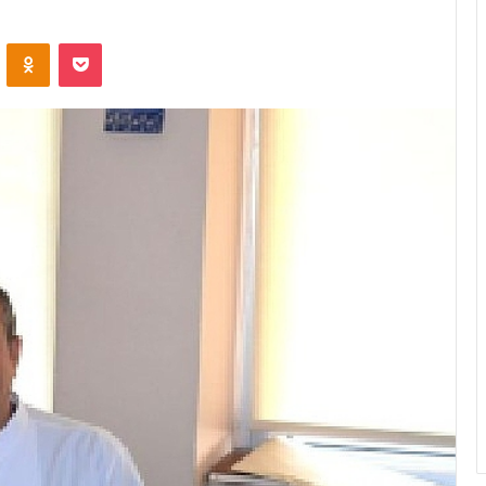
ontakte
Odnoklassniki
Pocket