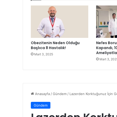
j
i
,
B
r
i
s
Obezitenin Neden Olduğu
Nefes Boru
a
Başlıca 8 Hastalık!
Kapandı, 1
’
Ameliyatl
Mart 3, 2025
n
Mart 3, 202
ı
n
A
k
s
a
r
a
y
F
a