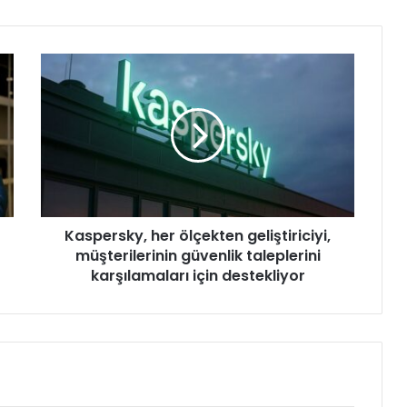
K
a
s
p
e
r
s
k
y
Kaspersky, her ölçekten geliştiriciyi,
,
müşterilerinin güvenlik taleplerini
h
e
karşılamaları için destekliyor
r
ö
l
ç
e
k
t