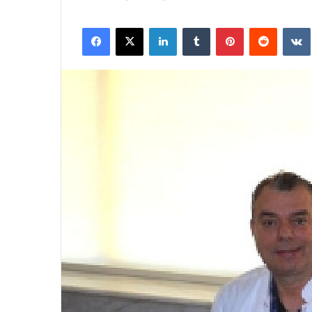
Facebook
X
LinkedIn
Tumblr
Pinterest
Reddit
VK