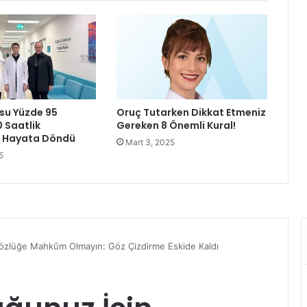
e
n
g
e
l
i
ş
su Yüzde 95
Oruç Tutarken Dikkat Etmeniz
t
0 Saatlik
Gereken 8 Önemli Kural!
i
a Hayata Döndü
Mart 3, 2025
r
5
i
c
i
y
i
,
m
ü
ş
t
e