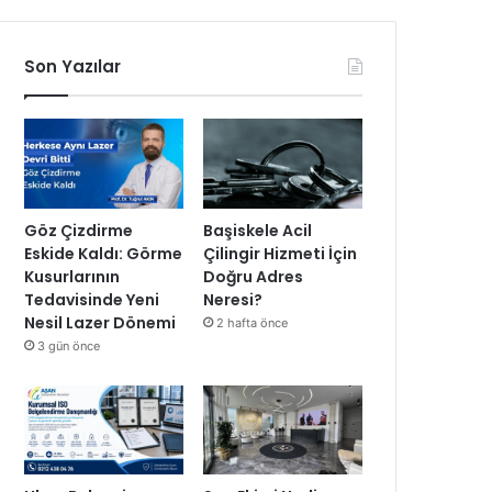
Son Yazılar
Göz Çizdirme
Başiskele Acil
Eskide Kaldı: Görme
Çilingir Hizmeti İçin
Kusurlarının
Doğru Adres
Tedavisinde Yeni
Neresi?
Nesil Lazer Dönemi
2 hafta önce
3 gün önce