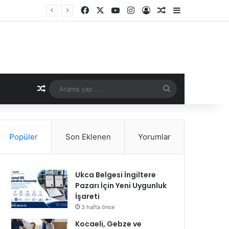
Facebook
X
YouTube
Instagram
Kayıt Ol
Rastgele Makale
Kenar Bölme
Rastgele Makale
Arama
yap
...
Popüler
Son Eklenen
Yorumlar
Ukca Belgesi İngiltere
Pazarı İçin Yeni Uygunluk
İşareti
3 hafta önce
Kocaeli, Gebze ve