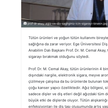
prof-dr-akay-agiz-ve-dis-sagliginiz-icin-sigarayi-birakin.jpg
Tütün ürünleri ve yoğun tütün kullanımı bireyl
sağlığına da zarar veriyor. Ege Üniversitesi Di
Anabilim Dalı Başkanı Prof. Dr. M. Cemal Akay, t
sigarayı bırakmak olduğunu söyledi.
Prof. Dr. M. Cemal Akay, tütün ürünlerinin 4 bi
dışındaki nargile, elektronik sigara, meyve arom
çizilmeye çalışılsa da bu ürünlerde bulunan to
çoğu kanser yapıcı özelliktedir. Ağız bölgesi, s
sadece dişler ve diş etleri değil ağızdaki tüm 
büyük etki de dişlerde oluyor. Tütün alışkanlığı
enfeksiyonları ile diş taşı oluşumunda artış yaş