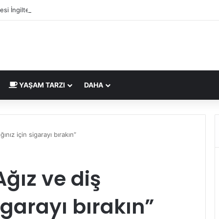
si İngiltere Pazarı İçin Yeni Uygunluk İşareti
YAŞAM TARZI
DAHA
ğınız için sigarayı bırakın”
Ağız ve diş
sigarayı bırakın”