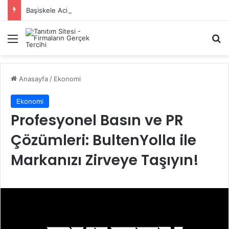
Başiskele Acil Çilingir Hizmeti İçin Doğru Adres Neresi?
Menü
A
Anasayfa
/
Ekonomi
Ekonomi
Profesyonel Basın ve PR
Çözümleri: BultenYolla ile
Markanızı Zirveye Taşıyın!