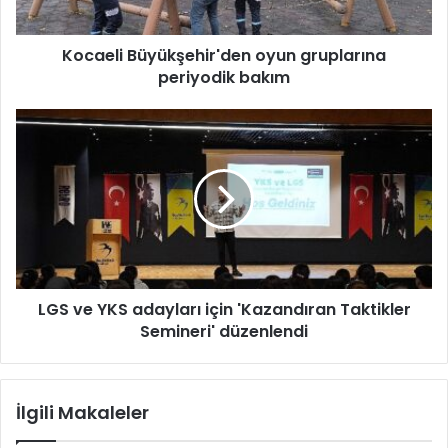
B
ü
Kocaeli Büyükşehir'den oyun gruplarına
y
periyodik bakım
ü
k
ş
L
e
G
h
S
i
v
r
e
'
Y
d
K
e
S
n
a
o
LGS ve YKS adayları için 'Kazandıran Taktikler
d
y
Semineri' düzenlendi
a
u
y
n
l
g
a
İlgili Makaleler
r
r
u
ı