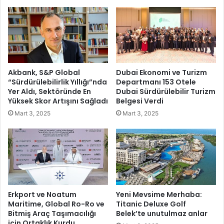
p
i
l
ç
a
i
r
n
ı
'
n
K
a
a
Akbank, S&P Global
Dubai Ekonomi ve Turizm
p
z
“Sürdürülebilirlik Yıllığı”nda
Departmanı 153 Otele
e
a
Yer Aldı, Sektöründe En
Dubai Sürdürülebilir Turizm
r
n
Yüksek Skor Artışını Sağladı
Belgesi Verdi
i
d
Mart 3, 2025
Mart 3, 2025
y
ı
o
r
d
a
i
n
k
T
b
a
a
k
k
t
Erkport ve Noatum
Yeni Mevsime Merhaba:
ı
i
Maritime, Global Ro-Ro ve
Titanic Deluxe Golf
m
Bitmiş Araç Taşımacılığı
Belek’te unutulmaz anlar
k
için Ortaklık Kurdu
l