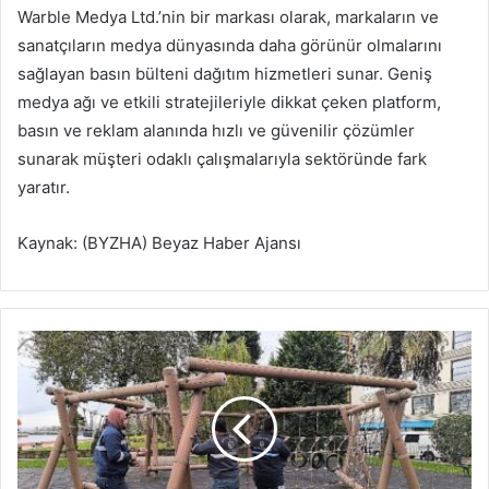
Warble Medya Ltd.’nin bir markası olarak, markaların ve
sanatçıların medya dünyasında daha görünür olmalarını
sağlayan basın bülteni dağıtım hizmetleri sunar. Geniş
medya ağı ve etkili stratejileriyle dikkat çeken platform,
basın ve reklam alanında hızlı ve güvenilir çözümler
sunarak müşteri odaklı çalışmalarıyla sektöründe fark
yaratır.
Kaynak: (BYZHA) Beyaz Haber Ajansı
K
o
c
a
e
l
i