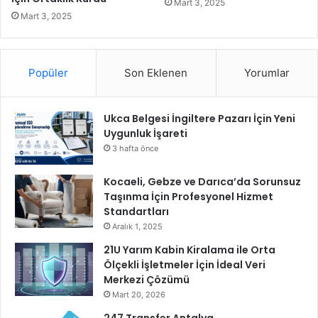
Mart 3, 2025
e
Mart 3, 2025
r
S
e
Popüler
Son Eklenen
Yorumlar
m
i
n
Ukca Belgesi İngiltere Pazarı İçin Yeni
e
Uygunluk İşareti
r
i
3 hafta önce
'
d
Kocaeli, Gebze ve Darıca’da Sorunsuz
ü
Taşınma İçin Profesyonel Hizmet
z
Standartları
e
Aralık 1, 2025
n
21U Yarım Kabin Kiralama ile Orta
l
Ölçekli İşletmeler İçin İdeal Veri
e
Merkezi Çözümü
n
Mart 20, 2026
d
i