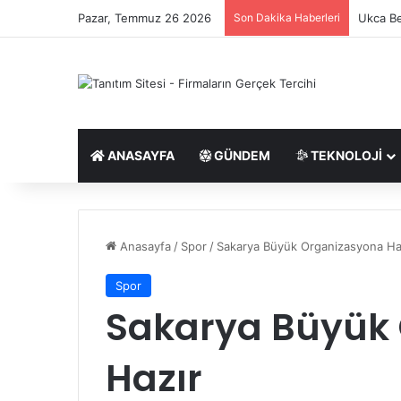
Pazar, Temmuz 26 2026
Son Dakika Haberleri
Ukca Be
ANASAYFA
GÜNDEM
TEKNOLOJI
Anasayfa
/
Spor
/
Sakarya Büyük Organizasyona Ha
Spor
Sakarya Büyük
Hazır