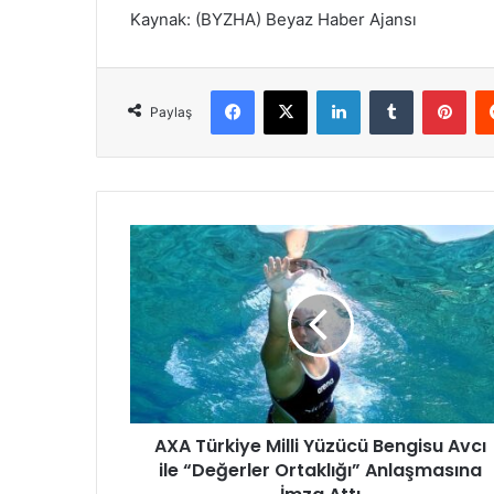
Kaynak: (BYZHA) Beyaz Haber Ajansı
Facebook
X
LinkedIn
Tumblr
Pinterest
Paylaş
A
X
A
T
ü
r
k
i
y
AXA Türkiye Milli Yüzücü Bengisu Avcı
e
ile “Değerler Ortaklığı” Anlaşmasına
M
i