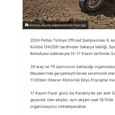
sakarya-buyuk-organizasyona-hazir.jpg
2024 Petlas Türkiye Offroad Şampiyonası 6. ay
Kulübü (54OSK) tarafından Sakarya Valiliği, S
Belediyesi katkılarıyla 15-17 Kasım tarihinde 
38 araç ve 76 sporcunun katılacağı organizas
Meydanı’nda gerçekleştirilecek seremonik star
11.00’den itibaren Kömürlük Köyü Poyrazlar me
17 Kasım Pazar günü ise Karaköy’de yer alan Sp
geçecek olan ekipler, aynı akşam saat 18.15’de 
organizasyonu noktalayacaklar.