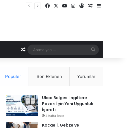
Facebook
X
YouTube
Instagram
Kayıt Ol
Rastgele Makale
Kenar Bölme
Rastgele Makale
Arama
yap
...
Popüler
Son Eklenen
Yorumlar
Ukca Belgesi İngiltere
Pazarı İçin Yeni Uygunluk
İşareti
4 hafta önce
Kocaeli, Gebze ve