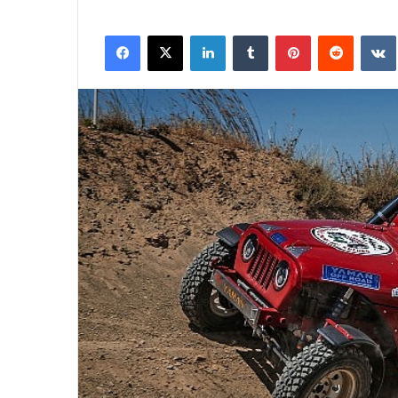
Facebook
X
LinkedIn
Tumblr
Pinterest
Reddit
VK