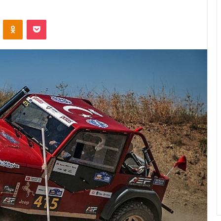
ontakte
Odnoklassniki
Pocket