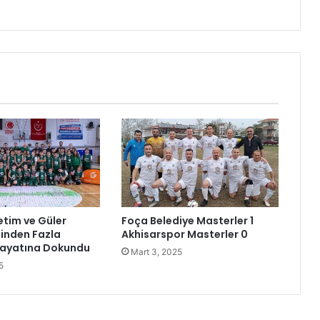
’
n
d
e
n
A
r
ı
’
y
a
Z
i
y
etim ve Güler
Foça Belediye Masterler 1
a
Binden Fazla
Akhisarspor Masterler 0
r
ayatına Dokundu
Mart 3, 2025
e
5
t