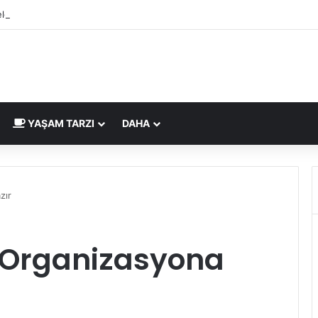
lgesi İngiltere Pazarı İçin Yeni Uygunluk İşareti
YAŞAM TARZI
DAHA
zır
 Organizasyona