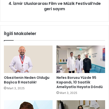
4. İzmir Uluslararası Film ve Müzik Festivali’nde
u
geri sayım
s
l
a
r
a
İlgili Makaleler
r
a
s
ı
F
i
l
m
v
Obezitenin Neden Olduğu
Nefes Borusu Yüzde 95
e
Başlıca 8 Hastalık!
Kapandı, 10 Saatlik
M
Ameliyatla Hayata Döndü
Mart 3, 2025
ü
Mart 3, 2025
z
i
k