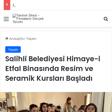
Başiskele Acil Çilingir Hizmeti İçin Doğru Adres Neresi?
Menü
A
Anasayfa
/
Yaşam
Yaşam
Salihli Belediyesi Himaye-i
Etfal Binasında Resim ve
Seramik Kursları Başladı