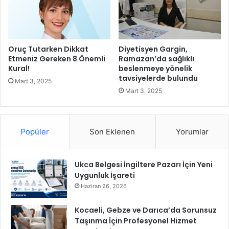
F
e
s
t
i
Oruç Tutarken Dikkat
Diyetisyen Gargin,
v
Etmeniz Gereken 8 Önemli
Ramazan’da sağlıklı
Kural!
beslenmeye yönelik
a
tavsiyelerde bulundu
l
Mart 3, 2025
i
Mart 3, 2025
’
n
d
Popüler
Son Eklenen
Yorumlar
e
g
e
Ukca Belgesi İngiltere Pazarı İçin Yeni
r
Uygunluk İşareti
i
s
Haziran 26, 2026
a
y
Kocaeli, Gebze ve Darıca’da Sorunsuz
ı
Taşınma İçin Profesyonel Hizmet
m