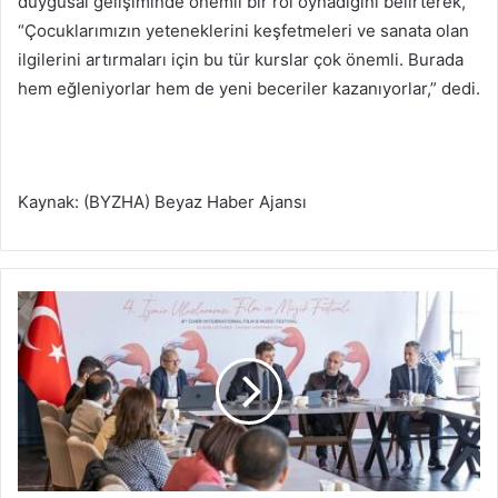
duygusal gelişiminde önemli bir rol oynadığını belirterek,
“Çocuklarımızın yeteneklerini keşfetmeleri ve sanata olan
ilgilerini artırmaları için bu tür kurslar çok önemli. Burada
hem eğleniyorlar hem de yeni beceriler kazanıyorlar,” dedi.
Kaynak: (BYZHA) Beyaz Haber Ajansı
4
.
İ
z
m
i
r
U
l