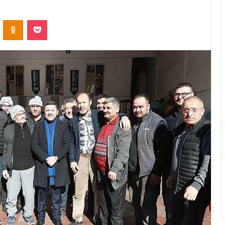
ontakte
Odnoklassniki
Pocket