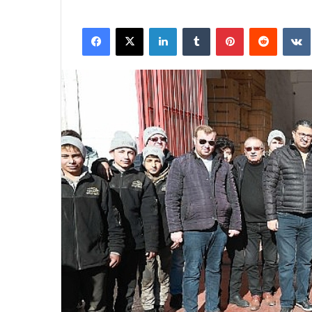
Facebook
X
LinkedIn
Tumblr
Pinterest
Reddit
VK