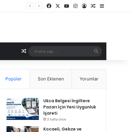
Facebook
X
YouTube
Instagram
Kayıt Ol
Rastgele Makale
Kenar Bölme
Rastgele Makale
Arama
yap
...
Popüler
Son Eklenen
Yorumlar
Ukca Belgesi İngiltere
Pazarı İçin Yeni Uygunluk
İşareti
3 hafta önce
Kocaeli, Gebze ve