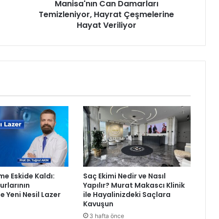
Manisa'nın Can Damarları
n
Temizleniyor, Hayrat Çeşmelerine
C
a
Hayat Veriliyor
n
D
a
m
a
r
l
a
r
ı
T
e
m
i
me Eskide Kaldı:
Saç Ekimi Nedir ve Nasıl
z
rlarının
Yapılır? Murat Makascı Klinik
l
e Yeni Nesil Lazer
ile Hayalinizdeki Saçlara
e
Kavuşun
n
3 hafta önce
i