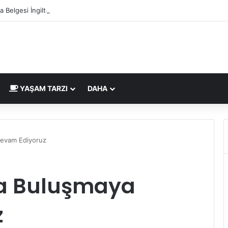
a Belgesi İngiltere Pazarı İçin Yeni Uygunluk İşareti
YAŞAM TARZI
DAHA
Devam Ediyoruz
la Buluşmaya
z