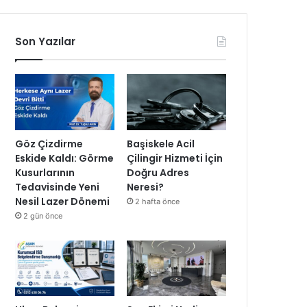
Son Yazılar
Göz Çizdirme
Başiskele Acil
Eskide Kaldı: Görme
Çilingir Hizmeti İçin
Kusurlarının
Doğru Adres
Tedavisinde Yeni
Neresi?
Nesil Lazer Dönemi
2 hafta önce
2 gün önce