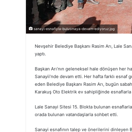
sanayi-esnafiyla-bulusmaya-devam-ediyoruz.jpg
Nevşehir Belediye Başkanı Rasim Arı, Lale Sanayi
yaptı.
Başkan Arı’nın geleneksel hale dönüşen her haf
Sanayii’nde devam etti. Her hafta farklı esnaf 
eden Belediye Başkanı Rasim Arı, bugün sabah 
Karakuş Oto Elektrik ev sahipliğinde esnaflarla 
Lale Sanayi Sitesi 15. Blokta bulunan esnaflarl
orada bulunan vatandaşlarla sohbet etti.
Sanayi esnafının talep ve önerilerini dinleyen 