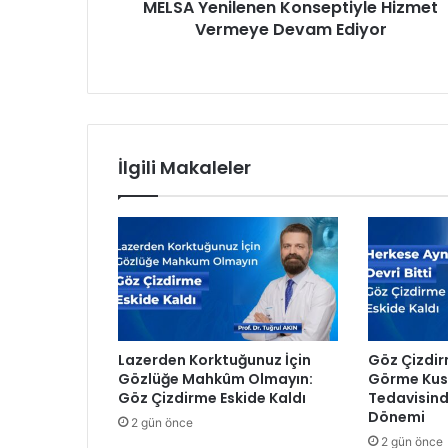
MELSA Yenilenen Konseptiyle Hizmet
l
Vermeye Devam Ediyor
e
n
e
n
K
o
n
İlgili Makaleler
s
e
p
t
i
y
l
e
H
Lazerden Korktuğunuz İçin
Göz Çizdir
i
Gözlüğe Mahkûm Olmayın:
Görme Kusu
z
Göz Çizdirme Eskide Kaldı
Tedavisind
m
Dönemi
2 gün önce
e
2 gün önce
t