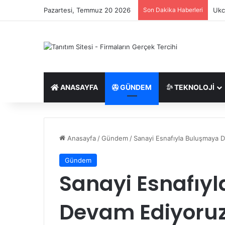
Pazartesi, Temmuz 20 2026
Son Dakika Haberleri
Ukc
ANASAYFA
GÜNDEM
TEKNOLOJI
Anasayfa
/
Gündem
/
Sanayi Esnafıyla Buluşmaya 
Gündem
Sanayi Esnafıy
Devam Ediyoru