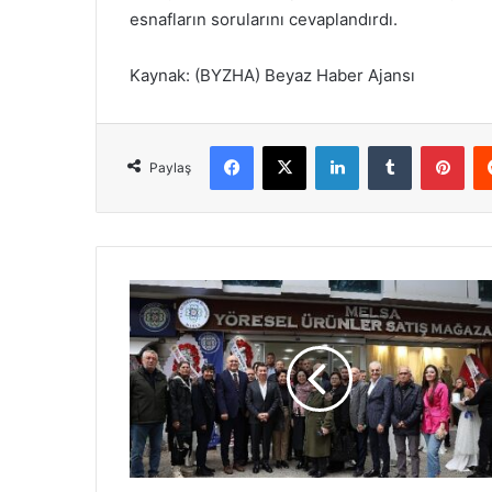
esnafların sorularını cevaplandırdı.
Kaynak: (BYZHA) Beyaz Haber Ajansı
Facebook
X
LinkedIn
Tumblr
Pinterest
Paylaş
M
E
L
S
A
Y
e
n
i