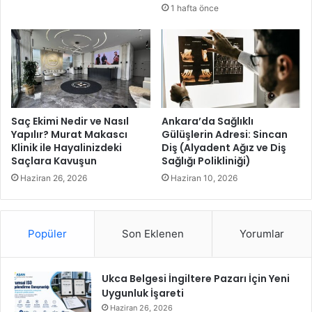
o
ü
1 hafta önce
r
y
o
r
Saç Ekimi Nedir ve Nasıl
Ankara’da Sağlıklı
Yapılır? Murat Makascı
Gülüşlerin Adresi: Sincan
Klinik ile Hayalinizdeki
Diş (Alyadent Ağız ve Diş
Saçlara Kavuşun
Sağlığı Polikliniği)
Haziran 26, 2026
Haziran 10, 2026
Popüler
Son Eklenen
Yorumlar
Ukca Belgesi İngiltere Pazarı İçin Yeni
Uygunluk İşareti
Haziran 26, 2026