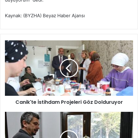
Kaynak: (BYZHA) Beyaz Haber Ajansı
C
a
n
i
k
'
t
e
İ
Canik'te İstihdam Projeleri Göz Dolduruyor
s
t
i
L
h
ü
d
l
a
e