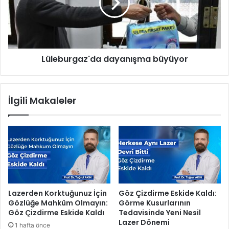
m
b
P
u
r
r
o
g
j
a
Lüleburgaz'da dayanışma büyüyor
e
z
l
'
e
d
r
a
İlgili Makaleler
i
d
G
a
ö
y
z
a
D
n
o
ı
l
ş
d
m
u
a
Lazerden Korktuğunuz İçin
Göz Çizdirme Eskide Kaldı:
r
b
Gözlüğe Mahkûm Olmayın:
Görme Kusurlarının
u
ü
Göz Çizdirme Eskide Kaldı
Tedavisinde Yeni Nesil
y
y
Lazer Dönemi
1 hafta önce