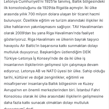
Letonya Cumhuriyeti’ni 1925’te tanımış, Baltık bölgesindeki
ilk konsolosluğunu da 1929’da Riga’da açmıştır. İki ülke
arasında yıllık 700 milyon dolara ulaşan bir ticaret hacmi
bulunuyor. Özellikle eğitim ve turizm alanındaki ilişkiler iki
ülke halklarının yakınlaşmasını sağlıyor. TAV Havalimanları
olarak 2009’dan bu yana Riga Havalimanı’nda faaliyet
gösteriyoruz. Riga Havalimanı ve ülkenin bayrak taşıyıcı
havayolu Air Baltic’in başarısına katkı sunmaktan dolayı
mutluluk duyuyoruz. Başkanlığını üstlendiğim DEİK
Türkiye-Letonya İş Konseyi’nde de da iki ülke iş
insanlarının ilişkilerinin gelişmesi için çalışmaya devam
ediyoruz. Letonya AB ve NATO üyesi bir ülke. Sahip olduğu
tarihi, kültürel ve doğal zenginlikler, eğitimli ve
misafirperver insanlarıyla Baltık bölgesinin ve Kuzey
Avrupa’nın en önemli merkezlerinden biri. İstanbul Fahri
Konsolosu olarak iki ülke arasındaki ilişkilerin gelişmesine
daha fazla katkı sunacak olmaktan dolayı mutluluk
duyuyorum” dedi.