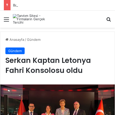
Başiskele Acil Çilingir Hizmeti İçin Doğru Adres Neresi?
Menü
A
Anasayfa
/
Gündem
Gündem
Serkan Kaptan Letonya
Fahri Konsolosu oldu