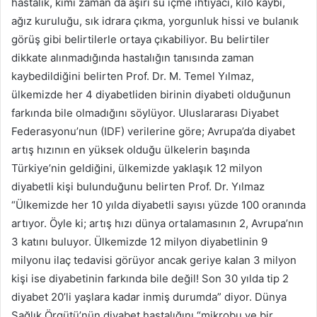
hastalık, kimi zaman da aşırı su içme ihtiyacı, kilo kaybı,
ağız kuruluğu, sık idrara çıkma, yorgunluk hissi ve bulanık
görüş gibi belirtilerle ortaya çıkabiliyor. Bu belirtiler
dikkate alınmadığında hastalığın tanısında zaman
kaybedildiğini belirten Prof. Dr. M. Temel Yılmaz,
ülkemizde her 4 diyabetliden birinin diyabeti olduğunun
farkında bile olmadığını söylüyor. Uluslararası Diyabet
Federasyonu’nun (IDF) verilerine göre; Avrupa’da diyabet
artış hızının en yüksek olduğu ülkelerin başında
Türkiye’nin geldiğini, ülkemizde yaklaşık 12 milyon
diyabetli kişi bulunduğunu belirten Prof. Dr. Yılmaz
“Ülkemizde her 10 yılda diyabetli sayısı yüzde 100 oranında
artıyor. Öyle ki; artış hızı dünya ortalamasının 2, Avrupa’nın
3 katını buluyor. Ülkemizde 12 milyon diyabetlinin 9
milyonu ilaç tedavisi görüyor ancak geriye kalan 3 milyon
kişi ise diyabetinin farkında bile değil! Son 30 yılda tip 2
diyabet 20’li yaşlara kadar inmiş durumda” diyor. Dünya
Sağlık Örgütü’nün diyabet hastalığını “mikrobu ve bir