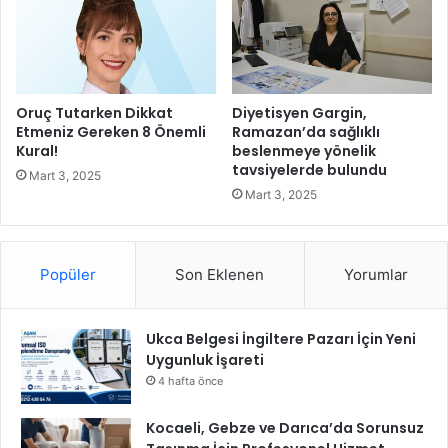
ş
l
u
d
s
u
u
ğ
Y
u
a
Oruç Tutarken Dikkat
Diyetisyen Gargin,
n
p
Etmeniz Gereken 8 Önemli
Ramazan’da sağlıklı
u
ı
Kural!
beslenmeye yönelik
Ö
tavsiyelerde bulundu
l
Mart 3, 2025
ğ
a
Mart 3, 2025
r
c
e
a
n
k
d
Popüler
Son Eklenen
Yorumlar
i
!
Ukca Belgesi İngiltere Pazarı İçin Yeni
Uygunluk İşareti
4 hafta önce
Kocaeli, Gebze ve Darıca’da Sorunsuz