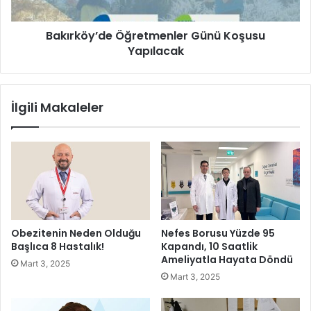
i
y
H
’
a
Bakırköy’de Öğretmenler Günü Koşusu
d
s
Yapılacak
e
t
Ö
a
ğ
n
r
İlgili Makaleler
e
e
d
t
e
m
M
e
i
n
d
l
e
e
K
r
a
G
Obezitenin Neden Olduğu
Nefes Borusu Yüzde 95
n
ü
Başlıca 8 Hastalık!
Kapandı, 10 Saatlik
s
n
Ameliyatla Hayata Döndü
Mart 3, 2025
e
ü
Mart 3, 2025
r
K
i
o
O