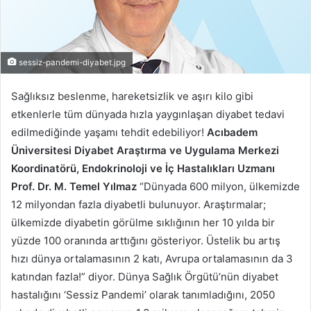
sessiz-pandemi-diyabet.jpg
Sağlıksız beslenme, hareketsizlik ve aşırı kilo gibi
etkenlerle tüm dünyada hızla yaygınlaşan diyabet tedavi
edilmediğinde yaşamı tehdit edebiliyor!
Acıbadem
Üniversitesi Diyabet Araştırma ve Uygulama Merkezi
Koordinatörü, Endokrinoloji ve İç Hastalıkları Uzmanı
Prof. Dr. M. Temel Yılmaz
“Dünyada 600 milyon, ülkemizde
12 milyondan fazla diyabetli bulunuyor. Araştırmalar;
ülkemizde diyabetin görülme sıklığının her 10 yılda bir
yüzde 100 oranında arttığını gösteriyor. Üstelik bu artış
hızı dünya ortalamasının 2 katı, Avrupa ortalamasının da 3
katından fazla!” diyor. Dünya Sağlık Örgütü’nün diyabet
hastalığını ‘Sessiz Pandemi’ olarak tanımladığını, 2050