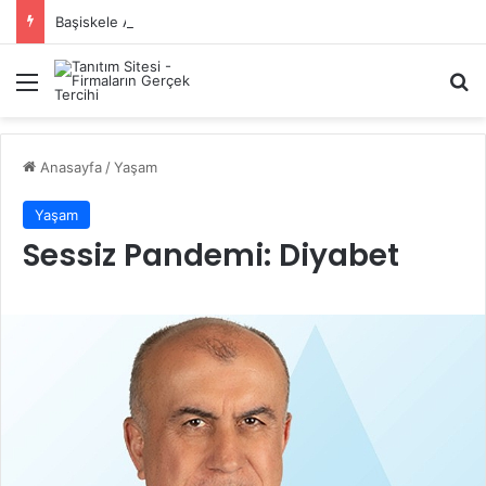
Başiskele Acil Çilingir Hizmeti İçin Doğru Adres Neresi?
Menü
A
Anasayfa
/
Yaşam
Yaşam
Sessiz Pandemi: Diyabet