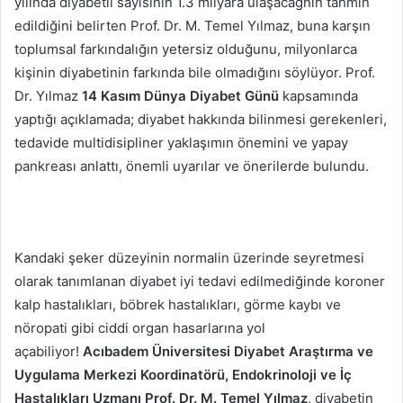
yılında diyabetli sayısının 1.3 milyara ulaşacağnın tahmin
edildiğini belirten Prof. Dr. M. Temel Yılmaz, buna karşın
toplumsal farkındalığın yetersiz olduğunu, milyonlarca
kişinin diyabetinin farkında bile olmadığını söylüyor. Prof.
Dr. Yılmaz
14 Kasım Dünya Diyabet Günü
kapsamında
yaptığı açıklamada; diyabet hakkında bilinmesi gerekenleri,
tedavide multidisipliner yaklaşımın önemini ve yapay
pankreası anlattı, önemli uyarılar ve önerilerde bulundu.
Kandaki şeker düzeyinin normalin üzerinde seyretmesi
olarak tanımlanan diyabet iyi tedavi edilmediğinde koroner
kalp hastalıkları, böbrek hastalıkları, görme kaybı ve
nöropati gibi ciddi organ hasarlarına yol
açabiliyor!
Acıbadem Üniversitesi Diyabet Araştırma ve
Uygulama Merkezi Koordinatörü, Endokrinoloji ve İç
Hastalıkları Uzmanı Prof. Dr. M. Temel Yılmaz
, diyabetin