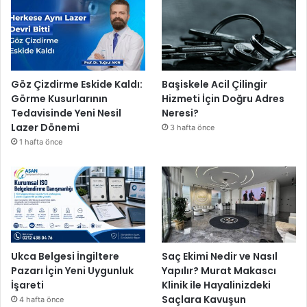
Göz Çizdirme Eskide Kaldı:
Başiskele Acil Çilingir
Görme Kusurlarının
Hizmeti İçin Doğru Adres
Tedavisinde Yeni Nesil
Neresi?
Lazer Dönemi
3 hafta önce
1 hafta önce
Ukca Belgesi İngiltere
Saç Ekimi Nedir ve Nasıl
Pazarı İçin Yeni Uygunluk
Yapılır? Murat Makascı
İşareti
Klinik ile Hayalinizdeki
Saçlara Kavuşun
4 hafta önce