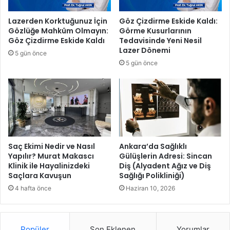
l
e
l
l
Lazerden Korktuğunuz İçin
Göz Çizdirme Eskide Kaldı:
e
e
Gözlüğe Mahkûm Olmayın:
Görme Kusurlarının
r
l
Göz Çizdirme Eskide Kaldı
Tedavisinde Yeni Nesil
i
e
Lazer Dönemi
5 gün önce
n
r
5 gün önce
i
i
P
y
a
e
y
n
l
i
a
d
ş
e
t
n
Saç Ekimi Nedir ve Nasıl
Ankara’da Sağlıklı
ı
d
Yapılır? Murat Makascı
Gülüşlerin Adresi: Sincan
ğ
Klinik ile Hayalinizdeki
Diş (Alyadent Ağız ve Diş
e
Saçlara Kavuşun
Sağlığı Polikliniği)
ı
v
Y
r
4 hafta önce
Haziran 10, 2026
e
e
n
d
i
e
Popüler
Son Eklenen
Yorumlar
K