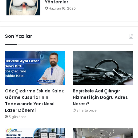
Yöntemleri
d
Haziran 16, 2025
e
’
Y
a
Son Yazılar
k
ı
n
d
a
D
i
s
n
Göz Çizdirme Eskide Kaldı:
Başiskele Acil Çilingir
e
Görme Kusurlarının
Hizmeti İçin Doğru Adres
y
Tedavisinde Yeni Nesil
Neresi?
+
Lazer Dönemi
3 hafta önce
’
5 gün önce
t
a
!