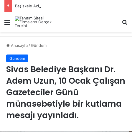
Başiskele Acil Çilingir Hizmeti İçin Doğru Adres Neresi?
Menü
A
Anasayfa
/
Gündem
Gündem
Sivas Belediye Başkanı Dr.
Adem Uzun, 10 Ocak Çalışan
Gazeteciler Günü
münasebetiyle bir kutlama
mesajı yayınladı.