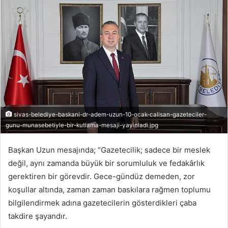
sivas-belediye-baskani-dr-adem-uzun-10-ocak-calisan-gazeteciler-
gunu-munasebetiyle-bir-kutlama-mesaji-yayinladi.jpg
Başkan Uzun mesajında; “Gazetecilik; sadece bir meslek
değil, aynı zamanda büyük bir sorumluluk ve fedakârlık
gerektiren bir görevdir. Gece-gündüz demeden, zor
koşullar altında, zaman zaman baskılara rağmen toplumu
bilgilendirmek adına gazetecilerin gösterdikleri çaba
takdire şayandır.