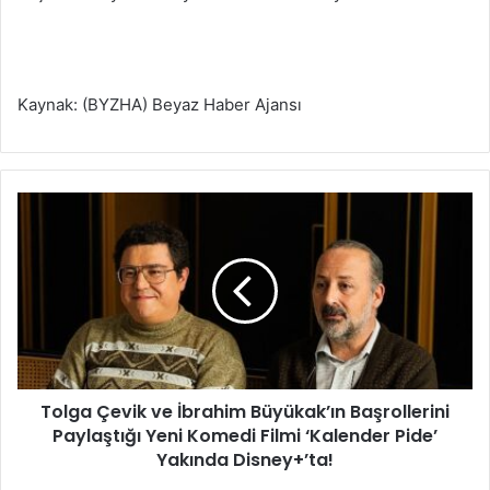
Kaynak: (BYZHA) Beyaz Haber Ajansı
T
o
l
g
a
Ç
e
v
i
Tolga Çevik ve İbrahim Büyükak’ın Başrollerini
k
Paylaştığı Yeni Komedi Filmi ‘Kalender Pide’
v
e
Yakında Disney+’ta!
İ