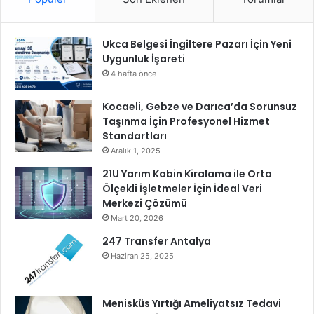
o
m
e
Ukca Belgesi İngiltere Pazarı İçin Yeni
d
Uygunluk İşareti
i
4 hafta önce
F
i
Kocaeli, Gebze ve Darıca’da Sorunsuz
l
Taşınma İçin Profesyonel Hizmet
m
Standartları
i
Aralık 1, 2025
‘
21U Yarım Kabin Kiralama ile Orta
K
Ölçekli İşletmeler İçin İdeal Veri
a
Merkezi Çözümü
l
Mart 20, 2026
e
n
247 Transfer Antalya
d
Haziran 25, 2025
e
r
P
Menisküs Yırtığı Ameliyatsız Tedavi
i