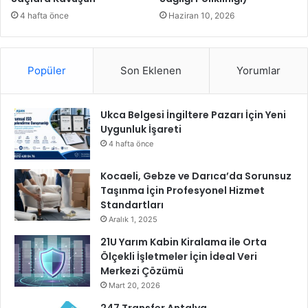
T
4 hafta önce
Haziran 10, 2026
e
m
s
Popüler
Son Eklenen
Yorumlar
i
l
E
Ukca Belgesi İngiltere Pazarı İçin Yeni
t
Uygunluk İşareti
t
i
4 hafta önce
Kocaeli, Gebze ve Darıca’da Sorunsuz
Taşınma İçin Profesyonel Hizmet
Standartları
Aralık 1, 2025
21U Yarım Kabin Kiralama ile Orta
Ölçekli İşletmeler İçin İdeal Veri
Merkezi Çözümü
Mart 20, 2026