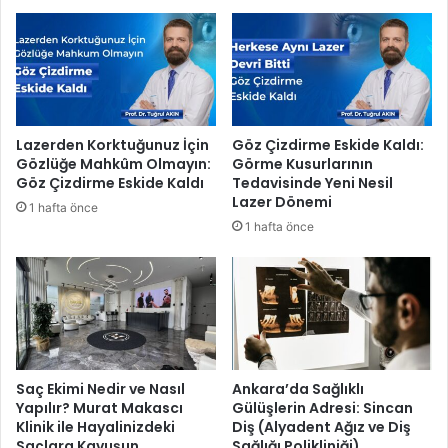
a
s
t
u
a
M
n
u
d
ğ
a
l
ş
a
Lazerden Korktuğunuz İçin
Göz Çizdirme Eskide Kaldı:
l
’
Gözlüğe Mahkûm Olmayın:
Görme Kusurlarının
a
y
Göz Çizdirme Eskide Kaldı
Tedavisinde Yeni Nesil
r
ı
Lazer Dönemi
1 hafta önce
a
v
1 hafta önce
K
e
u
T
l
ü
a
r
G
k
e
i
z
y
i
e
Saç Ekimi Nedir ve Nasıl
Ankara’da Sağlıklı
s
’
Yapılır? Murat Makascı
Gülüşlerin Adresi: Sincan
i
Klinik ile Hayalinizdeki
Diş (Alyadent Ağız ve Diş
y
Saçlara Kavuşun
Sağlığı Polikliniği)
i