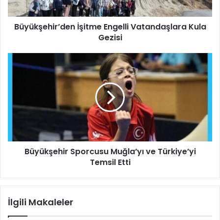
h
i
Büyükşehir’den İşitme Engelli Vatandaşlara Kula
r
Gezisi
’
d
e
B
n
ü
İ
y
ş
ü
i
k
t
ş
m
e
e
h
E
i
n
Büyükşehir Sporcusu Muğla’yı ve Türkiye’yi
r
g
Temsil Etti
S
e
p
l
o
l
r
İlgili Makaleler
i
c
V
u