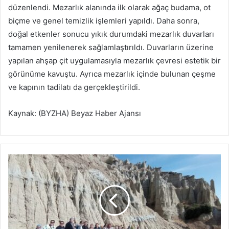
düzenlendi. Mezarlık alanında ilk olarak ağaç budama, ot
biçme ve genel temizlik işlemleri yapıldı. Daha sonra,
doğal etkenler sonucu yıkık durumdaki mezarlık duvarları
tamamen yenilenerek sağlamlaştırıldı. Duvarların üzerine
yapılan ahşap çit uygulamasıyla mezarlık çevresi estetik bir
görünüme kavuştu. Ayrıca mezarlık içinde bulunan çeşme
ve kapının tadilatı da gerçekleştirildi.
Kaynak: (BYZHA) Beyaz Haber Ajansı
B
ü
y
ü
k
ş
e