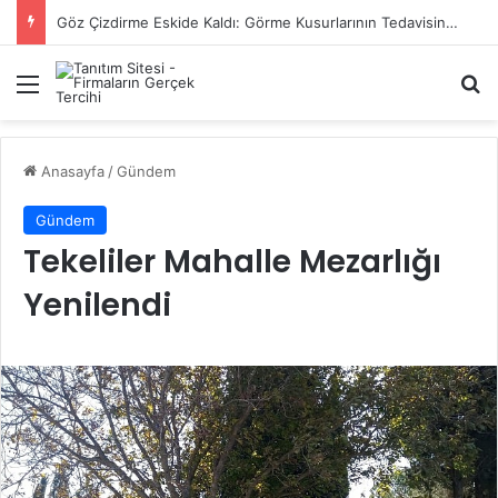
Başiskele Acil Çilingir Hizmeti İçin Doğru Adres Neresi?
Menü
A
Anasayfa
/
Gündem
Gündem
Tekeliler Mahalle Mezarlığı
Yenilendi