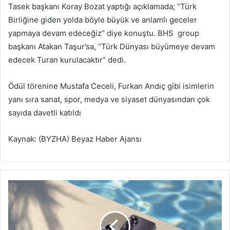
Tasek başkanı Koray Bozat yaptığı açıklamada; “Türk
Birliğine giden yolda böyle büyük ve anlamlı geceler
yapmaya devam edeceğiz” diye konuştu. BHS group
başkanı Atakan Taşur’sa, “Türk Dünyası büyümeye devam
edecek Turan kurulacaktır” dedi.
Ödül törenine Mustafa Ceceli, Furkan Andıç gibi isimlerin
yanı sıra sanat, spor, medya ve siyaset dünyasından çok
sayıda davetli katıldı
Kaynak: (BYZHA) Beyaz Haber Ajansı
O
P
P
O
'