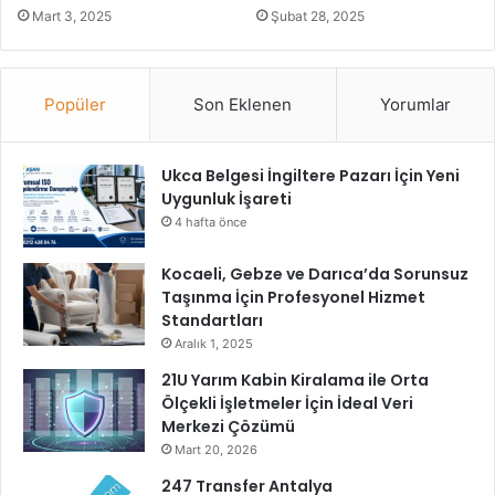
n
’
Mart 3, 2025
Şubat 28, 2025
ü
y
u
ı
z
Z
a
i
Popüler
Son Eklenen
Yorumlar
t
y
m
a
a
r
Ukca Belgesi İngiltere Pazarı İçin Yeni
i
e
Uygunluk İşareti
p
t
4 hafta önce
u
E
ç
t
Kocaeli, Gebze ve Darıca’da Sorunsuz
l
t
Taşınma İçin Profesyonel Hizmet
a
i
Standartları
r
Aralık 1, 2025
ı
21U Yarım Kabin Kiralama ile Orta
Ölçekli İşletmeler İçin İdeal Veri
Merkezi Çözümü
Mart 20, 2026
247 Transfer Antalya