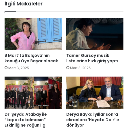
İlgili Makaleler
n
l
ı
a
c
r
ı
B
l
a
a
ş
r
k
ı
a
n
n
8 Mart’ta Balçova’nın
Tamer Gürsoy müzik
a
P
konuğu Oya Başar olacak
listelerine hızlı giriş yaptı
b
e
Mart 3, 2025
Mart 3, 2025
a
k
t
y
a
a
r
t
y
ı
a
r
ö
m
m
a
Dr. Şeyda Atabay ile
Derya Baykal yıllar sonra
r
c
“kapaktakalmasın”
ekranlara ‘Hayata Dair’le
ü
ı
Etkinliğine Yoğun İlgi
dönüyor