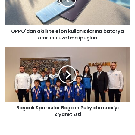
d
a
n
a
OPPO'dan akıllı telefon kullanıcılarına batarya
k
ömrünü uzatma ipuçları
ı
l
l
B
ı
a
t
ş
e
a
l
r
e
ı
f
l
o
ı
n
S
k
Başarılı Sporcular Başkan Pekyatırmacı’yı
p
u
Ziyaret Etti
o
l
r
l
c
a
u