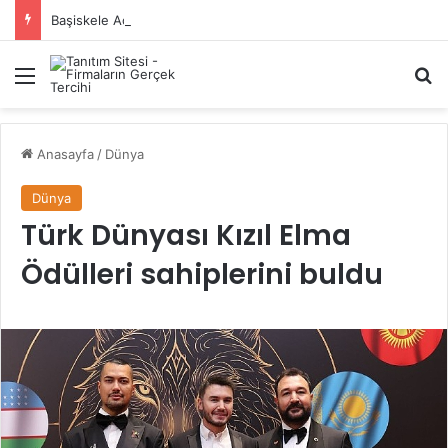
Başiskele Acil Çilingir Hizmeti İçin Doğru Adres Neresi?
Menü
A
Anasayfa
/
Dünya
Dünya
Türk Dünyası Kızıl Elma
Ödülleri sahiplerini buldu