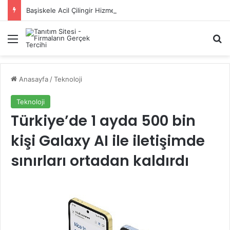
Başiskele Acil Çilingir Hizmeti İçin Doğru Adres Neresi?
Menü
A
Anasayfa
/
Teknoloji
Teknoloji
Türkiye’de 1 ayda 500 bin
kişi Galaxy AI ile iletişimde
sınırları ortadan kaldırdı