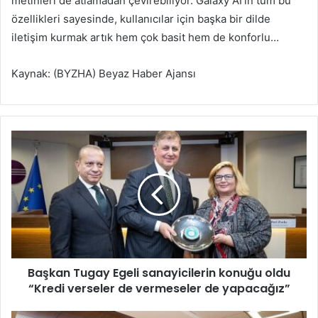
metinleri de atlamadan çevirebiliyor. Galaxy AI’ın tüm bu
özellikleri sayesinde, kullanıcılar için başka bir dilde
iletişim kurmak artık hem çok basit hem de konforlu…
Kaynak: (BYZHA) Beyaz Haber Ajansı
B
a
ş
k
a
n
T
u
g
Başkan Tugay Egeli sanayicilerin konuğu oldu
a
“Kredi verseler de vermeseler de yapacağız”
y
E
g