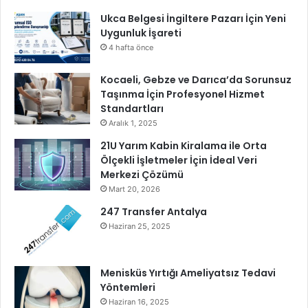
v
Ukca Belgesi İngiltere Pazarı İçin Yeni
e
Uygunluk İşareti
r
m
4 hafta önce
e
s
Kocaeli, Gebze ve Darıca’da Sorunsuz
e
Taşınma İçin Profesyonel Hizmet
l
Standartları
e
Aralık 1, 2025
r
21U Yarım Kabin Kiralama ile Orta
d
Ölçekli İşletmeler İçin İdeal Veri
e
Merkezi Çözümü
y
Mart 20, 2026
a
p
247 Transfer Antalya
a
Haziran 25, 2025
c
a
ğ
Menisküs Yırtığı Ameliyatsız Tedavi
ı
Yöntemleri
z
Haziran 16, 2025
”