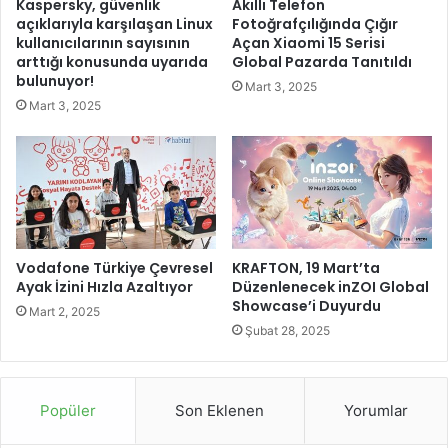
Kaspersky, güvenlik
Akıllı Telefon
u
a
açıklarıyla karşılaşan Linux
Fotoğrafçılığında Çığır
o
r
kullanıcılarının sayısının
Açan Xiaomi 15 Serisi
l
d
arttığı konusunda uyarıda
Global Pazarda Tanıtıldı
d
a
bulunuyor!
Mart 3, 2025
u
n
Mart 3, 2025
“
y
K
o
r
ğ
e
u
d
n
i
z
v
i
e
Vodafone Türkiye Çevresel
KRAFTON, 19 Mart’ta
y
Ayak İzini Hızla Azaltıyor
Düzenlenecek inZOI Global
r
a
Showcase’i Duyurdu
s
r
Mart 2, 2025
e
e
Şubat 28, 2025
l
t
e
r
Popüler
Son Eklenen
Yorumlar
d
e