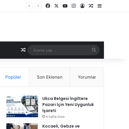
Facebook
X
YouTube
Instagram
Kayıt Ol
Rastgele Makale
Kenar Bölme
Rastgele Makale
Arama
yap
...
Popüler
Son Eklenen
Yorumlar
Ukca Belgesi İngiltere
Pazarı İçin Yeni Uygunluk
İşareti
4 hafta önce
Kocaeli, Gebze ve