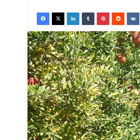
Facebook
X
LinkedIn
Tumblr
Pinterest
Reddit
VK