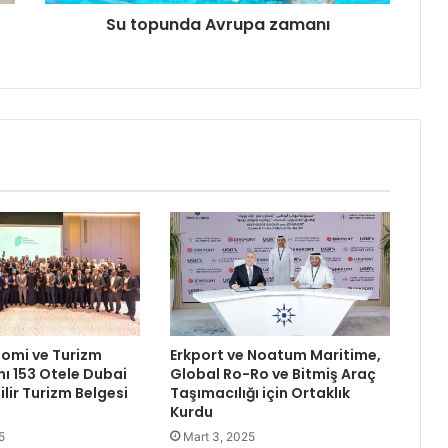
a
Su topunda Avrupa zamanı
A
v
r
u
p
a
z
a
m
a
n
ı
omi ve Turizm
Erkport ve Noatum Maritime,
 153 Otele Dubai
Global Ro-Ro ve Bitmiş Araç
lir Turizm Belgesi
Taşımacılığı için Ortaklık
Kurdu
5
Mart 3, 2025