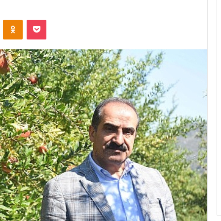
ontakte
Odnoklassniki
Pocket