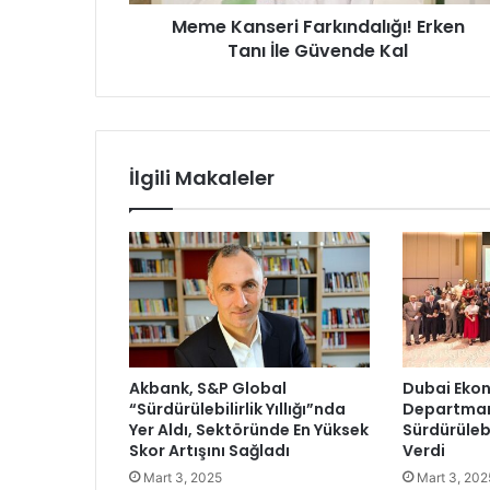
e
Meme Kanseri Farkındalığı! Erken
r
Tanı İle Güvende Kal
i
F
a
r
k
ı
İlgili Makaleler
n
d
a
l
ı
ğ
ı
!
E
Akbank, S&P Global
Dubai Ekon
r
“Sürdürülebilirlik Yıllığı”nda
Departmanı
k
Yer Aldı, Sektöründe En Yüksek
Sürdürülebi
e
Skor Artışını Sağladı
Verdi
n
Mart 3, 2025
Mart 3, 202
T