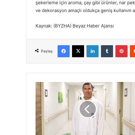
şekerleme için aroma, çay gibi ürünler, nar pekm
ve dekorasyon amaçlı oldukça geniş kullanım al
Kaynak: (BYZHA) Beyaz Haber Ajansı
Facebook
X
LinkedIn
Tumblr
Pinterest
Paylaş
M
e
m
e
K
a
n
s