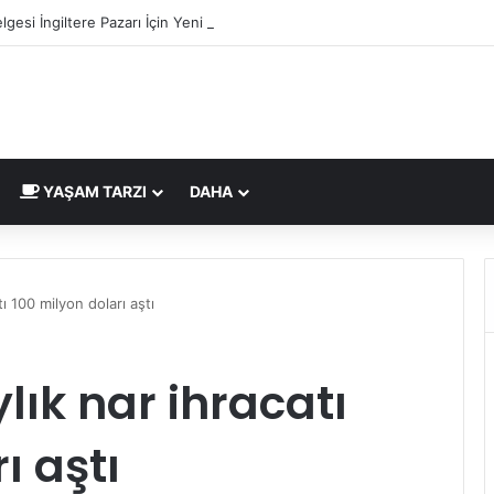
lgesi İngiltere Pazarı İçin Yeni Uygunluk İşareti
YAŞAM TARZI
DAHA
tı 100 milyon doları aştı
ylık nar ihracatı
ı aştı