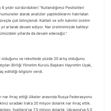
 6 yıldır sürdürdükleri “Kullandığımız Pestisitleri
numuneler alarak analizler yaptıkdıklarını hatırlatan
reçte çok bilinçlendi. Kaliteli ve sıfır kalıntılı üretim
 yıl artarak devam ediyor. Nar üretimimizde kaliteyi
önümüzdeki yıllarda da devam edeceğiz.”
iyi olduğunu ve rekoltede yüzde 20 artış olduğunu
ıları Birliği Yönetim Kurulu Başkanı Hayrettin Uçak,
ç edildiği bilgisini verdi.
 nar ihraç ettiği ülkeler arasında Rusya Federasyonu
ikinci sıradaki Irak’a 20 milyon dolarlık nar ihraç ettik.
erken, İngiltere’ye 7,5 milyon dolarlık, Ukrayna’ya 5,5