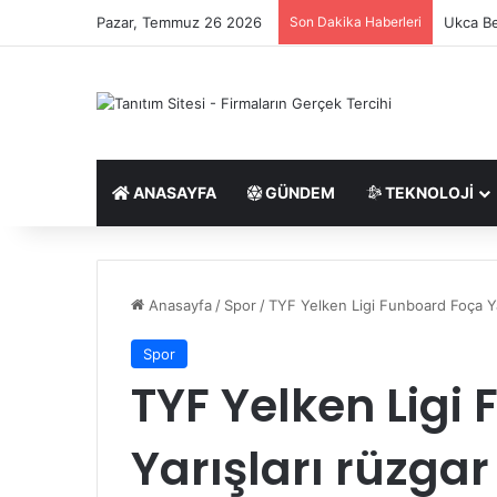
Pazar, Temmuz 26 2026
Son Dakika Haberleri
Ukca Be
ANASAYFA
GÜNDEM
TEKNOLOJI
Anasayfa
/
Spor
/
TYF Yelken Ligi Funboard Foça Yar
Spor
TYF Yelken Ligi
Yarışları rüzgar