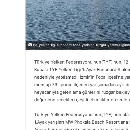
tyf-yelken-ligi-funboard-foca-yarislari-ruzgar-yetersizligin
Türkiye Yelken Federasyonu’nun(TYF)’nun, 12 –
Kupası TYF Yelken Ligi 1. Ayak Funboard Slalo
nedeniyle yapılamadı. İzmir’in Foça İlçesi’ne ya
mensup 79 sporcu ilçeden yarışamadan ayrıldı. 
heyecanıyla gelen ama günlerini rüzgar bekley
değerlendirecekleri çeşitli etkinlikler düzenlen
Türkiye Yelken Federasyonu’nun(TYF)’nun planl
1.Ayak yarışları MW Phokaia Beach Resort ana s
Ancak her mevsim eksilmeyen rüzgarıyla ünlü, “