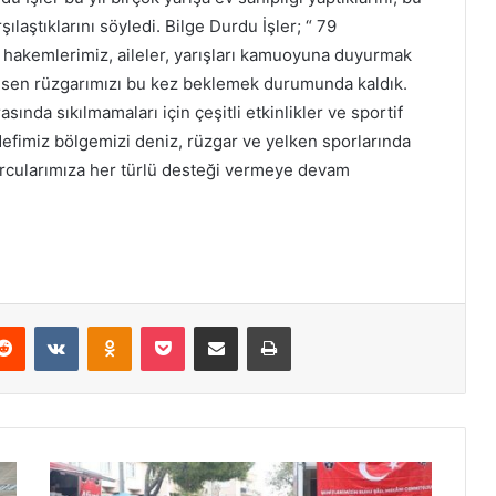
laştıklarını söyledi. Bilge Durdu İşler; “ 79
 hakemlerimiz, aileler, yarışları kamuoyuna duyurmak
esen rüzgarımızı bu kez beklemek durumunda kaldık.
asında sıkılmamaları için çeşitli etkinlikler ve sportif
efimiz bölgemizi deniz, rüzgar ve yelken sporlarında
orcularımıza her türlü desteği vermeye devam
Reddit
VKontakte
Odnoklassniki
Pocket
E-Posta ile paylaş
Yazdır
Ş