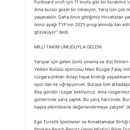
Funboard sınıfı için 11 knots gibi bir kuralımız 
Ama burası güzel bir lokasyon. Yarış için çok 
yaşanabilir. Daha önce gittiğimiz Hırvatistan yar
ikinci ayağı TYF’nin 2025 programında ilan edil
gözüküyor” dedi.
MİLLİ TAKIM UMUDUYLA GELDİK
Yarışlar için gelen (ünlü sinema ve dizi filmle
Yelken Kulübü sporcusu Mavi Rüzgar Falay mill
rüzgarsızlıktan dolayı hayal kırıklığı yaşadıklar
spor dalı ile uğraşıyorum. Buraya tüm arkadaşl
Beş gündür rüzgar bekliyoruz. Ama rüzgarımız biz
günlerinde yarış yaptık. Bu yarış haricinde. Bu
başka etkinliklerle değerlendirmeye çalıştık” d
Ege Turistik İşletmeler ve Konaklamalar Birliğ
Phokaia Beach Resort Genel Müdürü Bilge Durdu İ