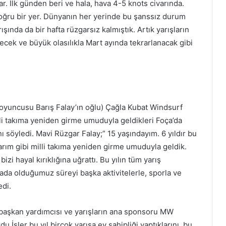
var. İlk günden beri ve hala, hava 4-5 knots civarında.
doğru bir yer. Dünyanın her yerinde bu şanssız durum
ışında da bir hafta rüzgarsız kalmıştık. Artık yarışların
ecek ve büyük olasılıkla Mart ayında tekrarlanacak gibi
ri oyuncusu Barış Falay’ın oğlu) Çağla Kubat Windsurf
i takıma yeniden girme umuduyla geldikleri Foça’da
ını söyledi. Mavi Rüzgar Falay;” 15 yaşındayım. 6 yıldır bu
arım gibi milli takıma yeniden girme umuduyla geldik.
i hayal kırıklığına uğrattı. Bu yılın tüm yarış
rada olduğumuz süreyi başka aktivitelerle, sporla ve
edi.
i başkan yardımcısı ve yarışların ana sponsoru MW
şler bu yıl birçok yarışa ev sahipliği yaptıklarını, bu