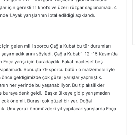
lar için gerekli 11 knot’s ve üzeri rüzgar sağlanamadı. 4
e 1.Ayak yarışlarının iptal edildiği açıklandı.
için gelen milli sporcu Çağla Kubat bu tür durumları
e şaşırmadıklarını söyledi. Çağla Kubat;” 12 -15 Kasım’da
lan Foça yarışı için buradaydık. Fakat maalesef beş
 yapılamadı. Sonuçta 79 sporcu bütün o malzemeleriyle
a önce geldiğimizde çok güzel yarışlar yapmıştık.
ın her yerinde bu yaşanabiliyor. Bu tip aksilikler
rde buraya denk geldi. Başka ülkeye gidip yarışmadan
çok önemli. Burası çok güzel bir yer. Doğal
dık. Umuyoruz önümüzdeki yıl yapılacak yarışlarda Foça