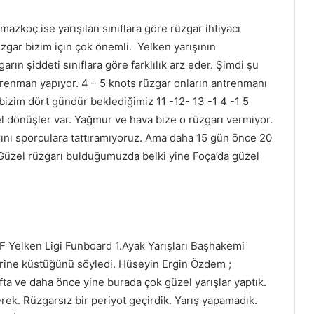
azkoç ise yarışılan sınıflara göre rüzgar ihtiyacı
üzgar bizim için çok önemli. Yelken yarışının
arın şiddeti sınıflara göre farklılık arz eder. Şimdi şu
trenman yapıyor. 4 – 5 knots rüzgar onların antrenmanı
 bizim dört gündür beklediğimiz 11 -12- 13 -1 4 -1 5
l dönüşler var. Yağmur ve hava bize o rüzgarı vermiyor.
rını sporculara tattıramıyoruz. Ama daha 15 gün önce 20
 Güzel rüzgarı bulduğumuzda belki yine Foça’da güzel
F Yelken Ligi Funboard 1.Ayak Yarışları Başhakemi
rine küstüğünü söyledi. Hüseyin Ergin Özdem ;
ta ve daha önce yine burada çok güzel yarışlar yaptık.
ek. Rüzgarsız bir periyot geçirdik. Yarış yapamadık.