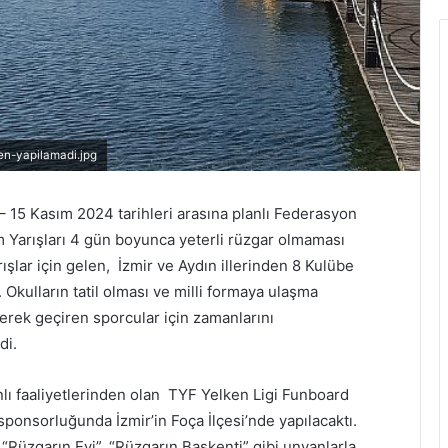
den-yapilamadi.jpg
 15 Kasım 2024 tarihleri arasına planlı Federasyon
m Yarışları 4 gün boyunca yeterli rüzgar olmaması
rışlar için gelen, İzmir ve Aydın illerinden 8 Kulübe
Okulların tatil olması ve milli formaya ulaşma
erek geçiren sporcular için zamanlarını
di.
ı faaliyetlerinden olan TYF Yelken Ligi Funboard
ponsorluğunda İzmir’in Foça İlçesi’nde yapılacaktı.
Rüzgarın Evi”, “Rüzgarın Başkenti” gibi unvanlarla