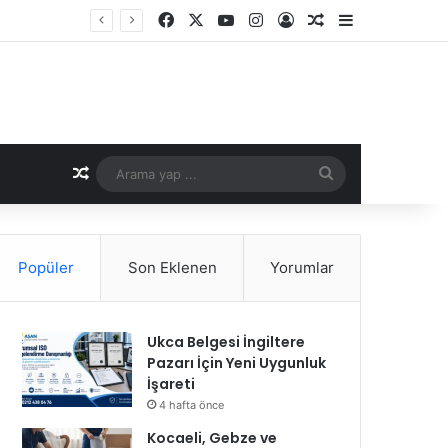
Facebook
X
YouTube
Instagram
Kayıt Ol
Rastgele Makale
Kenar Bölme
Rastgele Makale
Arama
yap
...
Popüler
Son Eklenen
Yorumlar
Ukca Belgesi İngiltere
Pazarı İçin Yeni Uygunluk
İşareti
4 hafta önce
Kocaeli, Gebze ve