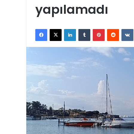
yapılamadı
Facebook
X
LinkedIn
Tumblr
Pinterest
Reddit
VK