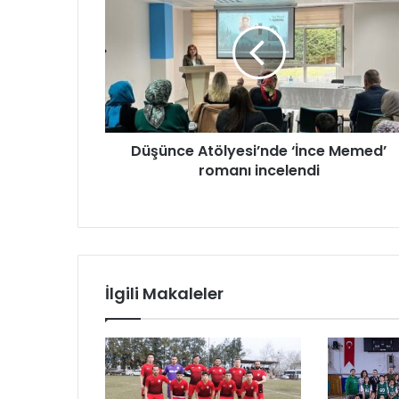
ü
ş
ü
n
c
e
A
t
Düşünce Atölyesi’nde ‘İnce Memed’
ö
romanı incelendi
l
y
e
s
i
’
n
İlgili Makaleler
d
e
‘
İ
n
c