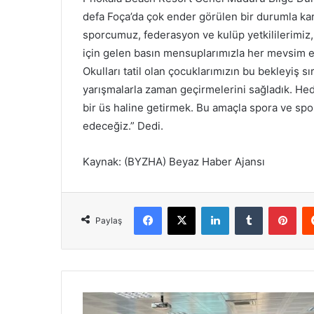
defa Foça’da çok ender görülen bir durumla karşı
sporcumuz, federasyon ve kulüp yetkililerimiz,
için gelen basın mensuplarımızla her mevsim 
Okulları tatil olan çocuklarımızın bu bekleyiş sır
yarışmalarla zaman geçirmelerini sağladık. Hed
bir üs haline getirmek. Bu amaçla spora ve sp
edeceğiz.” Dedi.
Kaynak: (BYZHA) Beyaz Haber Ajansı
Facebook
X
LinkedIn
Tumblr
Pinterest
Paylaş
D