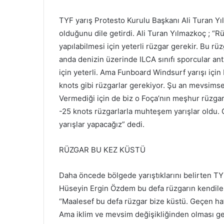
TYF yarış Protesto Kurulu Başkanı Ali Turan Yılm
olduğunu dile getirdi. Ali Turan Yılmazkoç ; “R
yapılabilmesi için yeterli rüzgar gerekir. Bu rüzg
anda denizin üzerinde ILCA sınıfı sporcular an
için yeterli. Ama Funboard Windsurf yarışı için
knots gibi rüzgarlar gerekiyor. Şu an mevsimse
Vermediği için de biz o Foça’nın meşhur rüzga
-25 knots rüzgarlarla muhteşem yarışlar oldu.
yarışlar yapacağız” dedi.
RÜZGAR BU KEZ KÜSTÜ
Daha öncede bölgede yarıştıklarını belirten TY
Hüseyin Ergin Özdem bu defa rüzgarın kendile
“Maalesef bu defa rüzgar bize küstü. Geçen haf
Ama iklim ve mevsim değişikliğinden olması ger