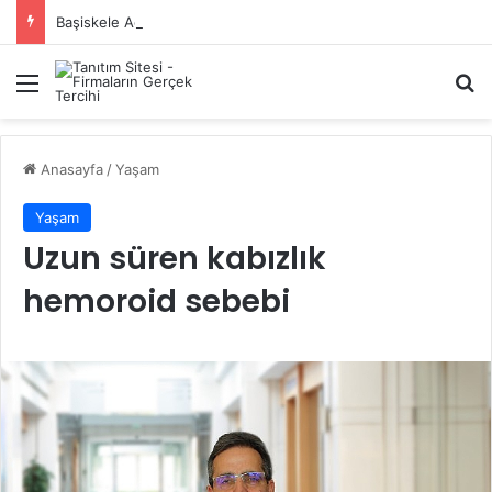
Başiskele Acil Çilingir Hizmeti İçin Doğru Adres Neresi?
Menü
A
Anasayfa
/
Yaşam
Yaşam
Uzun süren kabızlık
hemoroid sebebi