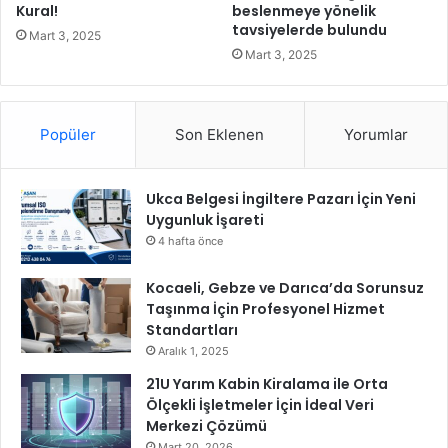
e
D
Kural!
beslenmeye yönelik
t
tavsiyelerde bulundu
o
Mart 3, 2025
e
s
Mart 3, 2025
d
t
e
l
s
a
ı
Popüler
Son Eklenen
Yorumlar
r
ç
ı
r
v
a
Ukca Belgesi İngiltere Pazarı İçin Yeni
e
d
Uygunluk İşareti
D
ı
o
4 hafta önce
s
t
Kocaeli, Gebze ve Darıca’da Sorunsuz
l
Taşınma İçin Profesyonel Hizmet
u
Standartları
ğ
Aralık 1, 2025
u
21U Yarım Kabin Kiralama ile Orta
"
Ölçekli İşletmeler İçin İdeal Veri
a
Merkezi Çözümü
n
Mart 20, 2026