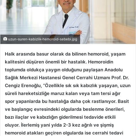
uzun-suren-kabizlik-hemoroid-sebebi.jpg
Halk arasında basur olarak da bilinen hemoroid, yaşam
kalitesini düşüren önemli bir hastalık. Hemoroidin
toplumda oldukça yaygın olduğunu paylaşan Anadolu
Sağlık Merkezi Hastanesi Genel Cerrahi Uzmanı Prof. Dr.
Cengiz Erenoğlu, “Özellikle sık sık kabızlık yaşayan, uzun
süreli hareketsizliğe maruz kalan veya tam tersi ağır
spor yapanlarda bu hastalığa daha çok rastlanıyor. Basit
ve başlangıç evresindeki olgularda beslenme önerileri,
bazı ilaçlar ve kabızlığın giderilmesi tedavide etkili
oluyor. İlerlemiş yani yılda 2-3 kez ağrılı ve şişmiş
hemoroid atakları geçiren olgularda ise cerrahi tedavi