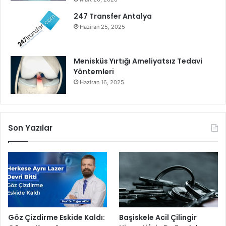
l
a
247 Transfer Antalya
t
Haziran 25, 2025
ı
l
d
Menisküs Yırtığı Ameliyatsız Tedavi
ı
Yöntemleri
Haziran 16, 2025
Son Yazılar
Göz Çizdirme Eskide Kaldı:
Başiskele Acil Çilingir