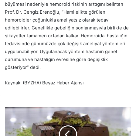
büyümesi nedeniyle hemoroid riskinin arttığını belirten
Prof. Dr. Cengiz Erenoğlu, “Hamilelikte görülen
hemoroidler çoğunlukla ameliyatsız olarak tedavi
edilebilirler. Genellikle gebeliğin sonlanmasıyla birlikte de
şikayetler tamamen ortadan kalkar. Hemoroidal hastalığın
tedavisinde günümüzde çok değişik ameliyat yöntemleri
uygulanabiliyor. Uygulanacak yöntem hastanın genel
durumuna ve hastalığın evresine göre değişiklik
gösteriyor” dedi.
Kaynak: (BYZHA) Beyaz Haber Ajansı
D
u
b
a
i