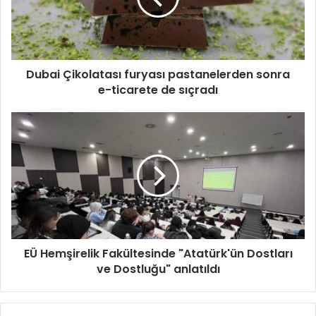
Ç
i
k
o
Dubai Çikolatası furyası pastanelerden sonra
l
e-ticarete de sıçradı
a
t
a
E
s
Ü
ı
H
f
e
u
m
r
ş
y
i
a
r
s
e
ı
EÜ Hemşirelik Fakültesinde "Atatürk'ün Dostları
l
p
ve Dostluğu" anlatıldı
i
a
k
s
F
t
a