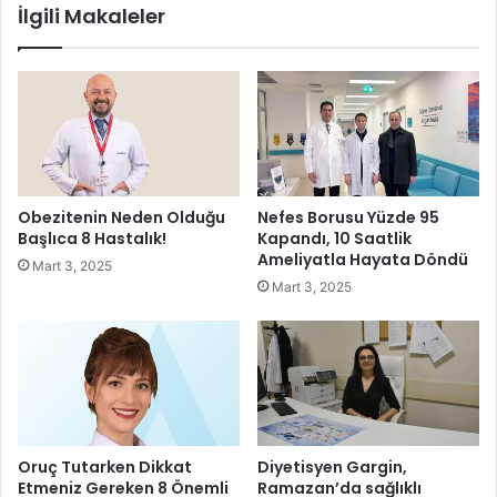
İlgili Makaleler
a
k
n
ü
e
l
l
t
e
e
r
s
d
i
e
n
n
d
Obezitenin Neden Olduğu
Nefes Borusu Yüzde 95
s
e
Başlıca 8 Hastalık!
Kapandı, 10 Saatlik
o
"
Ameliyatla Hayata Döndü
Mart 3, 2025
n
A
Mart 3, 2025
r
t
a
a
e
t
-
ü
t
r
i
k
c
'
a
ü
Oruç Tutarken Dikkat
Diyetisyen Gargin,
r
n
Etmeniz Gereken 8 Önemli
Ramazan’da sağlıklı