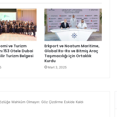
r
a
s
ı
n
d
a
d
omi ve Turizm
Erkport ve Noatum Maritime,
e
 153 Otele Dubai
Global Ro-Ro ve Bitmiş Araç
n
lir Turizm Belgesi
Taşımacılığı için Ortaklık
e
Kurdu
y
5
Mart 3, 2025
i
m
k
ö
p
r
ü
s
ü