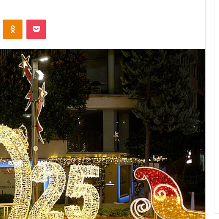
ontakte
Odnoklassniki
Pocket