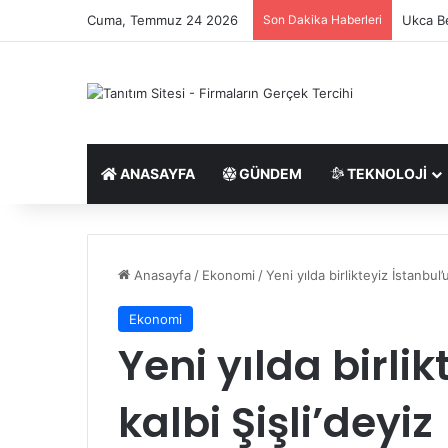
Cuma, Temmuz 24 2026
Son Dakika Haberleri
Ukca Be
ANASAYFA
GÜNDEM
TEKNOLOJI
Anasayfa
/
Ekonomi
/
Yeni yılda birlikteyiz İstanbul’u
Ekonomi
Yeni yılda birli
kalbi Şişli’deyiz