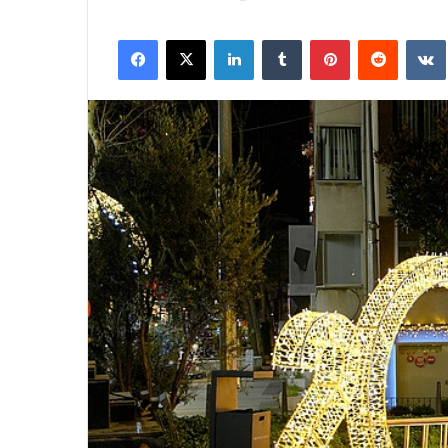
Facebook
X
LinkedIn
Tumblr
Pinterest
Reddit
VK