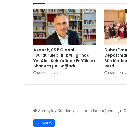
l
e
ç
o
c
u
k
l
Akbank, S&P Global
Dubai Ekon
a
“Sürdürülebilirlik Yıllığı”nda
Departmanı
r
Yer Aldı, Sektöründe En Yüksek
Sürdürülebi
a
Skor Artışını Sağladı
Verdi
d
Mart 3, 2025
Mart 3, 202
e
s
t
e
k
,
a
n
n