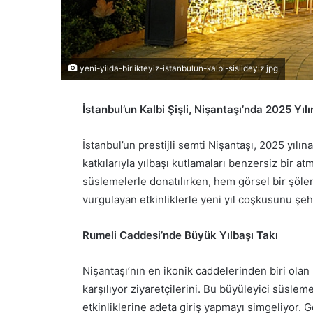
yeni-yilda-birlikteyiz-istanbulun-kalbi-sislideyiz.jpg
İstanbul’un Kalbi Şişli, Nişantaşı’nda 2025 Yılı
İstanbul’un prestijli semti Nişantaşı, 2025 yılı
katkılarıyla yılbaşı kutlamaları benzersiz bir atm
süslemelerle donatılırken, hem görsel bir şöle
vurgulayan etkinliklerle yeni yıl coşkusunu şeh
Rumeli Caddesi’nde Büyük Yılbaşı Takı
Nişantaşı’nın en ikonik caddelerinden biri olan 
karşılıyor ziyaretçilerini. Bu büyüleyici süslem
etkinliklerine adeta giriş yapmayı simgeliyor.