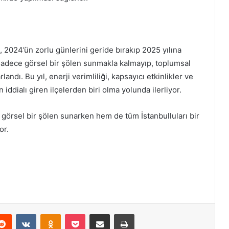
, 2024’ün zorlu günlerini geride bırakıp 2025 yılına
i, sadece görsel bir şölen sunmakla kalmayıp, toplumsal
andı. Bu yıl, enerji verimliliği, kapsayıcı etkinlikler ve
 iddialı giren ilçelerden biri olma yolunda ilerliyor.
m görsel bir şölen sunarken hem de tüm İstanbulluları bir
or.
Reddit
VKontakte
Odnoklassniki
Pocket
E-Posta ile paylaş
Yazdır