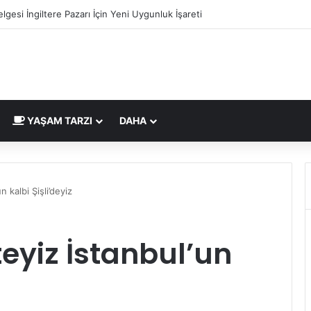
lgesi İngiltere Pazarı İçin Yeni Uygunluk İşareti
YAŞAM TARZI
DAHA
n kalbi Şişli’deyiz
kteyiz İstanbul’un