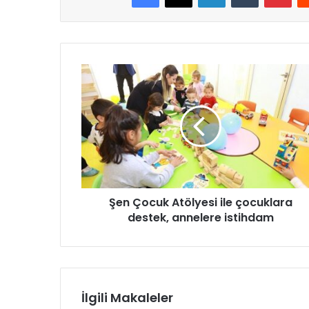
Ş
e
n
Ç
o
c
u
k
A
Şen Çocuk Atölyesi ile çocuklara
t
destek, annelere istihdam
ö
l
y
e
s
i
İlgili Makaleler
i