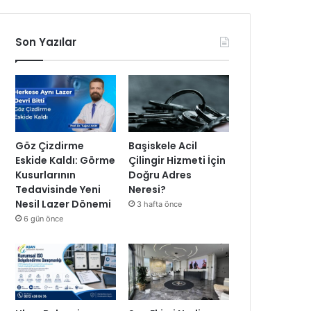
Son Yazılar
Göz Çizdirme
Başiskele Acil
Eskide Kaldı: Görme
Çilingir Hizmeti İçin
Kusurlarının
Doğru Adres
Tedavisinde Yeni
Neresi?
Nesil Lazer Dönemi
3 hafta önce
6 gün önce