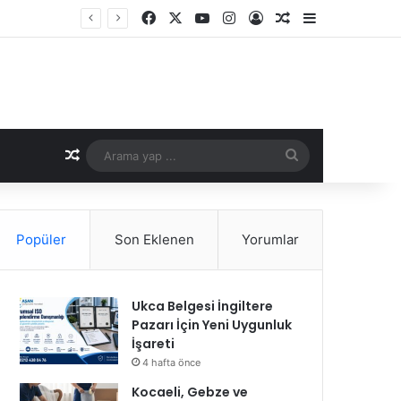
Facebook
X
YouTube
Instagram
Kayıt Ol
Rastgele Makale
Kenar Bölme
Rastgele Makale
Arama
yap
...
Popüler
Son Eklenen
Yorumlar
Ukca Belgesi İngiltere
Pazarı İçin Yeni Uygunluk
İşareti
4 hafta önce
Kocaeli, Gebze ve