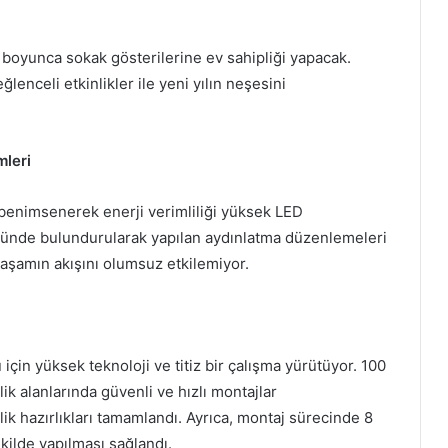
ece boyunca sokak gösterilerine ev sahipliği yapacak.
lenceli etkinlikler ile yeni yılın neşesini
mleri
m benimsenerek enerji verimliliği yüksek LED
 önünde bulundurularak yapılan aydınlatma düzenlemeleri
aşamın akışını olumsuz etkilemiyor.
u için yüksek teknoloji ve titiz bir çalışma yürütüyor. 100
nlik alanlarında güvenli ve hızlı montajlar
lik hazırlıkları tamamlandı. Ayrıca, montaj sürecinde 8
şekilde yapılması sağlandı.