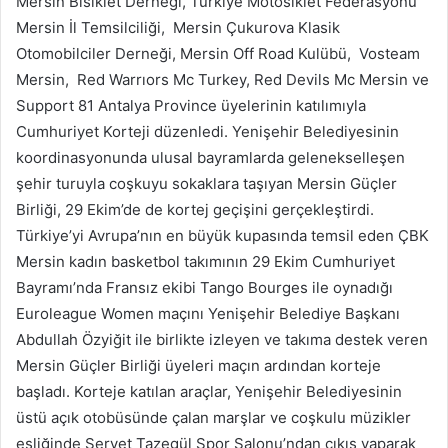
Mersin Bisiklet Derneği, Türkiye Motosiklet Federasyonu
Mersin İl Temsilciliği, Mersin Çukurova Klasik
Otomobilciler Derneği, Mersin Off Road Kulübü, Vosteam
Mersin, Red Warrıors Mc Turkey, Red Devils Mc Mersin ve
Support 81 Antalya Province üyelerinin katılımıyla
Cumhuriyet Korteji düzenledi. Yenişehir Belediyesinin
koordinasyonunda ulusal bayramlarda gelenekselleşen
şehir turuyla coşkuyu sokaklara taşıyan Mersin Güçler
Birliği, 29 Ekim’de de kortej geçişini gerçekleştirdi.
Türkiye’yi Avrupa’nın en büyük kupasında temsil eden ÇBK
Mersin kadın basketbol takımının 29 Ekim Cumhuriyet
Bayramı’nda Fransız ekibi Tango Bourges ile oynadığı
Euroleague Women maçını Yenişehir Belediye Başkanı
Abdullah Özyiğit ile birlikte izleyen ve takıma destek veren
Mersin Güçler Birliği üyeleri maçın ardından korteje
başladı. Korteje katılan araçlar, Yenişehir Belediyesinin
üstü açık otobüsünde çalan marşlar ve coşkulu müzikler
eşliğinde Servet Tazegül Spor Salonu’ndan çıkış yaparak