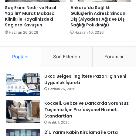
T
e
Saç Ekimi Nedir ve Nasıl
Ankara’da Sağlıklı
e
r
Yapılır? Murat Makascı
Gülüşlerin Adresi: Sincan
m
Klinik ile Hayalinizdeki
Diş (Alyadent Ağız ve Diş
”
Saçlara Kavuşun
Sağlığı Polikliniği)
a
d
s
i
Haziran 26, 2026
Haziran 10, 2026
ı
z
i
i
l
s
Popüler
Son Eklenen
Yorumlar
e
i
K
n
u
i
Ukca Belgesi İngiltere Pazarı İçin Yeni
t
n
Uygunluk İşareti
l
ç
a
e
Haziran 26, 2026
d
k
ı
i
Kocaeli, Gebze ve Darıca’da Sorunsuz
m
Taşınma İçin Profesyonel Hizmet
l
Standartları
e
Aralık 1, 2025
r
21U Yarım Kabin Kiralama ile Orta
i