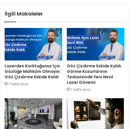
'
e
i
n
İlgili Makaleler
n
i
1
b
0
i
1
r
.
k
Y
a
ı
d
l
ı
ı
n
Lazerden Korktuğunuz İçin
Göz Çizdirme Eskide Kaldı:
n
h
Gözlüğe Mahkûm Olmayın:
Görme Kusurlarının
ı
i
Göz Çizdirme Eskide Kaldı
Tedavisinde Yeni Nesil
‘
k
Lazer Dönemi
1 hafta önce
O
â
1 hafta önce
B
y
i
e
z
s
i
i
z
!
!
“
’
F