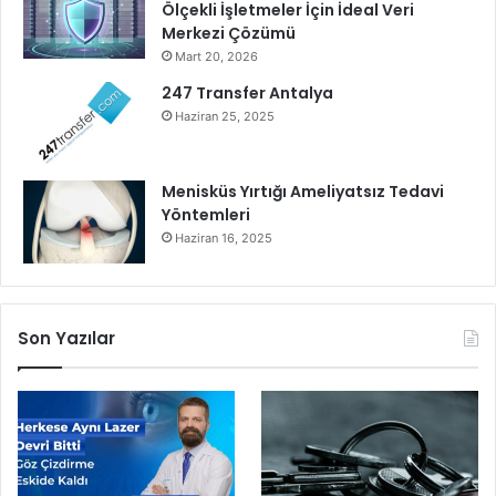
Ölçekli İşletmeler İçin İdeal Veri
n
Merkezi Çözümü
e
Mart 20, 2026
b
a
247 Transfer Antalya
ş
Haziran 25, 2025
l
a
n
Menisküs Yırtığı Ameliyatsız Tedavi
d
Yöntemleri
ı
Haziran 16, 2025
…
Son Yazılar