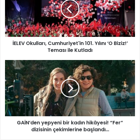
E
V
O
k
u
l
İELEV Okulları, Cumhuriyet'in 101. Yılını ‘O Biziz!’
l
Teması ile Kutladı
a
r
ı
G
,
A
C
İ
u
N
m
’
h
d
u
e
r
n
i
y
y
GAİN’den yepyeni bir kadın hikâyesi! “Fer”
e
e
dizisinin çekimlerine başlandı…
p
t
y