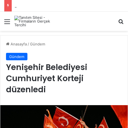
Başiskele Acil Çilingir Hizmeti İçin Doğru Adres Neresi?
Menü
A
Anasayfa
/
Gündem
Gündem
Yenişehir Belediyesi
Cumhuriyet Korteji
düzenledi