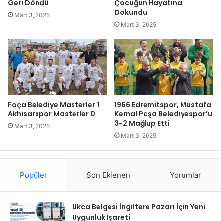
Geri Döndü
Çocuğun Hayatına
n
Dokundu
Mart 3, 2025
d
Mart 3, 2025
a
Y
o
ğ
u
n
K
a
Foça Belediye Masterler 1
1966 Edremitspor, Mustafa
Akhisarspor Masterler 0
Kemal Paşa Belediyespor’u
t
3-2 Mağlup Etti
ı
Mart 3, 2025
l
Mart 3, 2025
ı
m
Popüler
Son Eklenen
Yorumlar
Ukca Belgesi İngiltere Pazarı İçin Yeni
Uygunluk İşareti