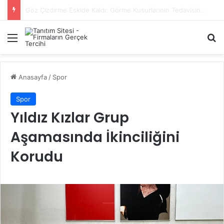
Başiskele Acil Çilingir Hizmeti İçin Doğru Adres Neresi?
Menü
A
Anasayfa
/
Spor
Spor
Yıldız Kızlar Grup
Aşamasında İkinciliğini
Korudu