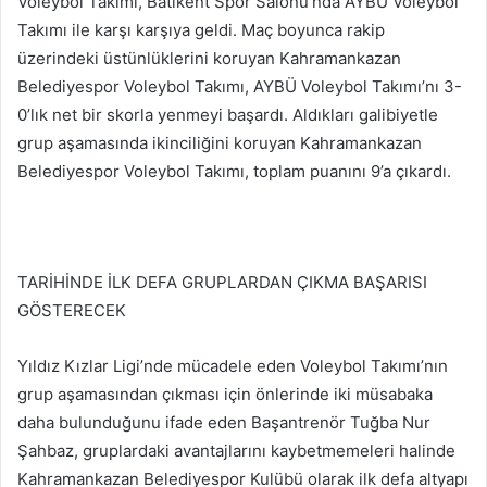
Voleybol Takımı, Batıkent Spor Salonu’nda AYBÜ Voleybol
Takımı ile karşı karşıya geldi. Maç boyunca rakip
üzerindeki üstünlüklerini koruyan Kahramankazan
Belediyespor Voleybol Takımı, AYBÜ Voleybol Takımı’nı 3-
0’lık net bir skorla yenmeyi başardı. Aldıkları galibiyetle
grup aşamasında ikinciliğini koruyan Kahramankazan
Belediyespor Voleybol Takımı, toplam puanını 9’a çıkardı.
TARİHİNDE İLK DEFA GRUPLARDAN ÇIKMA BAŞARISI
GÖSTERECEK
Yıldız Kızlar Ligi’nde mücadele eden Voleybol Takımı’nın
grup aşamasından çıkması için önlerinde iki müsabaka
daha bulunduğunu ifade eden Başantrenör Tuğba Nur
Şahbaz, gruplardaki avantajlarını kaybetmemeleri halinde
Kahramankazan Belediyespor Kulübü olarak ilk defa altyapı