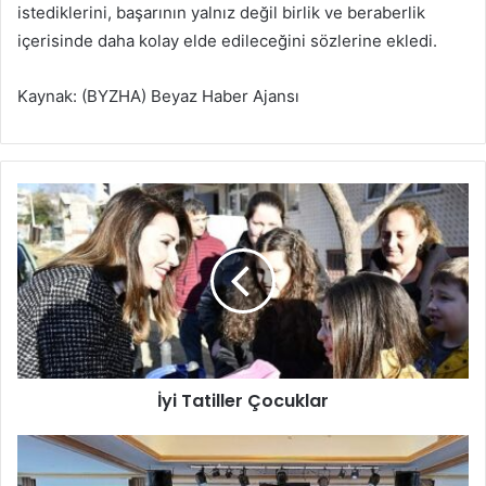
istediklerini, başarının yalnız değil birlik ve beraberlik
içerisinde daha kolay elde edileceğini sözlerine ekledi.
Kaynak: (BYZHA) Beyaz Haber Ajansı
İ
y
i
T
a
t
i
l
l
İyi Tatiller Çocuklar
e
r
Ç
İ
o
S