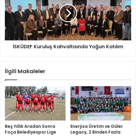
c
K
u
Ü
k
D
l
E
a
F
r
K
u
İSKÜDEF Kuruluş Kahvaltısında Yoğun Katılım
r
u
l
u
İlgili Makaleler
ş
K
a
h
v
a
l
t
ı
Beş Yıllık Aradan Sonra
Enerjisa Üretim ve Güler
s
Foça Belediyespor Lige
Legacy, 2 Binden Fazla
ı