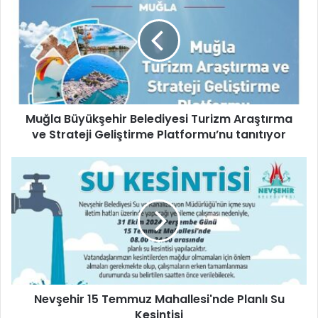
ğ
l
a
B
ü
y
ü
Muğla Büyükşehir Belediyesi Turizm Araştırma
k
ve Strateji Geliştirme Platformu’nu tanıtıyor
ş
e
h
N
i
e
r
v
B
ş
e
e
l
h
e
i
d
r
i
1
y
Nevşehir 15 Temmuz Mahallesi'nde Planlı Su
5
e
Kesintisi
T