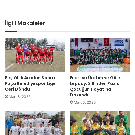
s
e
i
m
T
m
İlgili Makaleler
u
u
r
z
i
M
z
a
m
h
A
a
r
l
a
l
ş
e
Beş Yıllık Aradan Sonra
Enerjisa Üretim ve Güler
t
s
Foça Belediyespor Lige
Legacy, 2 Binden Fazla
ı
i
Geri Döndü
Çocuğun Hayatına
r
'
Dokundu
Mart 3, 2025
m
n
Mart 3, 2025
a
d
v
e
e
P
S
l
t
a