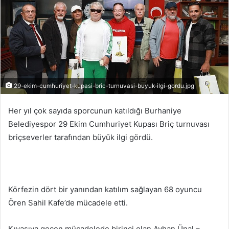
29-ekim-cumhuriyet-kupasi-bric-turnuvasi-buyuk-ilgi-gordu.jpg
Her yıl çok sayıda sporcunun katıldığı Burhaniye
Belediyespor 29 Ekim Cumhuriyet Kupası Briç turnuvası
briçseverler tarafından büyük ilgi gördü.
Körfezin dört bir yanından katılım sağlayan 68 oyuncu
Ören Sahil Kafe’de mücadele etti.
Kıyasıya geçen mücadelede birinci olan Ayhan Ünal –