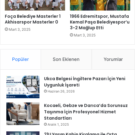
r
n
a
l
t
ı
Foça Belediye Masterler 1
1966 Edremitspor, Mustafa
e
S
Akhisarspor Masterler 0
Kemal Paşa Belediyespor’u
j
3-2 Mağlup Etti
u
Mart 3, 2025
i
K
Mart 3, 2025
G
e
e
s
l
i
i
Popüler
Son Eklenen
Yorumlar
n
ş
t
t
i
i
Ukca Belgesi İngiltere Pazarı İçin Yeni
s
r
Uygunluk İşareti
i
m
Haziran 26, 2026
e
P
Kocaeli, Gebze ve Darıca’da Sorunsuz
l
Taşınma İçin Profesyonel Hizmet
a
Standartları
t
Aralık 1, 2025
f
21U Yarım Kabin Kiralama ile Orta
o