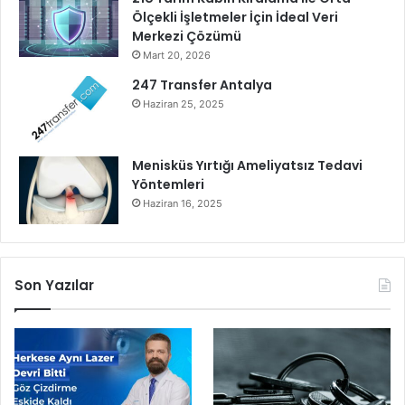
Ölçekli İşletmeler İçin İdeal Veri
r
Merkezi Çözümü
m
u
Mart 20, 2026
’
247 Transfer Antalya
n
Haziran 25, 2025
u
t
a
Menisküs Yırtığı Ameliyatsız Tedavi
n
Yöntemleri
ı
Haziran 16, 2025
t
ı
y
o
Son Yazılar
r