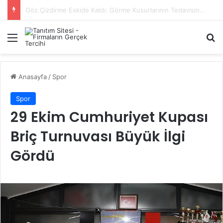
Başiskele Acil Çilingir Hizmeti İçin Doğru Adres Neresi?
Menü
A
Anasayfa
/
Spor
Spor
29 Ekim Cumhuriyet Kupası
Briç Turnuvası Büyük İlgi
Gördü