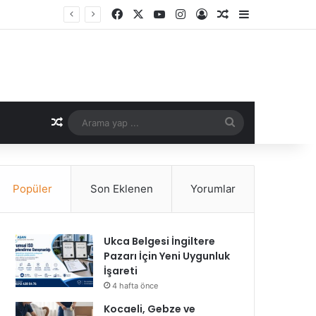
Facebook
X
YouTube
Instagram
Kayıt Ol
Rastgele Makale
Kenar Bölme
Rastgele Makale
Arama
yap
...
Popüler
Son Eklenen
Yorumlar
Ukca Belgesi İngiltere
Pazarı İçin Yeni Uygunluk
İşareti
4 hafta önce
Kocaeli, Gebze ve