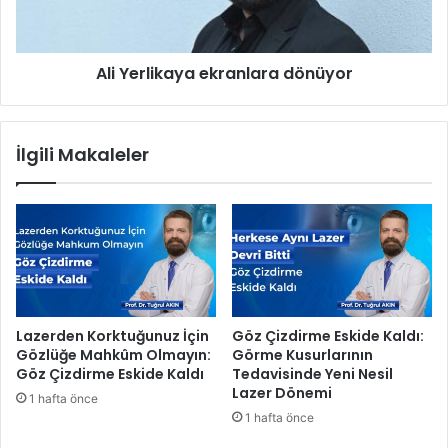
r
l
i
i
n
k
e
Ali Yerlikaya ekranlara dönüyor
a
b
y
a
a
ğ
e
İlgili Makaleler
l
k
ı
r
l
a
ı
n
ğ
l
ı
a
m
r
ı
a
z
d
Lazerden Korktuğunuz İçin
Göz Çizdirme Eskide Kaldı:
s
ö
Gözlüğe Mahkûm Olmayın:
Görme Kusurlarının
o
n
Göz Çizdirme Eskide Kaldı
Tedavisinde Yeni Nesil
n
ü
Lazer Dönemi
1 hafta önce
s
y
1 hafta önce
u
o