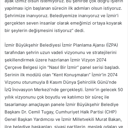
ayak izimiz olsun istemiyoruz. Bu şehirde çok doğru işlerin
yapılması için başlanan sürecin ilk adımları olsun istiyoruz.
Şehrimize inanıyoruz. Belediyemize inanıyoruz ve İzmir’i
gerçekten seven insanlar olarak emeğimizi ortaya koyarak
bir şeylerin değişmesini istiyoruz” dedi.
İzmir Büyükşehir Belediyesi İzmir Planlama Ajansı (İZPA)
tarafından şehrin uzun vadeli vizyonunu ve stratejilerini
şekillendirmek üzere hazırlanan İzmir Vizyon 2074
Çerçeve Belgesi için “Nasıl Bir İzmir” panel serisi başladı.
Serinin ilk modülü olan “Kent Konuşmaları” İzmir’in 2074
Vizyonu oturumuyla 8 Kasım Dünya Şehircilik Günü’nde
İzQ İnovasyon Merkezi’nde gerçekleşti. İzmir’in gelecek 50
yıllık vizyonunu çok boyutlu ve katılımcı bir süreç ile
tasarlamayı amaçlayan panele İzmir Büyükşehir Belediye
Başkanı Dr. Cemil Tugay, Cumhuriyet Halk Partisi (CHP)
Genel Başkan Yardımcısı ve İzmir Milletvekili Murat Bakan,
ilçe belediye başkanları, siyasi partilerin, meslek odaları ve