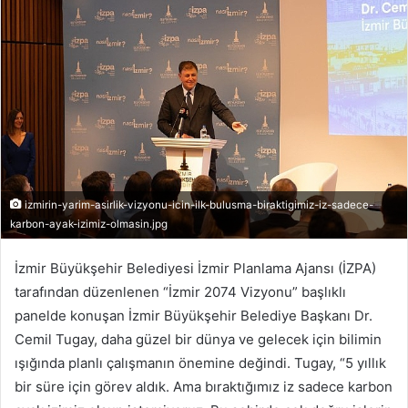
izmirin-yarim-asirlik-vizyonu-icin-ilk-bulusma-biraktigimiz-iz-sadece-
karbon-ayak-izimiz-olmasin.jpg
İzmir Büyükşehir Belediyesi İzmir Planlama Ajansı (İZPA)
tarafından düzenlenen “İzmir 2074 Vizyonu” başlıklı
panelde konuşan İzmir Büyükşehir Belediye Başkanı Dr.
Cemil Tugay, daha güzel bir dünya ve gelecek için bilimin
ışığında planlı çalışmanın önemine değindi. Tugay, “5 yıllık
bir süre için görev aldık. Ama bıraktığımız iz sadece karbon