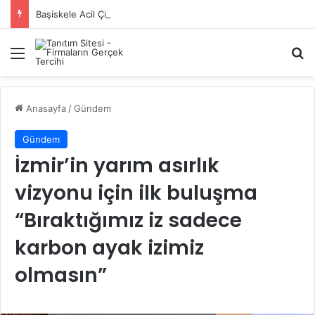
Başiskele Acil Çilingir Hizmeti İçin Doğru Adres Neresi?
Menü
A
Anasayfa
/
Gündem
Gündem
İzmir’in yarım asırlık
vizyonu için ilk buluşma
“Bıraktığımız iz sadece
karbon ayak izimiz
olmasın”