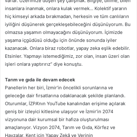
varlar. Üzerimize düşen şey çalışmak. Bilgiye, bilime, bilen
insanlara inanmak, onlara kulak vermek… Kolektif yararın
hiç kimseyi arkada bırakmadan, herkesin ve tüm canlıların
iyiliğini düşünerek gerçekleşebileceğini düşünüyorum. Bu
olmazsa yaşamın olmayacağını düşünüyorum. İçimizde
yaşama içgüdüsü olduğu için önünde sonunda iyiler
kazanacak. Onlara biraz robotlar, yapay zeka eşlik edebilir.
Etsinler. Yapmayı istemediğimiz, zor olan, insan üzeri olan
işleri onlara yaptırırız” diye konuştu.
Tarım ve gıda ile devam edecek
Panellerin her biri, İzmir’in öncelikli sorunlarına ve
geleceğe dair fırsatlarına odaklanacak şekilde planlandı.
Oturumlar, İZPA’nın YouTube kanalından erişime açılarak
geniş bir izleyici kitlesine ulaşıyor ve İzmir’in 2074
vizyonuna dair kurumsal bir hafıza oluşturulması
amaçlanıyor. Vizyon 2074, Tarım ve Gıda, Körfez ve
Havzalar, Kent için Yapay Zekâ ve Verinin