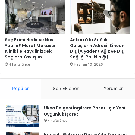
z
r
a
d
e
k
v
a
Saç Ekimi Nedir ve Nasıl
Ankara’da Sağlıklı
r
Yapılır? Murat Makascı
Gülüşlerin Adresi: Sincan
Klinik ile Hayalinizdeki
Diş (Alyadent Ağız ve Diş
o
Saçlara Kavuşun
Sağlığı Polikliniği)
l
a
4 hafta önce
Haziran 10, 2026
c
a
k
Popüler
Son Eklenen
Yorumlar
t
ı
r
Ukca Belgesi İngiltere Pazarı İçin Yeni
Uygunluk İşareti
4 hafta önce
Kocaeli, Gebze ve Darıca’da Sorunsuz