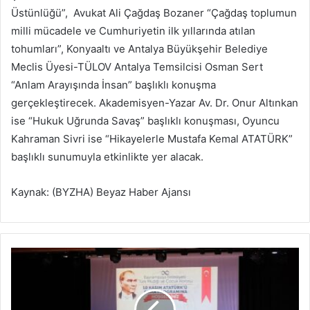
Üstünlüğü”, Avukat Ali Çağdaş Bozaner “Çağdaş toplumun
milli mücadele ve Cumhuriyetin ilk yıllarında atılan
tohumları”, Konyaaltı ve Antalya Büyükşehir Belediye
Meclis Üyesi-TÜLOV Antalya Temsilcisi Osman Sert
“Anlam Arayışında İnsan” başlıklı konuşma
gerçekleştirecek. Akademisyen-Yazar Av. Dr. Onur Altınkan
ise “Hukuk Uğrunda Savaş” başlıklı konuşması, Oyuncu
Kahraman Sivri ise “Hikayelerle Mustafa Kemal ATATÜRK”
başlıklı sunumuyla etkinlikte yer alacak.
Kaynak: (BYZHA) Beyaz Haber Ajansı
U
l
u
Ö