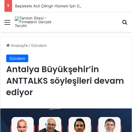
Başiskele Acil Çilingir Hizmeti İçin Doğru Adres Neresi?
Menü
A
Anasayfa
/
Gündem
Gündem
Antalya Büyükşehir’in
ANTTALKS söyleşileri devam
ediyor