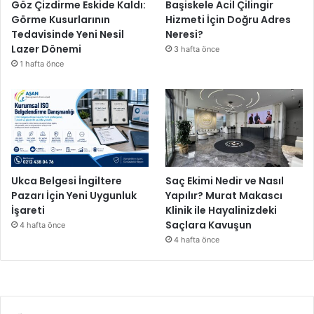
Göz Çizdirme Eskide Kaldı:
Başiskele Acil Çilingir
Görme Kusurlarının
Hizmeti İçin Doğru Adres
Tedavisinde Yeni Nesil
Neresi?
Lazer Dönemi
3 hafta önce
1 hafta önce
Ukca Belgesi İngiltere
Saç Ekimi Nedir ve Nasıl
Pazarı İçin Yeni Uygunluk
Yapılır? Murat Makascı
İşareti
Klinik ile Hayalinizdeki
Saçlara Kavuşun
4 hafta önce
4 hafta önce