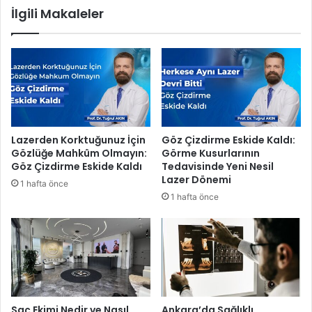
İlgili Makaleler
’
d
d
i
a
y
t
e
ö
s
r
i
e
n
n
ö
l
t
Lazerden Korktuğunuz İçin
Göz Çizdirme Eskide Kaldı:
e
r
Gözlüğe Mahkûm Olmayın:
Görme Kusurlarının
a
k
Göz Çizdirme Eskide Kaldı
Tedavisinde Yeni Nesil
n
a
Lazer Dönemi
1 hafta önce
ı
r
1 hafta önce
l
b
d
o
ı
n
h
e
d
e
f
Saç Ekimi Nedir ve Nasıl
Ankara’da Sağlıklı