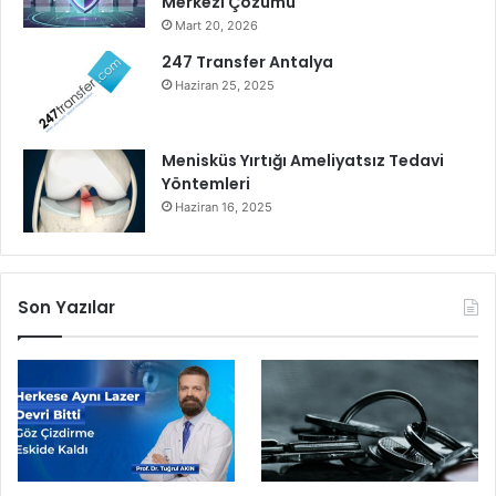
Merkezi Çözümü
i
Mart 20, 2026
y
o
247 Transfer Antalya
r
Haziran 25, 2025
Menisküs Yırtığı Ameliyatsız Tedavi
Yöntemleri
Haziran 16, 2025
Son Yazılar