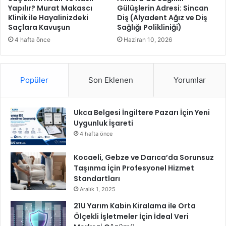
i
Yapılır? Murat Makascı
Gülüşlerin Adresi: Sincan
Klinik ile Hayalinizdeki
Diş (Alyadent Ağız ve Diş
n
Saçlara Kavuşun
Sağlığı Polikliniği)
e
e
4 hafta önce
Haziran 10, 2026
m
i
n
Popüler
Son Eklenen
Yorumlar
a
d
ı
Ukca Belgesi İngiltere Pazarı İçin Yeni
m
Uygunluk İşareti
l
a
4 hafta önce
r
l
Kocaeli, Gebze ve Darıca’da Sorunsuz
a
Taşınma İçin Profesyonel Hizmet
i
Standartları
l
Aralık 1, 2025
e
21U Yarım Kabin Kiralama ile Orta
r
Ölçekli İşletmeler İçin İdeal Veri
l