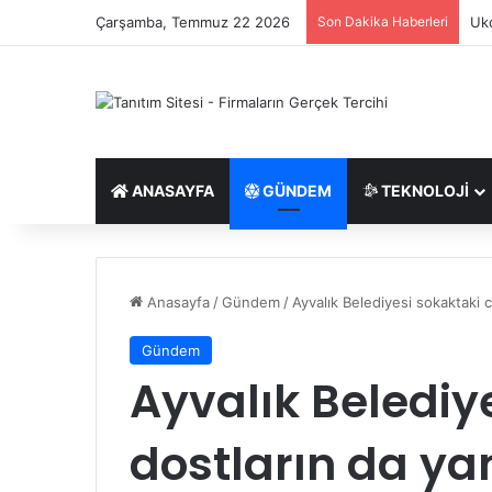
Çarşamba, Temmuz 22 2026
Son Dakika Haberleri
Ukc
ANASAYFA
GÜNDEM
TEKNOLOJI
Anasayfa
/
Gündem
/
Ayvalık Belediyesi sokaktaki 
Gündem
Ayvalık Belediy
dostların da ya