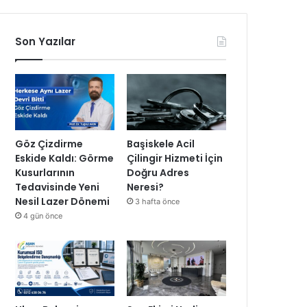
Son Yazılar
Göz Çizdirme
Başiskele Acil
Eskide Kaldı: Görme
Çilingir Hizmeti İçin
Kusurlarının
Doğru Adres
Tedavisinde Yeni
Neresi?
Nesil Lazer Dönemi
3 hafta önce
4 gün önce