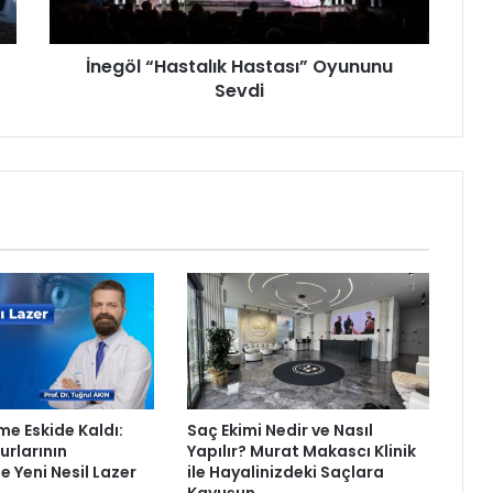
H
a
İnegöl “Hastalık Hastası” Oyununu
s
Sevdi
t
a
l
ı
k
H
a
s
t
a
s
ı
”
O
y
me Eskide Kaldı:
Saç Ekimi Nedir ve Nasıl
u
rlarının
Yapılır? Murat Makascı Klinik
n
e Yeni Nesil Lazer
ile Hayalinizdeki Saçlara
u