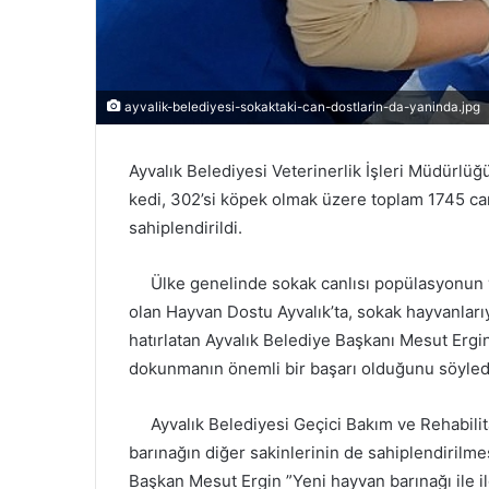
ayvalik-belediyesi-sokaktaki-can-dostlarin-da-yaninda.jpg
Ayvalık Belediyesi Veterinerlik İşleri Müdürl
kedi, 302’si köpek olmak üzere toplam 1745 can do
sahiplendirildi.
Ülke genelinde sokak canlısı popülasyonun ve
olan Hayvan Dostu Ayvalık’ta, sokak hayvanlarıyla
hatırlatan Ayvalık Belediye Başkanı Mesut Ergi
dokunmanın önemli bir başarı olduğunu söyled
Ayvalık Belediyesi Geçici Bakım ve Rehabilita
barınağın diğer sakinlerinin de sahiplendirilm
Başkan Mesut Ergin ”Yeni hayvan barınağı ile ilg