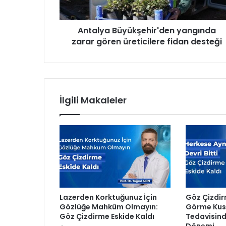
B
ü
Antalya Büyükşehir'den yangında
y
zarar gören üreticilere fidan desteği
ü
k
ş
e
h
i
İlgili Makaleler
r
'
d
e
n
y
a
n
g
Lazerden Korktuğunuz İçin
Göz Çizdir
ı
Gözlüğe Mahkûm Olmayın:
Görme Kusu
n
Göz Çizdirme Eskide Kaldı
Tedavisind
d