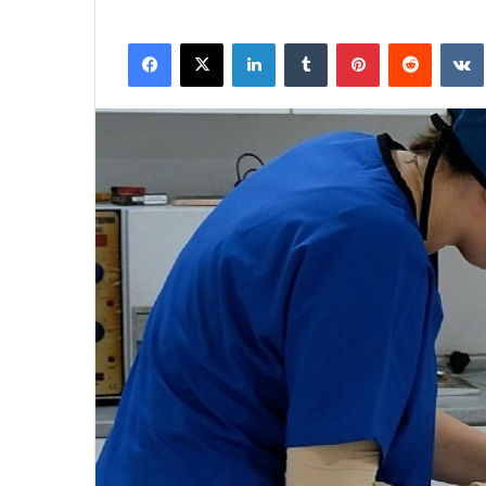
Facebook
X
LinkedIn
Tumblr
Pinterest
Reddit
VK