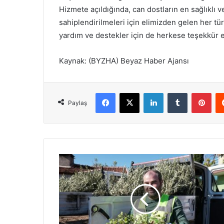
Hizmete açıldığında, can dostların en sağlıklı 
sahiplendirilmeleri için elimizden gelen her t
yardım ve destekler için de herkese teşekkür 
Kaynak: (BYZHA) Beyaz Haber Ajansı
Facebook
X
LinkedIn
Tumblr
Pinterest
Paylaş
A
n
t
a
l
y
a