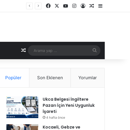
Facebook
X
YouTube
Instagram
Kayıt Ol
Rastgele Makale
Kenar Bölme
Rastgele Makale
Arama
yap
...
Popüler
Son Eklenen
Yorumlar
Ukca Belgesi İngiltere
Pazarı İçin Yeni Uygunluk
İşareti
4 hafta önce
Kocaeli, Gebze ve