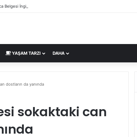
a Belgesi İngiltere Pazarı İçin Yeni Uygunluk İşareti
YAŞAM TARZI
DAHA
can dostların da yanında
esi sokaktaki can
nında