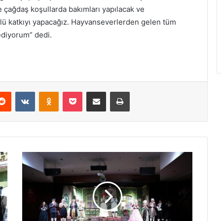
ve çağdaş koşullarda bakımları yapılacak ve
ürlü katkıyı yapacağız. Hayvanseverlerden gelen tüm
ediyorum” dedi.
Reddit
VKontakte
Odnoklassniki
Pocket
E-Posta ile paylaş
Yazdır
İ
n
e
g
ö
l
“