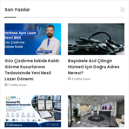
e
Son Yazılar
r
i
n
G
e
l
i
ş
i
Göz Çizdirme Eskide Kaldı:
Başiskele Acil Çilingir
m
Görme Kusurlarının
Hizmeti İçin Doğru Adres
i
Tedavisinde Yeni Nesil
Neresi?
n
Lazer Dönemi
3 hafta önce
i
1 hafta önce
D
e
s
t
e
k
l