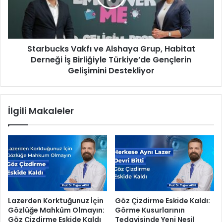
a
u
ğ
c
S
k
e
s
Starbucks Vakfı ve Alshaya Grup, Habitat
f
V
e
Derneği İş Birliğiyle Türkiye’de Gençlerin
a
r
k
Gelişimini Destekliyor
b
f
e
ı
r
v
İlgili Makaleler
l
e
i
A
ğ
l
i
s
h
a
y
a
G
Lazerden Korktuğunuz İçin
Göz Çizdirme Eskide Kaldı:
r
Gözlüğe Mahkûm Olmayın:
Görme Kusurlarının
u
Göz Çizdirme Eskide Kaldı
Tedavisinde Yeni Nesil