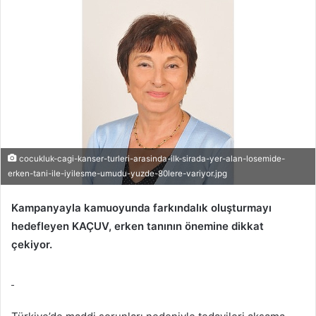
cocukluk-cagi-kanser-turleri-arasinda-ilk-sirada-yer-alan-losemide-
erken-tani-ile-iyilesme-umudu-yuzde-80lere-variyor.jpg
Kampanyayla kamuoyunda farkındalık oluşturmayı
hedefleyen KAÇUV, erken tanının önemine dikkat
çekiyor.