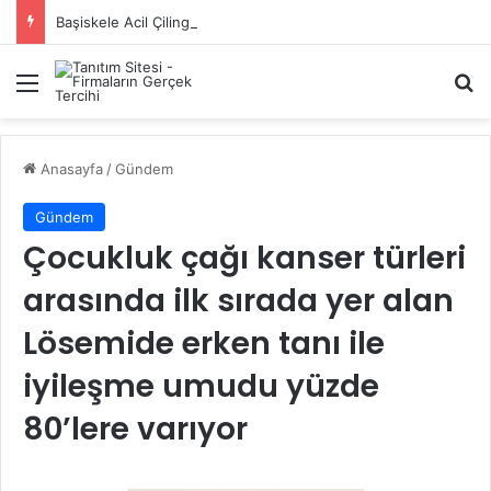
Başiskele Acil Çilingir Hizmeti İçin Doğru Adres Neresi?
Menü
A
Anasayfa
/
Gündem
Gündem
Çocukluk çağı kanser türleri
arasında ilk sırada yer alan
Lösemide erken tanı ile
iyileşme umudu yüzde
80’lere varıyor