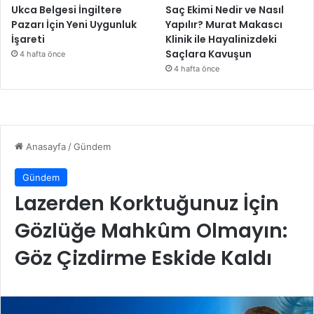
i
Ukca Belgesi İngiltere
Saç Ekimi Nedir ve Nasıl
y
Pazarı İçin Yeni Uygunluk
Yapılır? Murat Makascı
o
İşareti
Klinik ile Hayalinizdeki
r
Saçlara Kavuşun
4 hafta önce
4 hafta önce