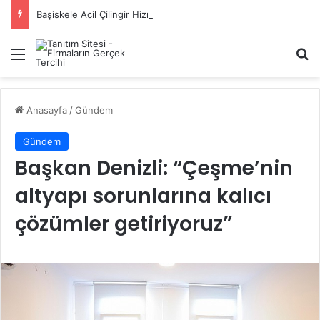
Başiskele Acil Çilingir Hizmeti İçin Doğru Adres Neresi?
Menü
A
Anasayfa
/
Gündem
Gündem
Başkan Denizli: “Çeşme’nin
altyapı sorunlarına kalıcı
çözümler getiriyoruz”