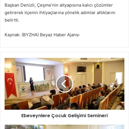
Başkan Denizli, Çeşme’nin altyapısına kalıcı çözümler
getirerek ilçenin ihtiyaçlarına yönelik adımlar attıklarını
belirtti.
Kaynak: (BYZHA) Beyaz Haber Ajansı
E
b
e
v
e
y
n
l
e
Ebeveynlere Çocuk Gelişimi Semineri
r
e
Ç
İ