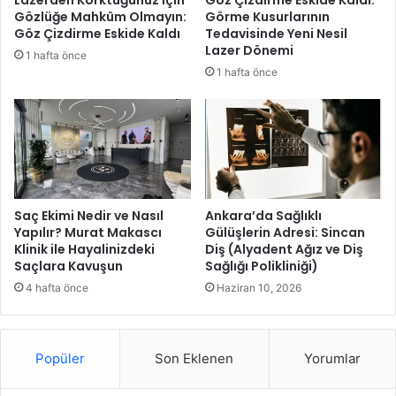
Lazerden Korktuğunuz İçin
Göz Çizdirme Eskide Kaldı:
n
Gözlüğe Mahkûm Olmayın:
Görme Kusurlarının
e
Göz Çizdirme Eskide Kaldı
Tedavisinde Yeni Nesil
Z
Lazer Dönemi
1 hafta önce
i
1 hafta önce
y
a
r
e
t
Saç Ekimi Nedir ve Nasıl
Ankara’da Sağlıklı
Yapılır? Murat Makascı
Gülüşlerin Adresi: Sincan
Klinik ile Hayalinizdeki
Diş (Alyadent Ağız ve Diş
Saçlara Kavuşun
Sağlığı Polikliniği)
4 hafta önce
Haziran 10, 2026
Popüler
Son Eklenen
Yorumlar