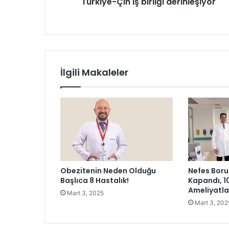
Türkiye-Çin iş birliği derinleşiyor
i
n
i
ş
b
i
r
İlgili Makaleler
l
i
ğ
i
d
e
r
i
n
Obezitenin Neden Olduğu
Nefes Boru
l
Başlıca 8 Hastalık!
Kapandı, 1
e
Ameliyatl
Mart 3, 2025
ş
Mart 3, 202
i
y
o