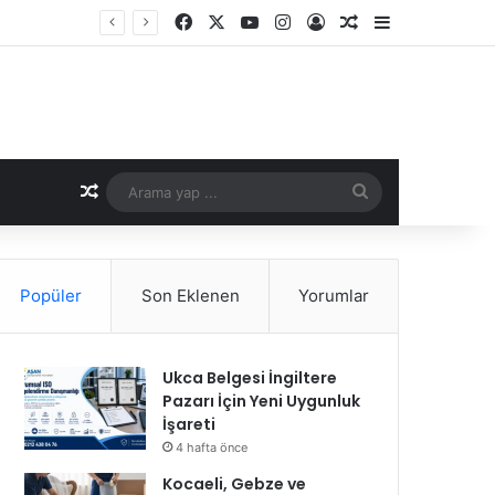
Facebook
X
YouTube
Instagram
Kayıt Ol
Rastgele Makale
Kenar Bölme
Rastgele Makale
Arama
yap
...
Popüler
Son Eklenen
Yorumlar
Ukca Belgesi İngiltere
Pazarı İçin Yeni Uygunluk
İşareti
4 hafta önce
Kocaeli, Gebze ve