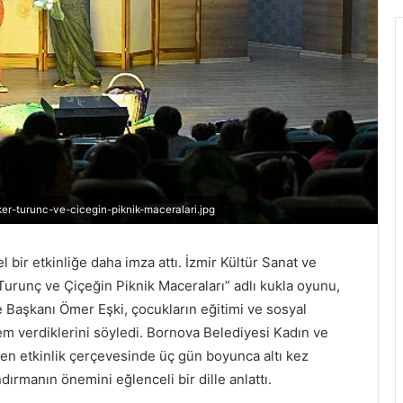
ker-turunc-ve-cicegin-piknik-maceralari.jpg
l bir etkinliğe daha imza attı. İzmir Kültür Sanat ve
Turunç ve Çiçeğin Piknik Maceraları” adlı kukla oyunu,
 Başkanı Ömer Eşki, çocukların eğitimi ve sosyal
em verdiklerini söyledi. Bornova Belediyesi Kadın ve
en etkinlik çerçevesinde üç gün boyunca altı kez
ırmanın önemini eğlenceli bir dille anlattı.