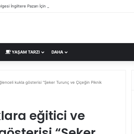
lgesi İngiltere Pazarı İçin Yeni Uygunluk İşareti
YAŞAM TARZI
DAHA
ğlenceli kukla gösterisi “Şeker Turunç ve Çiçeğin Piknik
ara eğitici ve
gösterisi “Şeker