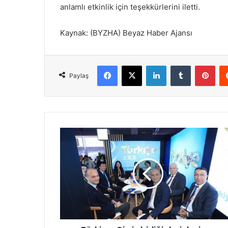
anlamlı etkinlik için teşekkürlerini iletti.
Kaynak: (BYZHA) Beyaz Haber Ajansı
Facebook
X
LinkedIn
Tumblr
Pinterest
Paylaş
T
ü
r
k
i
y
e
-
Ç