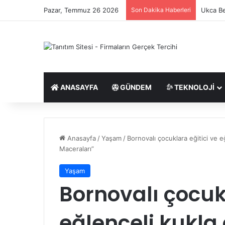
Pazar, Temmuz 26 2026
Son Dakika Haberleri
Ukca Be
ANASAYFA
GÜNDEM
TEKNOLOJI
Anasayfa
/
Yaşam
/
Bornovalı çocuklara eğitici ve e
Maceraları”
Yaşam
Bornovalı çocukl
eğlenceli kukla 