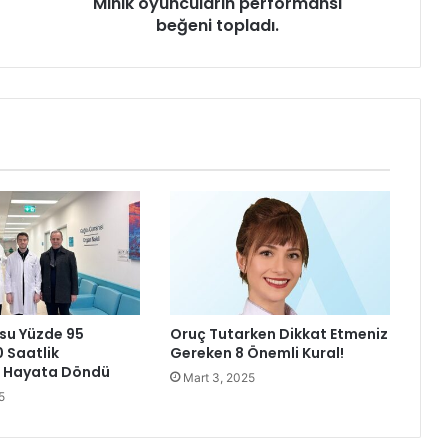
Minik oyuncuların performansı
c
beğeni topladı.
u
l
a
r
ı
n
p
e
r
f
o
r
m
a
n
su Yüzde 95
Oruç Tutarken Dikkat Etmeniz
s
0 Saatlik
Gereken 8 Önemli Kural!
ı
a Hayata Döndü
Mart 3, 2025
b
5
e
ğ
e