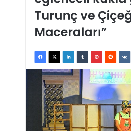
Turunç ve Çiçeğ
Maceraları”
Facebook
X
LinkedIn
Tumblr
Pinterest
Reddit
VK