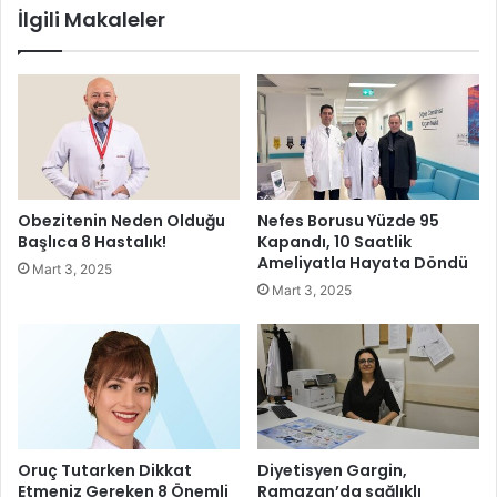
İlgili Makaleler
s
ü
ü
f
d
i
e
r
n
m
i
a
n
s
m
ı
e
Q
Obezitenin Neden Olduğu
Nefes Borusu Yüzde 95
d
N
Başlıca 8 Hastalık!
Kapandı, 10 Saatlik
i
B
Ameliyatla Hayata Döndü
Mart 3, 2025
e
Mart 3, 2025
F
i
n
a
n
s
,
a
Oruç Tutarken Dikkat
Diyetisyen Gargin,
d
Etmeniz Gereken 8 Önemli
Ramazan’da sağlıklı