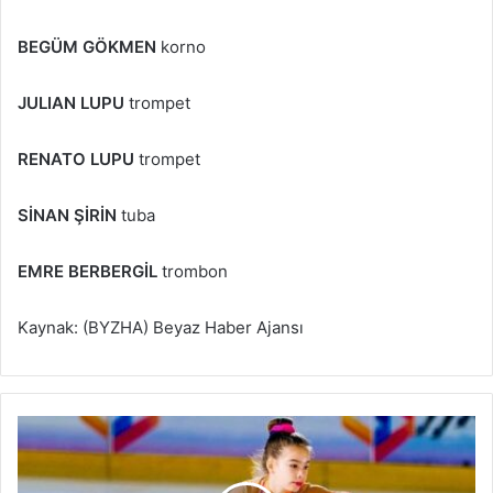
BEGÜM GÖKMEN
korno
JULIAN LUPU
trompet
RENATO LUPU
trompet
SİNAN ŞİRİN
tuba
EMRE BERBERGİL
trombon
Kaynak: (BYZHA) Beyaz Haber Ajansı
İ
z
m