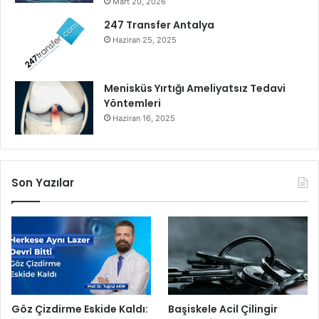
Mart 20, 2026
k
d
247 Transfer Antalya
e
Haziran 25, 2025
ğ
i
ş
Menisküs Yırtığı Ameliyatsız Tedavi
t
Yöntemleri
i
Haziran 16, 2025
r
d
i
Son Yazılar
Göz Çizdirme Eskide Kaldı:
Başiskele Acil Çilingir