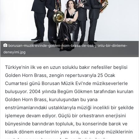
borusan-muzik-evinde-golden-horn-brass-ile-cok-yonlu-bir-dinleme-
deneyimi.jpg
Türkiye’nin ilk ve en uzun soluklu bakır nefesliler beşlisi
Golden Horn Brass, zengin repertuvarıyla 25 Ocak
Cumartesi günü Borusan Müzik Evi’nde müzikseverlerle
buluşuyor. 2004 yılında Begüm Gökmen tarafından kurulan
Golden Horn Brass, kuruluşundan bu yana
enstrümanlarındaki ustalıklarıyla müziği incelikli bir şekilde
işlemeye devam ediyor. Güçlü bir orkestranın enerjisini
bünyesinde barındıran topluluk, bu konserinde barok ve
klasik dönem eserlerinin yanı sıra, caz ve pop müziklerinin