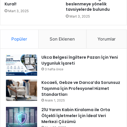
ı
Kural!
beslenmeye yönelik
tavsiyelerde bulundu
n
Mart 3, 2025
ı
Mart 3, 2025
Q
N
B
Popüler
Son Eklenen
Yorumlar
e
S
o
Ukca Belgesi İngiltere Pazarı İçin Yeni
l
Uygunluk İşareti
u
t
3 hafta önce
i
o
Kocaeli, Gebze ve Darıca’da Sorunsuz
n
Taşınma İçin Profesyonel Hizmet
s
Standartları
o
Aralık 1, 2025
l
21U Yarım Kabin Kiralama ile Orta
a
Ölçekli İşletmeler İçin İdeal Veri
r
Merkezi Çözümü
a