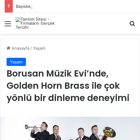
Başiskele Acil Çilingir Hizmeti İçin Doğru Adres Neresi?
Menü
A
Anasayfa
/
Yaşam
Yaşam
Borusan Müzik Evi’nde,
Golden Horn Brass ile çok
yönlü bir dinleme deneyimi