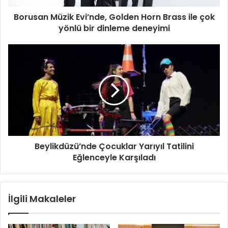
ü
Borusan Müzik Evi’nde, Golden Horn Brass ile çok
z
yönlü bir dinleme deneyimi
i
k
E
B
v
e
i
y
’
l
n
i
d
k
e
d
,
ü
G
z
o
Beylikdüzü’nde Çocuklar Yarıyıl Tatilini
ü
l
Eğlenceyle Karşıladı
’
d
n
e
d
n
e
İlgili Makaleler
H
Ç
o
o
r
c