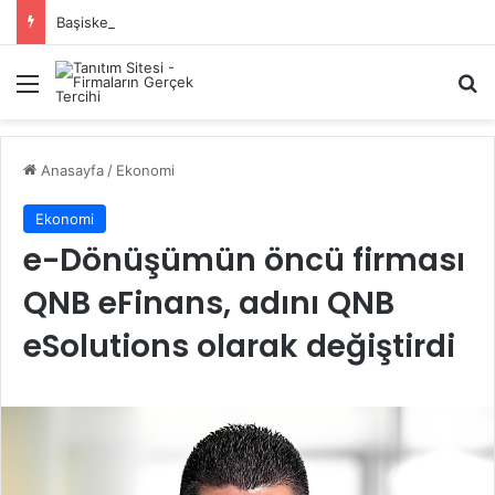
Başiskele Acil Çilingir Hizmeti İçin Doğru Adres Neresi?
Menü
A
Anasayfa
/
Ekonomi
Ekonomi
e-Dönüşümün öncü firması
QNB eFinans, adını QNB
eSolutions olarak değiştirdi