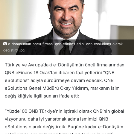
e-donusumun-oncu-firmasi-qnb-efinans-adini-qnb-esolutions-olarak-
degistirdi.jpg
Türkiye ve Avrupa’daki e-Dönüşümün öncü firmalarından
QNB eFinans 18 Ocak’tan itibaren faaliyetlerini “QNB
eSolutions” adıyla sürdürmeye devam edecek. QNB
eSolutions Genel Müdürü Okay Yıldırım, markanın isim
değişikliğiyle ilgili şunları ifade etti:
“Yüzde100 QNB Türkiye’nin iştiraki olarak QNB’nin global
vizyonunu daha iyi yansıtmak adına ismimizi QNB
eSolutions olarak değiştirdik. Bugüne kadar e-Dönüşüm