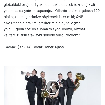
globaldeki projeleri yakından takip ederek teknolojik alt
yapımıza da yatırım yapacağız. Yıllardır bizimle çalışan 120
bini aşkın müşterimize söylemek isterim ki; QNB
eSolutions olarak müşterilerimizin dijitalleşme
yolculuğuna çözüm sunma misyonumuzu, hizmet
kalitemizi artırarak aynı şekilde sürdüreceğiz.”
Kaynak: (BYZHA) Beyaz Haber Ajansı
B
o
r
u
s
a
n
M