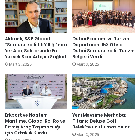
n
u
B
k
r
l
a
a
s
r
s
Y
Akbank, S&P Global
Dubai Ekonomi ve Turizm
i
a
“Sürdürülebilirlik Yıllığı”nda
Departmanı 153 Otele
l
r
Yer Aldı, Sektöründe En
Dubai Sürdürülebilir Turizm
e
ı
Yüksek Skor Artışını Sağladı
Belgesi Verdi
ç
y
Mart 3, 2025
Mart 3, 2025
o
ı
k
l
y
T
ö
a
n
t
l
i
ü
l
b
i
Erkport ve Noatum
Yeni Mevsime Merhaba:
i
n
Maritime, Global Ro-Ro ve
Titanic Deluxe Golf
r
Bitmiş Araç Taşımacılığı
Belek’te unutulmaz anlar
i
için Ortaklık Kurdu
d
E
Mart 3, 2025
i
ğ