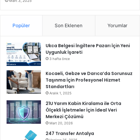
Mart 3, 2025
n
l
l
e
e
n
Popüler
Son Eklenen
Yorumlar
m
c
e
e
d
y
Ukca Belgesi İngiltere Pazarı İçin Yeni
e
l
Uygunluk İşareti
n
e
e
K
3 hafta önce
y
a
i
r
Kocaeli, Gebze ve Darıca’da Sorunsuz
m
ş
Taşınma İçin Profesyonel Hizmet
i
ı
Standartları
l
Aralık 1, 2025
a
21U Yarım Kabin Kiralama ile Orta
d
Ölçekli İşletmeler İçin İdeal Veri
ı
Merkezi Çözümü
Mart 20, 2026
247 Transfer Antalya