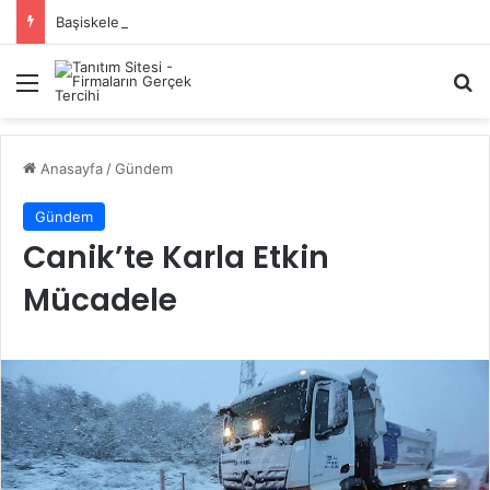
Başiskele Acil Çilingir Hizmeti İçin Doğru Adres Neresi?
Menü
A
Anasayfa
/
Gündem
Gündem
Canik’te Karla Etkin
Mücadele