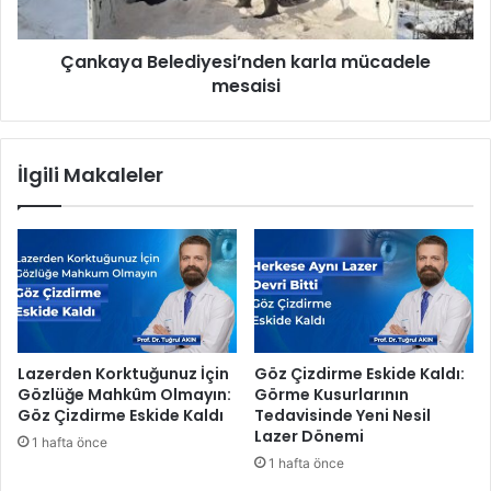
n
B
ı
e
s
Çankaya Belediyesi’nden karla mücadele
l
ı
mesaisi
e
n
d
a
i
ş
y
İlgili Makaleler
ö
e
l
s
e
i
n
’
h
n
a
d
v
e
a
n
s
k
Lazerden Korktuğunuz İçin
Göz Çizdirme Eskide Kaldı:
ı
a
Gözlüğe Mahkûm Olmayın:
Görme Kusurlarının
n
r
Göz Çizdirme Eskide Kaldı
Tedavisinde Yeni Nesil
d
l
Lazer Dönemi
1 hafta önce
a
a
1 hafta önce
t
m