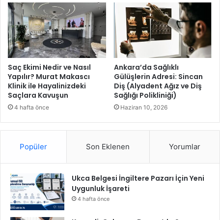
u
ü
r
c
n
a
u
d
v
e
a
l
e
Saç Ekimi Nedir ve Nasıl
Ankara’da Sağlıklı
m
Yapılır? Murat Makascı
Gülüşlerin Adresi: Sincan
Klinik ile Hayalinizdeki
Diş (Alyadent Ağız ve Diş
e
Saçlara Kavuşun
Sağlığı Polikliniği)
s
a
4 hafta önce
Haziran 10, 2026
i
s
i
Popüler
Son Eklenen
Yorumlar
Ukca Belgesi İngiltere Pazarı İçin Yeni
Uygunluk İşareti
4 hafta önce