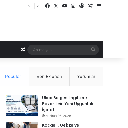
Facebook
X
YouTube
Instagram
Kayıt Ol
Rastgele Makale
Kenar Bölme
Rastgele Makale
Arama
yap
...
Popüler
Son Eklenen
Yorumlar
Ukca Belgesi İngiltere
Pazarı İçin Yeni Uygunluk
İşareti
Haziran 26, 2026
Kocaeli, Gebze ve