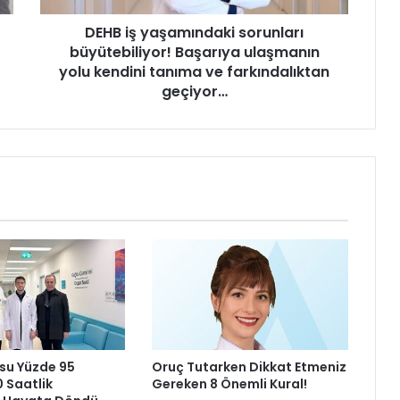
ş
DEHB iş yaşamındaki sorunları
a
büyütebiliyor! Başarıya ulaşmanın
m
ı
yolu kendini tanıma ve farkındalıktan
n
geçiyor…
d
a
k
i
s
o
r
u
n
l
a
r
ı
b
su Yüzde 95
Oruç Tutarken Dikkat Etmeniz
ü
0 Saatlik
Gereken 8 Önemli Kural!
y