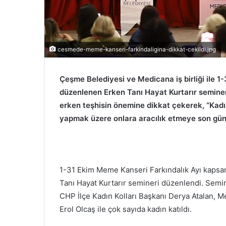
cesmede-meme-kanseri-farkindaligina-dikkat-cekildi.jpg
Çeşme Belediyesi ve Medicana iş birliği ile 
düzenlenen Erken Tanı Hayat Kurtarır semine
erken teşhisin önemine dikkat çekerek, “Kad
yapmak üzere onlara aracılık etmeye son gü
1-31 Ekim Meme Kanseri Farkındalık Ayı kapsam
Tanı Hayat Kurtarır semineri düzenlendi. Semin
CHP İlçe Kadın Kolları Başkanı Derya Atalan, 
Erol Olcaş ile çok sayıda kadın katıldı.