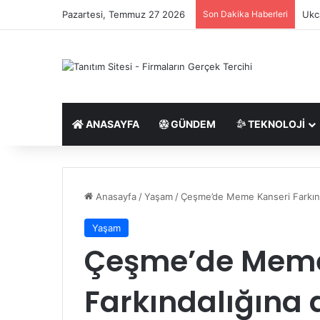
Pazartesi, Temmuz 27 2026
Son Dakika Haberleri
Ukca
ANASAYFA
GÜNDEM
TEKNOLOJI
Anasayfa
/
Yaşam
/
Çeşme’de Meme Kanseri Farkında
Yaşam
Çeşme’de Meme
Farkındalığına d