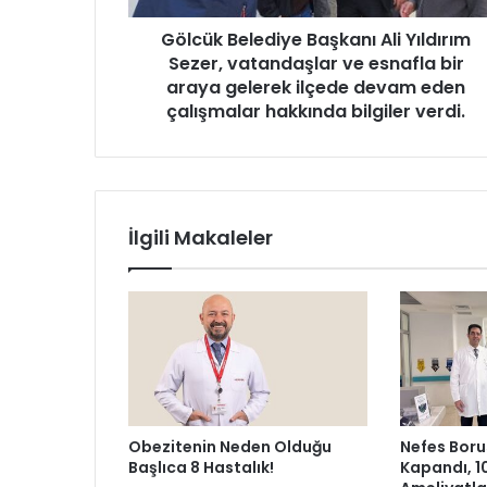
l
Gölcük Belediye Başkanı Ali Yıldırım
e
Sezer, vatandaşlar ve esnafla bir
d
i
araya gelerek ilçede devam eden
y
çalışmalar hakkında bilgiler verdi.
e
B
a
ş
k
İlgili Makaleler
a
n
ı
A
l
i
Y
ı
l
Obezitenin Neden Olduğu
Nefes Boru
d
Başlıca 8 Hastalık!
Kapandı, 1
ı