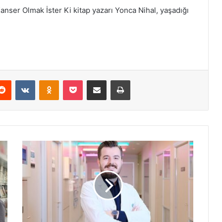
nser Olmak İster Ki kitap yazarı Yonca Nihal, yaşadığı
Reddit
VKontakte
Odnoklassniki
Pocket
E-Posta ile paylaş
Yazdır
D
E
H
B
i
ş
y
a