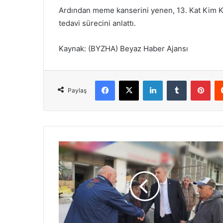
Ardından meme kanserini yenen, 13. Kat Kim Ka
tedavi sürecini anlattı.
Kaynak: (BYZHA) Beyaz Haber Ajansı
Facebook
X
LinkedIn
Tumblr
Pinterest
Paylaş
G
ö
l
c
ü
k
B
e