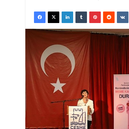
Facebook
X
LinkedIn
Tumblr
Pinterest
Reddit
VK