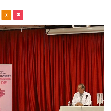
ontakte
Odnoklassniki
Pocket