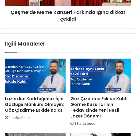
e
M
n
Çeşme’de Meme Kanseri Farkındalığına dikkat
e
K
çekildi
m
e
e
m
K
e
a
İlgili Makaleler
r
n
B
s
e
e
l
r
e
i
d
F
i
a
y
r
e
k
Lazerden Korktuğunuz İçin
Göz Çizdirme Eskide Kaldı:
s
ı
Gözlüğe Mahkûm Olmayın:
Görme Kusurlarının
i
n
Göz Çizdirme Eskide Kaldı
Tedavisinde Yeni Nesil
K
d
Lazer Dönemi
1 hafta önce
ü
a
1 hafta önce
l
l
t
ı