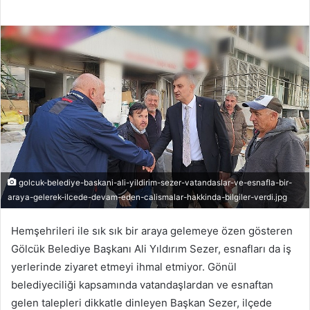
golcuk-belediye-baskani-ali-yildirim-sezer-vatandaslar-ve-esnafla-bir-
araya-gelerek-ilcede-devam-eden-calismalar-hakkinda-bilgiler-verdi.jpg
Hemşehrileri ile sık sık bir araya gelemeye özen gösteren
Gölcük Belediye Başkanı Ali Yıldırım Sezer, esnafları da iş
yerlerinde ziyaret etmeyi ihmal etmiyor. Gönül
belediyeciliği kapsamında vatandaşlardan ve esnaftan
gelen talepleri dikkatle dinleyen Başkan Sezer, ilçede