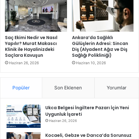
ü
ğ
r
ı
E
n
v
a
i
d
’
i
Saç Ekimi Nedir ve Nasıl
Ankara’da Sağlıklı
n
k
Yapılır? Murat Makascı
Gülüşlerin Adresi: Sincan
e
Klinik ile Hayalinizdeki
Diş (Alyadent Ağız ve Diş
k
Saçlara Kavuşun
Sağlığı Polikliniği)
z
a
i
t
Haziran 26, 2026
Haziran 10, 2026
y
ç
a
e
r
k
Popüler
Son Eklenen
Yorumlar
e
i
t
l
d
Ukca Belgesi İngiltere Pazarı İçin Yeni
i
Uygunluk İşareti
Haziran 26, 2026
Kocaeli, Gebze ve Darıca’da Sorunsuz