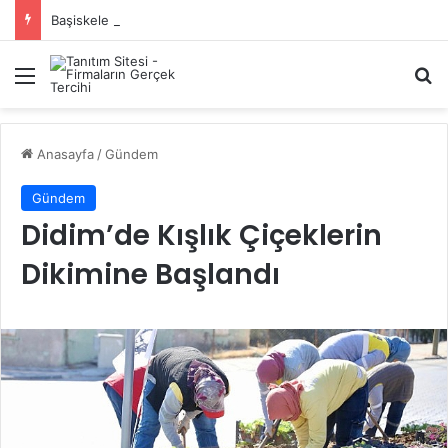
Başiskele Acil Çilingir Hizmeti İçin Doğru Adres Neresi?
Menü
A
Anasayfa
/
Gündem
Gündem
Didim’de Kışlık Çiçeklerin
Dikimine Başlandı