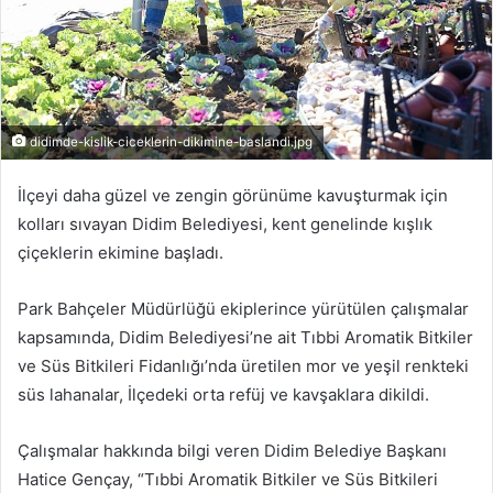
didimde-kislik-ciceklerin-dikimine-baslandi.jpg
İlçeyi daha güzel ve zengin görünüme kavuşturmak için
kolları sıvayan Didim Belediyesi, kent genelinde kışlık
çiçeklerin ekimine başladı.
Park Bahçeler Müdürlüğü ekiplerince yürütülen çalışmalar
kapsamında, Didim Belediyesi’ne ait Tıbbi Aromatik Bitkiler
ve Süs Bitkileri Fidanlığı’nda üretilen mor ve yeşil renkteki
süs lahanalar, İlçedeki orta refüj ve kavşaklara dikildi.
Çalışmalar hakkında bilgi veren Didim Belediye Başkanı
Hatice Gençay, “Tıbbi Aromatik Bitkiler ve Süs Bitkileri