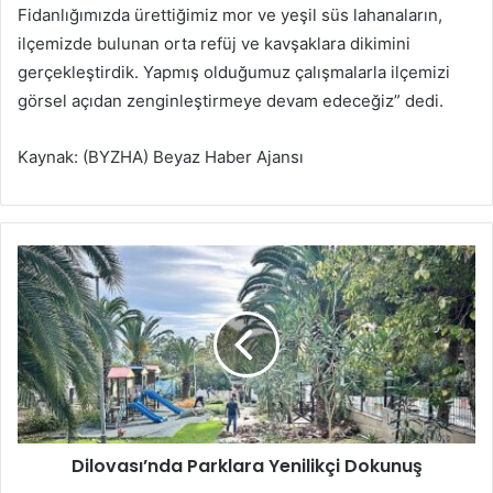
Fidanlığımızda ürettiğimiz mor ve yeşil süs lahanaların,
ilçemizde bulunan orta refüj ve kavşaklara dikimini
gerçekleştirdik. Yapmış olduğumuz çalışmalarla ilçemizi
görsel açıdan zenginleştirmeye devam edeceğiz” dedi.
Kaynak: (BYZHA) Beyaz Haber Ajansı
D
i
l
o
v
a
s
ı
’
Dilovası’nda Parklara Yenilikçi Dokunuş
n
d