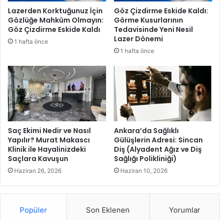
u
n
Lazerden Korktuğunuz İçin
Göz Çizdirme Eskide Kaldı:
n
d
Gözlüğe Mahkûm Olmayın:
Görme Kusurlarının
u
e
Göz Çizdirme Eskide Kaldı
Tedavisinde Yeni Nesil
ş
n
Lazer Dönemi
1 hafta önce
k
1 hafta önce
a
y
y
u
m
t
e
p
Saç Ekimi Nedir ve Nasıl
Ankara’da Sağlıklı
Yapılır? Murat Makascı
Gülüşlerin Adresi: Sincan
k
Klinik ile Hayalinizdeki
Diş (Alyadent Ağız ve Diş
i
Saçlara Kavuşun
Sağlığı Polikliniği)
s
i
Haziran 26, 2026
Haziran 10, 2026
Popüler
Son Eklenen
Yorumlar