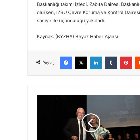
Başkanlığı takımı izledi. Zabıta Dairesi Başkanlığ
olurken, İZSU Çevre Koruma ve Kontrol Dairesi 
saniye ile üçüncülüğü yakaladı.
Kaynak: (BYZHA) Beyaz Haber Ajansı
Facebook
X
LinkedIn
Tumblr
Pinterest
Paylaş
A
t
a
t
ü
r
k