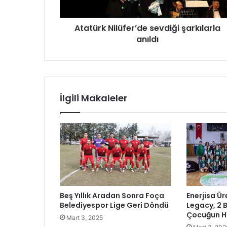
N
i
Atatürk Nilüfer’de sevdiği şarkılarla
l
anıldı
ü
f
e
r
’
d
İlgili Makaleler
e
s
e
v
d
i
ğ
i
ş
Beş Yıllık Aradan Sonra Foça
Enerjisa Ür
a
Belediyespor Lige Geri Döndü
Legacy, 2 
r
Çocuğun H
Mart 3, 2025
k