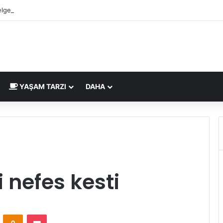
lgesi İngiltere Pazarı İçin Yeni Uygunluk İşareti
YAŞAM TARZI
DAHA
 nefes kesti
ontakte
Odnoklassniki
Pocket