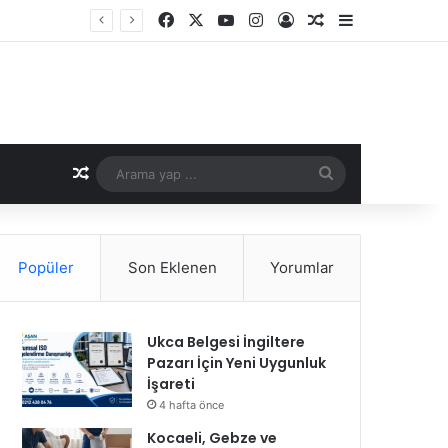
Facebook
X
YouTube
Instagram
Kayıt Ol
Rastgele Makale
Kenar Bölme
Rastgele Makale
Arama
yap
...
Popüler
Son Eklenen
Yorumlar
Ukca Belgesi İngiltere
Pazarı İçin Yeni Uygunluk
İşareti
4 hafta önce
Kocaeli, Gebze ve