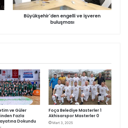
h
i
Büyükşehir'den engelli ve işveren
r
buluşması
'
d
e
n
e
n
g
e
l
l
i
v
e
i
ş
etim ve Güler
Foça Belediye Masterler 1
v
Binden Fazla
Akhisarspor Masterler 0
e
ayatına Dokundu
Mart 3, 2025
r