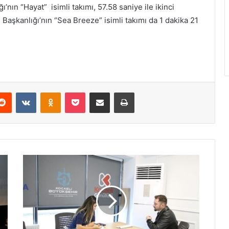
ı’nın “Hayat” isimli takımı, 57.58 saniye ile ikinci
Başkanlığı’nın “Sea Breeze” isimli takımı da 1 dakika 21
Reddit
VKontakte
Odnoklassniki
Pocket
E-Posta ile paylaş
Yazdır
B
ü
y
ü
k
ş
e