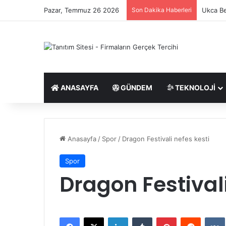
Pazar, Temmuz 26 2026
Son Dakika Haberleri
Ukca Be
ANASAYFA
GÜNDEM
TEKNOLOJI
Anasayfa
/
Spor
/
Dragon Festivali nefes kesti
Spor
Dragon Festivali
Facebook
X
LinkedIn
Tumblr
Pinterest
Reddit
VK