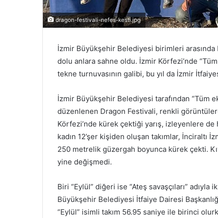
dragon-festivali-nefes-kesti.jpg
İzmir Büyükşehir Belediyesi birimleri arasında 
dolu anlara sahne oldu. İzmir Körfezi’nde “Tüm
tekne turnuvasının galibi, bu yıl da İzmir İtfaiye
İzmir Büyükşehir Belediyesi tarafından “Tüm ekip
düzenlenen Dragon Festivali, renkli görüntülere
Körfezi’nde kürek çektiği yarış, izleyenlere de h
kadın 12’şer kişiden oluşan takımlar, İnciraltı 
250 metrelik güzergah boyunca kürek çekti. Kıyas
yine değişmedi.
Biri “Eylül” diğeri ise “Ateş savaşçıları” adıyla 
Büyükşehir Belediyesi İtfaiye Dairesi Başkanlığı 
“Eylül” isimli takım 56.95 saniye ile birinci ol