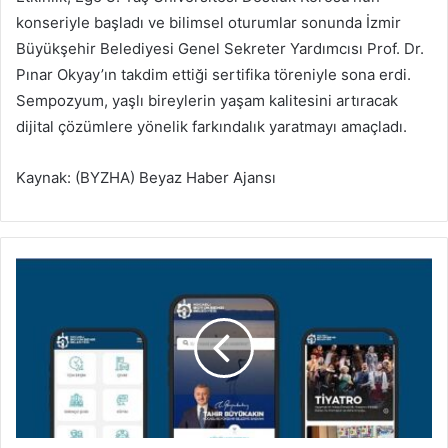
konseriyle başladı ve bilimsel oturumlar sonunda İzmir
Büyükşehir Belediyesi Genel Sekreter Yardımcısı Prof. Dr.
Pınar Okyay’ın takdim ettiği sertifika töreniyle sona erdi.
Sempozyum, yaşlı bireylerin yaşam kalitesini artıracak
dijital çözümlere yönelik farkındalık yaratmayı amaçladı.
Kaynak: (BYZHA) Beyaz Haber Ajansı
B
ü
y
ü
k
ş
e
h
i