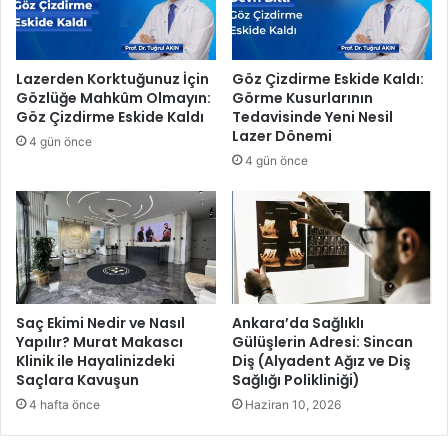
y
:
a
R
c
o
e
m
Lazerden Korktuğunuz İçin
Göz Çizdirme Eskide Kaldı:
v
a
Gözlüğe Mahkûm Olmayın:
Görme Kusurlarının
a
n
Göz Çizdirme Eskide Kaldı
Tedavisinde Yeni Nesil
p
k
Lazer Dönemi
4 gün önce
o
ü
4 gün önce
l
l
d
t
u
ü
r
ü
n
ü
k
Saç Ekimi Nedir ve Nasıl
Ankara’da Sağlıklı
o
Yapılır? Murat Makascı
Gülüşlerin Adresi: Sincan
Klinik ile Hayalinizdeki
Diş (Alyadent Ağız ve Diş
r
Saçlara Kavuşun
Sağlığı Polikliniği)
u
y
4 hafta önce
Haziran 10, 2026
a
r