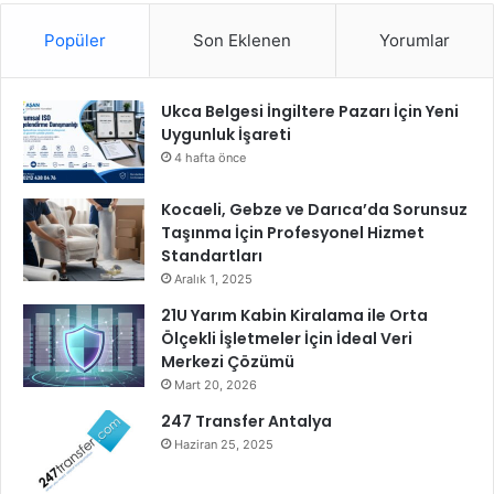
a
Popüler
Son Eklenen
Yorumlar
k
y
a
Ukca Belgesi İngiltere Pazarı İçin Yeni
ş
Uygunluk İşareti
a
t
4 hafta önce
a
c
Kocaeli, Gebze ve Darıca’da Sorunsuz
a
Taşınma İçin Profesyonel Hizmet
ğ
Standartları
ı
Aralık 1, 2025
z
21U Yarım Kabin Kiralama ile Orta
Ölçekli İşletmeler İçin İdeal Veri
Merkezi Çözümü
Mart 20, 2026
247 Transfer Antalya
Haziran 25, 2025