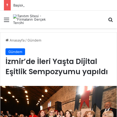
Başiskele Acil Çilingir Hizmeti İçin Doğru Adres Neresi?
Menü
A
Anasayfa
/
Gündem
Gündem
İzmir’de İleri Yaşta Dijital
Eşitlik Sempozyumu yapıldı