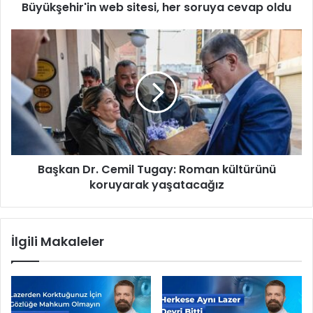
Büyükşehir'in web sitesi, her soruya cevap oldu
r
'
i
B
n
a
w
ş
e
k
b
a
s
n
i
D
t
r
e
.
Başkan Dr. Cemil Tugay: Roman kültürünü
s
C
i
koruyarak yaşatacağız
e
,
m
h
i
e
l
İlgili Makaleler
r
T
s
u
o
g
r
a
u
y