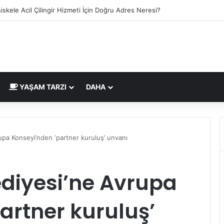
a Belgesi İngiltere Pazarı İçin Yeni Uygunluk İşareti
YAŞAM TARZI
DAHA
upa Konseyi’nden ‘partner kuruluş’ unvanı
ediyesi’ne Avrupa
artner kuruluş’