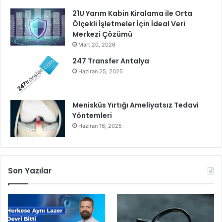
ö
21U Yarım Kabin Kiralama ile Orta
z
Ölçekli İşletmeler İçin İdeal Veri
e
Merkezi Çözümü
l
Mart 20, 2026
v
i
247 Transfer Antalya
d
Haziran 25, 2025
e
o
h
Menisküs Yırtığı Ameliyatsız Tedavi
a
Yöntemleri
z
Haziran 16, 2025
ı
r
l
a
Son Yazılar
d
ı
.