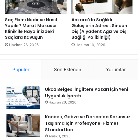
B
a
y
Saç Ekimi Nedir ve Nasıl
Ankara’da Sağlıklı
r
Yapılır? Murat Makascı
Gülüşlerin Adresi: Sincan
Klinik ile Hayalinizdeki
Diş (Alyadent Ağız ve Diş
a
Saçlara Kavuşun
Sağlığı Polikliniği)
m
ı
Haziran 26, 2026
Haziran 10, 2026
’
n
ı
Popüler
Son Eklenen
Yorumlar
n
1
0
Ukca Belgesi İngiltere Pazarı İçin Yeni
1
Uygunluk İşareti
.
y
Haziran 26, 2026
ı
l
Kocaeli, Gebze ve Darıca’da Sorunsuz
ı
Taşınma İçin Profesyonel Hizmet
n
Standartları
a
Aralık 1, 2025