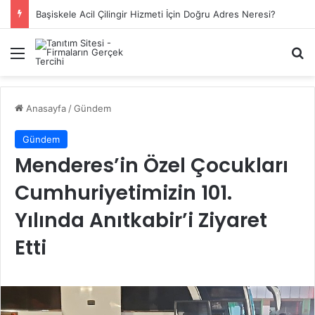
Ukca Belgesi İngiltere Pazarı İçin Yeni Uygunluk İşareti
Menü
A
Anasayfa
/
Gündem
Gündem
Menderes’in Özel Çocukları
Cumhuriyetimizin 101.
Yılında Anıtkabir’i Ziyaret
Etti