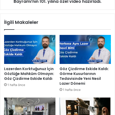
g
Bayramı’nın 101. yılına özel video hazırladı.
d
ü
i
n
y
ü
e
İlgili Makaleler
n
s
ü
i
d
2
e
9
ğ
E
e
k
r
i
l
m
e
C
Lazerden Korktuğunuz İçin
Göz Çizdirme Eskide Kaldı:
n
u
Gözlüğe Mahkûm Olmayın:
Görme Kusurlarının
d
m
Göz Çizdirme Eskide Kaldı
Tedavisinde Yeni Nesil
i
h
Lazer Dönemi
1 hafta önce
r
u
1 hafta önce
d
r
i
i
.
y
e
t