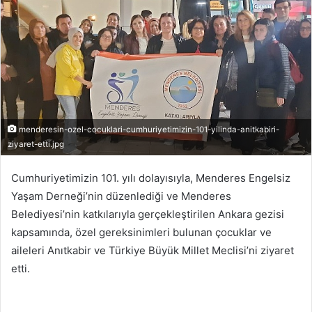
menderesin-ozel-cocuklari-cumhuriyetimizin-101-yilinda-anitkabiri-
ziyaret-etti.jpg
Cumhuriyetimizin 101. yılı dolayısıyla, Menderes Engelsiz
Yaşam Derneği’nin düzenlediği ve Menderes
Belediyesi’nin katkılarıyla gerçekleştirilen Ankara gezisi
kapsamında, özel gereksinimleri bulunan çocuklar ve
aileleri Anıtkabir ve Türkiye Büyük Millet Meclisi’ni ziyaret
etti.