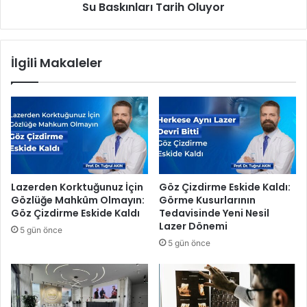
i
Su Baskınları Tarih Oluyor
a
n
r
E
ı
ğ
T
İlgili Makaleler
i
a
t
r
i
i
m
h
M
O
e
l
r
u
k
y
e
o
Lazerden Korktuğunuz İçin
Göz Çizdirme Eskide Kaldı:
z
r
Gözlüğe Mahkûm Olmayın:
Görme Kusurlarının
i
Göz Çizdirme Eskide Kaldı
Tedavisinde Yeni Nesil
’
Lazer Dönemi
5 gün önce
n
5 gün önce
e
v
e
l