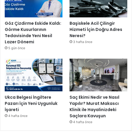
Göz Çizdirme Eskide Kaldı:
Başiskele Acil Çilingir
Görme Kusurlarının
Hizmeti İçin Doğru Adres
Tedavisinde Yeni Nesil
Neresi?
Lazer Dönemi
3 hafta önce
5 gün önce
Ukca Belgesi İngiltere
Saç Ekimi Nedir ve Nasıl
Pazarı İçin Yeni Uygunluk
Yapılır? Murat Makascı
İşareti
Klinik ile Hayalinizdeki
Saçlara Kavuşun
4 hafta önce
4 hafta önce