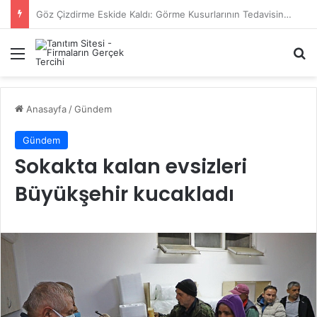
Başiskele Acil Çilingir Hizmeti İçin Doğru Adres Neresi?
Menü
A
Anasayfa
/
Gündem
Gündem
Sokakta kalan evsizleri
Büyükşehir kucakladı