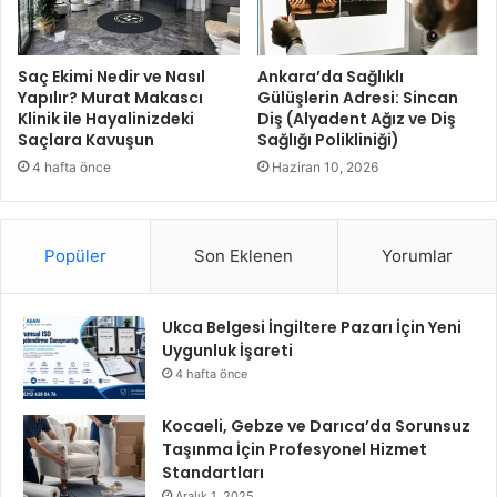
i
v
e
k
Saç Ekimi Nedir ve Nasıl
Ankara’da Sağlıklı
u
Yapılır? Murat Makascı
Gülüşlerin Adresi: Sincan
Klinik ile Hayalinizdeki
Diş (Alyadent Ağız ve Diş
r
Saçlara Kavuşun
Sağlığı Polikliniği)
s
i
4 hafta önce
Haziran 10, 2026
y
e
r
Popüler
Son Eklenen
Yorumlar
l
e
r
Ukca Belgesi İngiltere Pazarı İçin Yeni
d
Uygunluk İşareti
e
n
4 hafta önce
t
a
Kocaeli, Gebze ve Darıca’da Sorunsuz
m
Taşınma İçin Profesyonel Hizmet
n
Standartları
o
Aralık 1, 2025